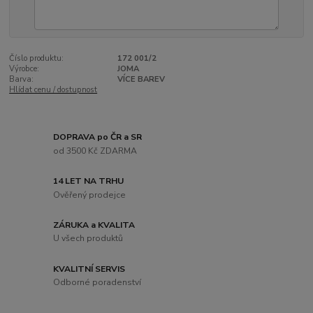
Číslo produktu:
172 001/2
Výrobce:
JOMA
Barva:
VÍCE BAREV
Hlídat cenu / dostupnost
DOPRAVA po ČR a SR
od 3500 Kč ZDARMA
14 LET NA TRHU
Ověřený prodejce
ZÁRUKA a KVALITA
U všech produktů
KVALITNÍ SERVIS
Odborné poradenství