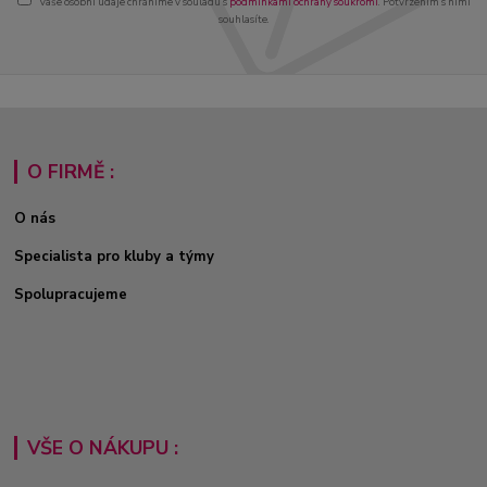
Vaše osobní údaje chráníme v souladu s
podmínkami ochrany soukromí
. Potvrzením s nimi
souhlasíte.
O FIRMĚ :
O nás
Specialista pro kluby a týmy
Spolupracujeme
VŠE O NÁKUPU :