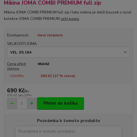
Mikina JOMA COMBI PREMIUM full zip
Mikina JOMA COMBI PREMIUM full zip I tato mikina je další kousek z nové
kolekce JOMA COMBI PREMIUM
celý popis
Dostupnost
Není skladem
VELIKOSTI JOMA
Cena před
950 Kč
slevou
Ušetříte
260 Kč (
27
% sleva)
690 Kč
/
ks
570 Kč
bez DPH
Přidat do košíku
Poznámka k tomuto produktu