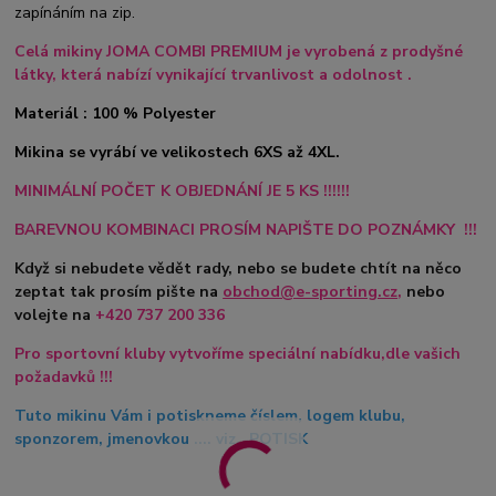
zapínáním na zip.
Celá mikiny JOMA COMBI PREMIUM je vyrobená z prodyšné
látky, která nabízí vynikající trvanlivost a odolnost .
Materiál : 100 % Polyester
Mikina se vyrábí ve velikostech 6XS až 4XL.
MINIMÁLNÍ POČET K OBJEDNÁNÍ JE 5 KS !!!!!!
BAREVNOU KOMBINACI PROSÍM NAPIŠTE DO POZNÁMKY !!!
Když si nebudete vědět rady, nebo se budete chtít na něco
zeptat tak prosím pište na
obchod@e-sporting.cz
,
nebo
volejte na
+420
737 200 336
Pro sportovní kluby vytvoříme speciální nabídku,dle vašich
požadavků !!!
Tuto mikinu Vám i potiskneme číslem, logem klubu,
sponzorem, jmenovkou .... viz. POTISK