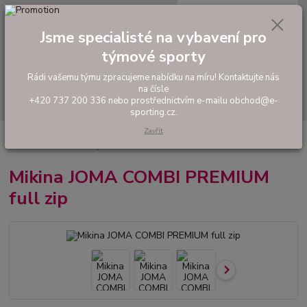
0
ks
tel: +420 737 200 336
CZK
za
0,00 Kč
Pondělí-Pátek: 8 - 17 hodin
Jsme specialisté na vybavení pro
týmové sporty
Menu
Rádi vašemu týmu zpracujeme nabídku na míru! Kontaktujte nás
na čísle
Hledat
+420 737 200 336 nebo prostřednictvím e-mailu obchod@e-
sporting.cz.
Zavřít
Úvod
FOTBAL
Tréninkové oblečení
Mikiny a tepláky
Mikina JOMA
COMBI PREMIUM full zip
Mikina JOMA COMBI PREMIUM
full zip