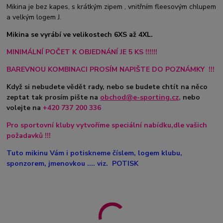
Mikina je bez kapes, s krátkým zipem , vnitřním fleesovým chlupem
a velkým logem J.
Mikina se vyrábí ve velikostech 6XS až 4XL.
MINIMÁLNÍ POČET K OBJEDNÁNÍ JE 5 KS !!!!!!
BAREVNOU KOMBINACI PROSÍM NAPIŠTE DO POZNÁMKY !!!
Když si nebudete vědět rady, nebo se budete chtít na něco
zeptat tak prosím pište na
obchod@e-sporting.cz
,
nebo
volejte na
+420
737 200 336
Pro sportovní kluby vytvoříme speciální nabídku,dle vašich
požadavků !!!
Tuto mikinu Vám i potiskneme číslem, logem klubu,
sponzorem, jmenovkou .... viz. POTISK