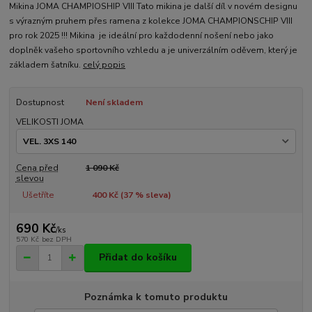
Mikina JOMA CHAMPIOSHIP VIII Tato mikina je další díl v novém designu
s výrazným pruhem přes ramena z kolekce JOMA CHAMPIONSCHIP VIII
pro rok 2025 !!! Mikina je ideální pro každodenní nošení nebo jako
doplněk vašeho sportovního vzhledu a je univerzálním oděvem, který je
základem šatníku.
celý popis
Dostupnost
Není skladem
VELIKOSTI JOMA
Cena před
1 090 Kč
slevou
Ušetříte
400 Kč (
37
% sleva)
690 Kč
/
ks
570 Kč
bez DPH
Přidat do košíku
Poznámka k tomuto produktu