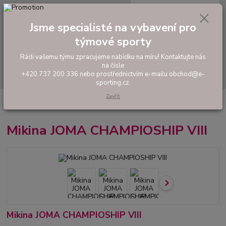
0
ks
tel: +420 737 200 336
CZK
za
0,00 Kč
Pondělí-Pátek: 8 - 17 hodin
Jsme specialisté na vybavení pro
týmové sporty
Menu
Rádi vašemu týmu zpracujeme nabídku na míru! Kontaktujte nás
na čísle
Hledat
+420 737 200 336 nebo prostřednictvím e-mailu obchod@e-
sporting.cz.
Zavřít
Úvod
FOTBAL
Tréninkové oblečení
Mikiny a tepláky
Mikina JOMA
CHAMPIOSHIP VIII
Mikina JOMA CHAMPIOSHIP VIII
Mikina JOMA CHAMPIOSHIP VIII