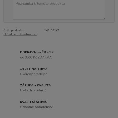
Číslo produktu:
141 001/7
Hlídat cenu / dostupnost
DOPRAVA po ČR a SR
od 3500 Kč ZDARMA
14 LET NA TRHU
Ověřený prodejce
ZÁRUKA a KVALITA
U všech produktů
KVALITNÍ SERVIS
Odborné poradenství