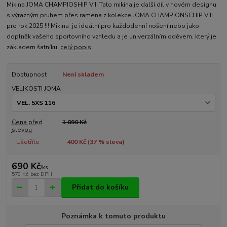
Mikina JOMA CHAMPIOSHIP VIII Tato mikina je další díl v novém designu
s výrazným pruhem přes ramena z kolekce JOMA CHAMPIONSCHIP VIII
pro rok 2025 !!! Mikina je ideální pro každodenní nošení nebo jako
doplněk vašeho sportovního vzhledu a je univerzálním oděvem, který je
základem šatníku.
celý popis
Dostupnost
Není skladem
VELIKOSTI JOMA
Cena před
1 090 Kč
slevou
Ušetříte
400 Kč (
37
% sleva)
690 Kč
/
ks
570 Kč
bez DPH
Přidat do košíku
Poznámka k tomuto produktu