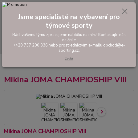
0
ks
tel: +420 737 200 336
CZK
za
0,00 Kč
Pondělí-Pátek: 8 - 17 hodin
Jsme specialisté na vybavení pro
týmové sporty
Menu
Rádi vašemu týmu zpracujeme nabídku na míru! Kontaktujte nás
na čísle
Hledat
+420 737 200 336 nebo prostřednictvím e-mailu obchod@e-
sporting.cz.
Zavřít
Úvod
FOTBAL
Tréninkové oblečení
Mikiny a tepláky
Mikina JOMA
CHAMPIOSHIP VIII
Mikina JOMA CHAMPIOSHIP VIII
Mikina JOMA CHAMPIOSHIP VIII