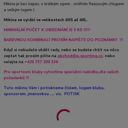
Mikina je bez kapes, s krátkým zipem , vnitřním fleesovým chlupem
a velkým logem J.
Mikina se vyrábí ve velikostech 6XS až 4XL.
MINIMÁLNÍ POČET K OBJEDNÁNÍ JE 5 KS !!!!!!
BAREVNOU KOMBINACI PROSÍM NAPIŠTE DO POZNÁMKY !!!
Když si nebudete vědět rady, nebo se budete chtít na něco
zeptat tak prosím pište na
obchod@e-sporting.cz
,
nebo
volejte na
+420
737 200 336
Pro sportovní kluby vytvoříme speciální nabídku,dle vašich
požadavků !!!
Tuto mikinu Vám i potiskneme číslem, logem klubu,
sponzorem, jmenovkou .... viz. POTISK