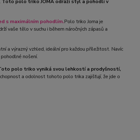
.
Toto polo triko JOMA odráží styl a pohodlí v
led s maximálním pohodlím.
Polo triko Joma je
drží vaše tělo v suchu i během náročných zápasů a
ní a výrazný vzhled, ideální pro každou příležitost. Navíc
í pohodlné nošení.
Toto polo triko vyniká svou lehkostí a prodyšností,
opnost a odolnost tohoto polo trika zajišťují, že jde o