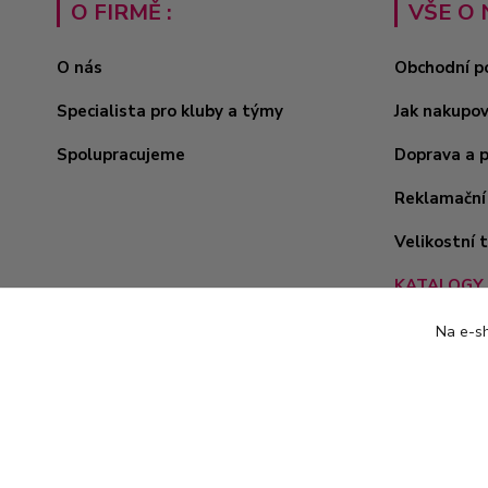
O FIRMĚ :
VŠE O 
O nás
Obchodní p
Specialista pro kluby a týmy
Jak nakupo
Spolupracujeme
Doprava a 
Reklamační
Velikostní 
KATALOGY 
Na e-sh