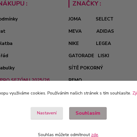
NÁKUPU :
ZNAČKY :
odmínky
JOMA
SELECT
vat
MEVA
ADIDAS
platba
NIKE
LEGEA
 řád
GATORADE
LISKI
tabulky
SÍTĚ POKORNÝ
PRO SEZÓNU 2025/26
REMO
opu využíváme cookies. Používáním našich stránek s tím souhlasíte.
Zj
Souhlasím
Nastavení
Souhlas můžete odmítnout
zde
.