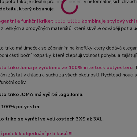
o polo triko je ideální pro hraní i nošení v neformálnějších chvílích
etailu, který obsahuje.
gantní a funkční kriket polo tričko kombinuje stylový vzh
z lehkých a prodyšných materiálů, které skvěle odvádějí pot a u
lo triko má límeček se zápínáním na knoflíky který dodává elegant
dní části boční rozparky, které zlepšují volnost pohybu a zajišťuj
olo triko Joma je vyrobeno ze 100% interlock polyesteru
.
m zůstat v chladu a suchu za všech okolností. Rychleschnoucí sch
funkční oděv.
olo triko JOMA,má vyšité logo Joma.
l 100% polyester
o triko se vyrábí ve velikostech 3XS až 3XL.
í poček k objednání je 5 kusů !!!