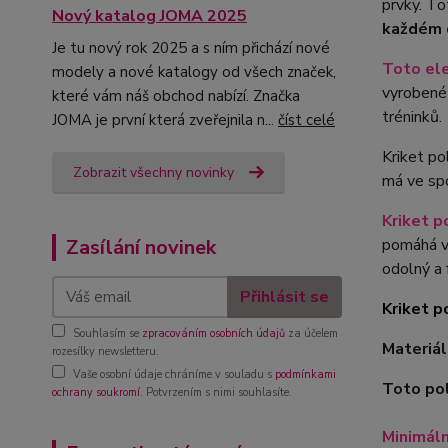
prvky. Tot
Nový katalog JOMA 2025
každém d
Je tu nový rok 2025 a s ním přichází nové
Toto ele
modely a nové katalogy od všech značek,
vyrobené 
které vám náš obchod nabízí. Značka
tréninků.
JOMA je první která zveřejnila n...
číst celé
Kriket po
Zobrazit všechny novinky
má ve spo
Kriket p
Zasílání novinek
pomáhá vá
odolný a 
Přihlásit se
Kriket p
Souhlasím se
zpracováním osobních údajů
za účelem
Materiá
rozesílky newsletteru.
Vaše osobní údaje chráníme v souladu s
podmínkami
Toto pol
ochrany soukromí
. Potvrzením s nimi souhlasíte.
Minimáln