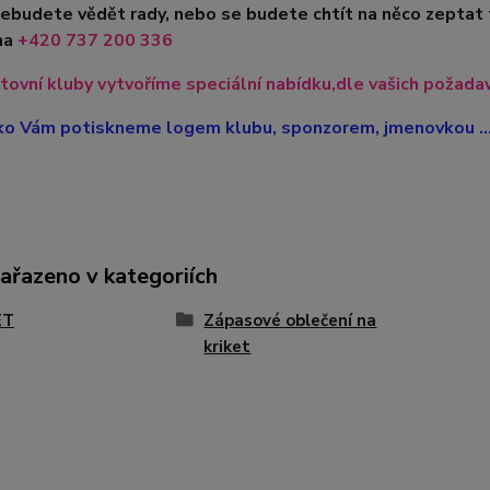
nebudete vědět rady, nebo se budete chtít na něco zeptat
na
+420
737 200 336
tovní kluby vytvoříme speciální nabídku,dle vašich požadavk
ko Vám potiskneme logem klubu, sponzorem, jmenovkou ...
zařazeno v kategoriích
ET
Zápasové oblečení na
kriket