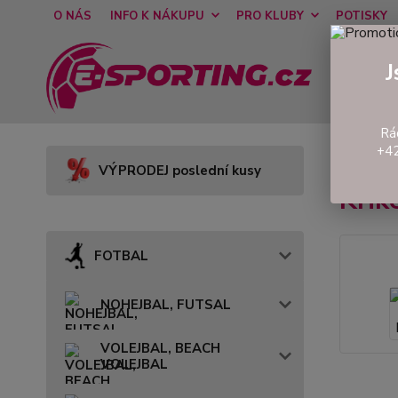
O NÁS
INFO K NÁKUPU
PRO KLUBY
POTISKY
J
Rá
+42
Úvod
VÝPRODEJ poslední kusy
Krik
FOTBAL
NOHEJBAL, FUTSAL
VOLEJBAL, BEACH
VOLEJBAL