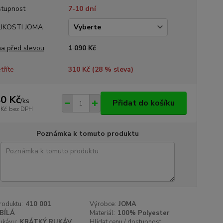
tupnost
7-10 dní
LIKOSTI JOMA
a před slevou
1 090 Kč
tříte
310 Kč (
28
% sleva)
0 Kč
/
ks
Přidat do košíku
 Kč
bez DPH
Poznámka k tomuto produktu
roduktu:
410 001
Výrobce:
JOMA
BÍLÁ
Materiál:
100% Polyester
ukávu:
KRÁTKÝ RUKÁV
Hlídat cenu / dostupnost