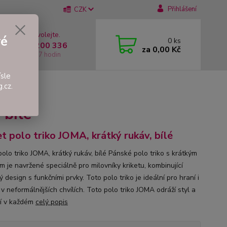
Přihlášení
CZK
 si rady? Zavolejte.
vé
0
ks
 +420 737 200 336
za
0,00 Kč
í-Pátek: 8 - 17 hodin
sle
.cz.
áv, bílé
 bílé
et polo triko JOMA, krátký rukáv, bílé
polo triko JOMA, krátký rukáv, bílé Pánské polo triko s krátkým
m je navržené speciálně pro milovníky kriketu, kombinující
ý design s funkčními prvky. Toto polo triko je ideální pro hraní i
v neformálnějších chvílích. Toto polo triko JOMA odráží styl a
í v každém
celý popis