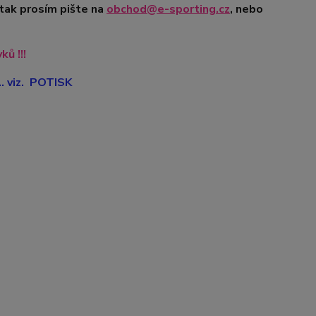
 tak prosím pište na
obchod@e-sporting.cz
, nebo
ů !!!
. viz. POTISK