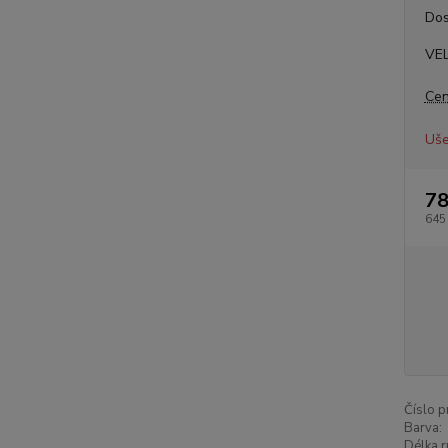
Dos
VE
Cen
Uše
78
645
Číslo p
Barva:
Délka r