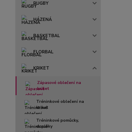
RUGBY
HÁZENÁ
BASKETBAL
FLORBAL
KRIKET
Zápasové oblečení na
kriket
Tréninkové oblečení na
kriket
Tréninkové pomůcky,
doplňky