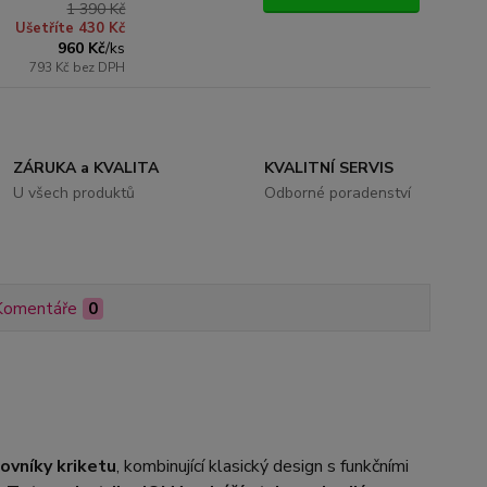
1 390 Kč
Ušetříte 430 Kč
960 Kč
/
ks
793 Kč
bez DPH
ZÁRUKA a KVALITA
KVALITNÍ SERVIS
U všech produktů
Odborné poradenství
Komentáře
0
ovníky kriketu
, kombinující klasický design s funkčními