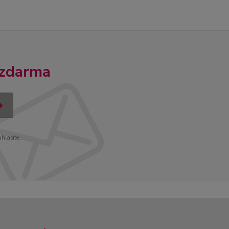
 zdarma
uhlasíte.