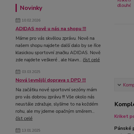
Novinky
10.02.2026
ADIDAS nově u nás na shopu !!!
Máme pro vás skvělou zprávu. Nově na
našem shopu najdete další dalo by se říce
klasickou sportovní značku ADIDAS. Nově
zde najdete veškeré , ale hlavn...
číst celé
03.03.2025
Nová levnější doprava s DPD !!!
Kompl
Na začátku nové sportovní sezóny mám
pro vás dobrou zprávu !!! Vše okolo nás
Komple
neustále zdražuje, slyšíme to na koždém
rohu, ale my jdeme opačným směrem...
Kriket p
číst celé
Pánské p
13.01.2025