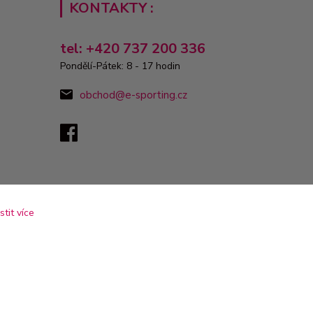
KONTAKTY :
tel: +420 737 200 336
Pondělí-Pátek: 8 - 17 hodin
obchod@e-sporting.cz
istit více
Vytvořeno na
Eshop-rychle.cz