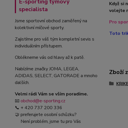
E-sporting týmový
Když si 
specialista
volejte 
Jsme sportovní obchod zaměřený na
Pro spor
kolektivní míčové sporty.
Toto tri
Zajistíme pro váš tým kompletní sevis s
individuálním přístupem.
Oblékneme vás od hlavy až k patě.
Nabízíme značky JOMA, LEGEA,
Zboží 
ADIDAS, SELECT, GATORADE a mnoho
dalších.
KRIK
Velmi rádi Vám se vším poradíme.
📧
obchod@e-sporting.cz
📞 + 420 737 200 336
🤝 preferujete osobní schůzku?
Není problém, jsme tu pro Vás