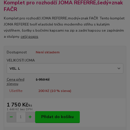
Komplet pro rozhodčí JOMA REFERRE,šedý+znak
FAČR
Komplet pro rozhodčí JOMA REFERRE,modrý+znak FAČR Tento komplet
JOMA REFEREE tvoří elastické tričko moderního střihu s kulatým
výstřihem, šortky s bočními kapsami na zip a zadní kapsou se zapínáním
a stulpny.
celý popis
Dostupnost
Není skladem
VELIKOSTI JOMA
Cena před
1 950 Kč
slevou
Ušetříte
200 Kč (
10
% sleva)
1 750 Kč
/
ks
1 446 Kč
bez DPH
Přidat do košíku