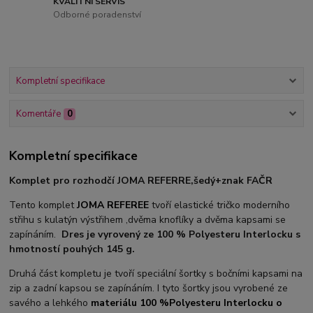
KVALITNÍ SERVIS
Odborné poradenství
Kompletní specifikace
Komentáře
0
Kompletní specifikace
Komplet pro rozhodčí JOMA REFERRE,šedý+znak FAČR
Tento komplet
JOMA REFEREE
tvoří elastické tričko moderního
střihu s kulatýn výstřihem ,dvěma knoflíky a dvěma kapsami se
zapínáním.
Dres je vyrovený ze 100 % Polyesteru Interlocku s
hmotností pouhých 145 g.
Druhá část kompletu je tvoří speciální šortky s bočními kapsami na
zip a zadní kapsou se zapínáním. I tyto šortky jsou vyrobené ze
savého a lehkého
materiálu 100 %Polyesteru Interlocku o