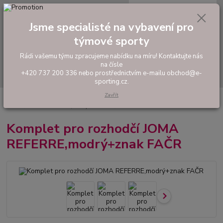
0
ks
tel: +420 737 200 336
CZK
za
0,00 Kč
Pondělí-Pátek: 8 - 17 hodin
Jsme specialisté na vybavení pro
týmové sporty
Menu
Rádi vašemu týmu zpracujeme nabídku na míru! Kontaktujte nás
na čísle
Hledat
+420 737 200 336 nebo prostřednictvím e-mailu obchod@e-
sporting.cz.
Zavřít
Úvod
FOTBAL
Rozhodčí
Oblečení pro rozhodčí
Komplet pro
rozhodčí JOMA REFERRE,modrý+znak FAČR
Komplet pro rozhodčí JOMA
REFERRE,modrý+znak FAČR