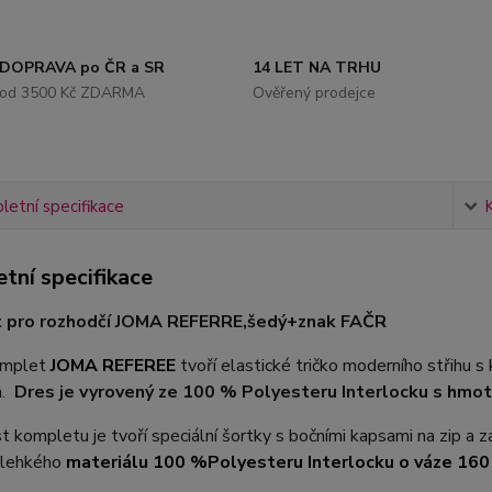
DOPRAVA po ČR a SR
14 LET NA TRHU
od 3500 Kč ZDARMA
Ověřený prodejce
etní specifikace
tní specifikace
 pro rozhodčí JOMA REFERRE,šedý+znak FAČR
omplet
JOMA REFEREE
tvoří elastické tričko moderního střihu 
m.
Dres je vyrovený ze 100 % Polyesteru Interlocku s hmot
t kompletu je tvoří speciální šortky s bočními kapsami na zip a z
 lehkého
materiálu 100 %Polyesteru Interlocku o váze 160