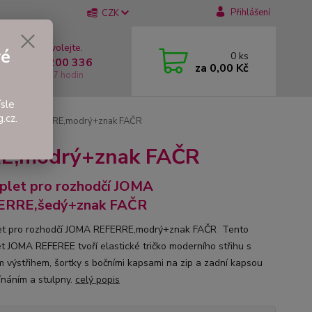
Přihlášení
CZK
 si rady? Zavolejte.
vé
0
ks
 +420 737 200 336
za
0,00 Kč
í-Pátek: 8 - 17 hodin
sle
.cz.
í JOMA REFERRE,modrý+znak FAČR
RE,modrý+znak FAČR
let pro rozhodčí JOMA
ERRE,šedý+znak FAČR
t pro rozhodčí JOMA REFERRE,modrý+znak FAČR Tento
t JOMA REFEREE tvoří elastické tričko moderního střihu s
m výstřihem, šortky s bočními kapsami na zip a zadní kapsou
ínáním a stulpny.
celý popis