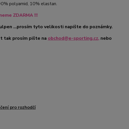
z 90% polyamid, 10% elastan.
kneme ZDARMA !!!
tulpen ...prosím tyto velikosti napište do poznámky.
t tak prosím pište na
obchod@e-sporting.cz
,
nebo
čení pro rozhodčí