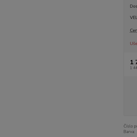
Dos
VE
Cen
Uše
1 
1 4
Číslo p
Barva: