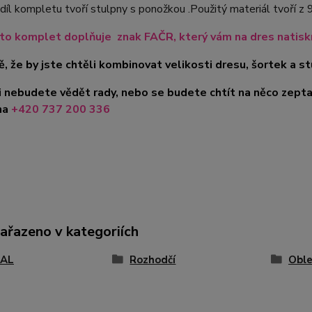
díl kompletu tvoří stulpny s ponožkou .Použitý materiál tvoří 
nto komplet doplňuje znak FAČR, který vám na dres natis
ě, že by jste chtěli kombinovat velikosti dresu, šortek a s
i nebudete vědět rady, nebo se budete chtít na něco zepta
na
+420 737 200 336
zařazeno v kategoriích
AL
Rozhodčí
Oble