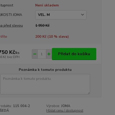
tupnost
Není skladem
LIKOSTI JOMA
a před slevou
1 950 Kč
tříte
200 Kč (
10
% sleva)
750 Kč
/
ks
Přidat do košíku
46 Kč
bez DPH
Poznámka k tomuto produktu
roduktu:
115 004-2
Výrobce:
JOMA
ŠEDÁ
Hlídat cenu / dostupnost