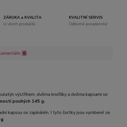
ZÁRUKA a KVALITA
KVALITNÍ SERVIS
U všech produktů
Odborné poradenství
Komentáře
0
s kulatýn výstřihem ,dvěma knoflíky a dvěma kapsami se
ností pouhých 145 g.
adní kapsou se zapínáním. I tyto šortky jsou vyrobené ze
 g