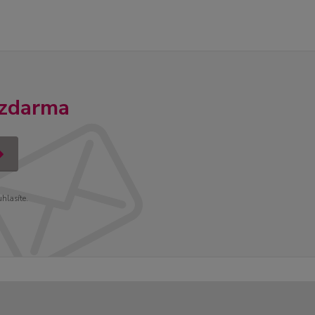
 zdarma
uhlasíte.