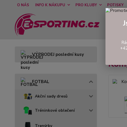
O NÁS
INFO K NÁKUPU
PRO KLUBY
POTISKY
J
Rá
+42
Úvod
VÝPRODEJ poslední kusy
Komp
FOTBAL
Akční sady dresů
Tréninkové oblečení
Trenýrky