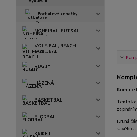
Fotbalové kopačky
NOHEJBAL, FUTSAL
VOLEJBAL, BEACH
VOLEJBAL
Kompl
RUGBY
Komple
HÁZENÁ
Komplet
BASKETBAL
Tento k
zapínání
FLORBAL
Druhá čás
savého a
KRIKET