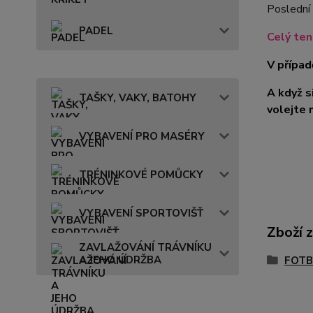
Poslední 
PADEL
Celý te
V případ
A když s
TAŠKY, VAKY, BATOHY
volejte 
VYBAVENÍ PRO MASÉRY
TRÉNINKOVÉ POMŮCKY
VYBAVENÍ SPORTOVIŠŤ
Zboží 
ZAVLAŽOVÁNÍ TRÁVNÍKU
A JEHO ÚDRŽBA
FOTB