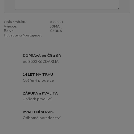
Číslo produktu:
820 001
Výrobce:
JOMA
Barva:
ČERNÁ
Hlídat cenu / dostupnost
DOPRAVA po ČR a SR
od 3500 Kč ZDARMA
14 LET NA TRHU
Ověřený prodejce
ZÁRUKA a KVALITA
U všech produktů
KVALITNÍ SERVIS
Odborné poradenství