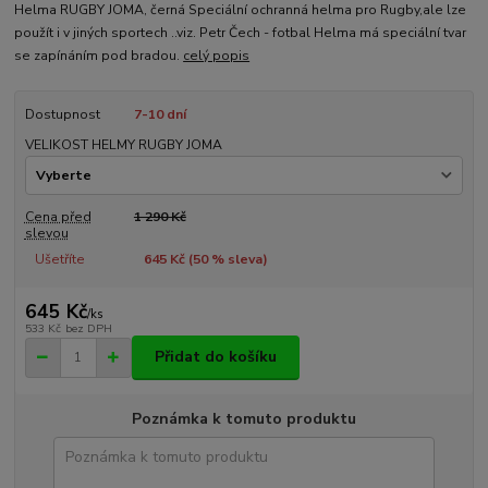
Helma RUGBY JOMA, černá Speciální ochranná helma pro Rugby,ale lze
použít i v jiných sportech ..viz. Petr Čech - fotbal Helma má speciální tvar
se zapínáním pod bradou.
celý popis
Dostupnost
7-10 dní
VELIKOST HELMY RUGBY JOMA
Cena před
1 290 Kč
slevou
Ušetříte
645 Kč (
50
% sleva)
645 Kč
/
ks
533 Kč
bez DPH
Přidat do košíku
Poznámka k tomuto produktu