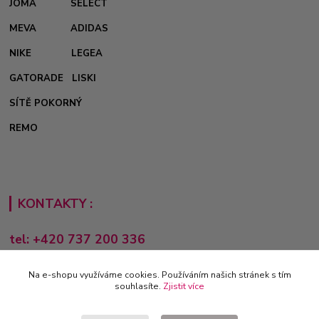
JOMA
SELECT
MEVA
ADIDAS
NIKE
LEGEA
GATORADE
LISKI
SÍTĚ POKORNÝ
REMO
KONTAKTY :
tel: +420 737 200 336
Pondělí-Pátek: 8 - 17 hodin
Na e-shopu využíváme cookies. Používáním našich stránek s tím
obchod@e-sporting.cz
souhlasíte.
Zjistit více