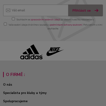
Přihlásit se
Souhlasím se
zpracováním osobních údajů
za účelem rozesílky newsletteru.
Vaše osobní údaje chráníme v souladu s
podmínkami ochrany soukromí
. Potvrzením s nimi
souhlasíte.
O FIRMĚ :
O nás
Specialista pro kluby a týmy
Spolupracujeme