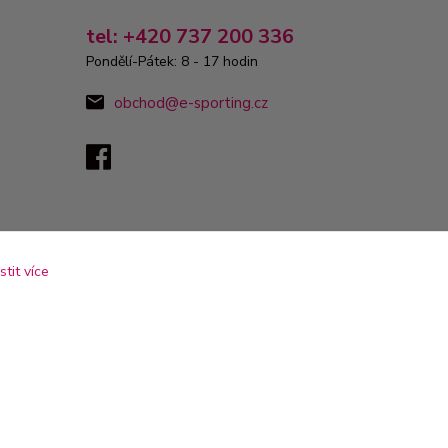
tel: +420 737 200 336
Pondělí-Pátek: 8 - 17 hodin
obchod@e-sporting.cz
istit více
Vytvořeno na
Eshop-rychle.cz