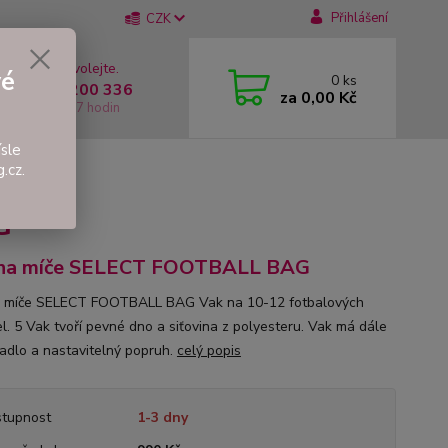
Přihlášení
CZK
 si rady? Zavolejte.
vé
0
ks
 +420 737 200 336
za
0,00 Kč
í-Pátek: 8 - 17 hodin
sle
.cz.
ALL BAG
G
 na míče SELECT FOOTBALL BAG
 míče SELECT FOOTBALL BAG Vak na 10-12 fotbalových
el. 5 Vak tvoří pevné dno a siťovina z polyesteru. Vak má dále
adlo a nastavitelný popruh.
celý popis
tupnost
1-3 dny