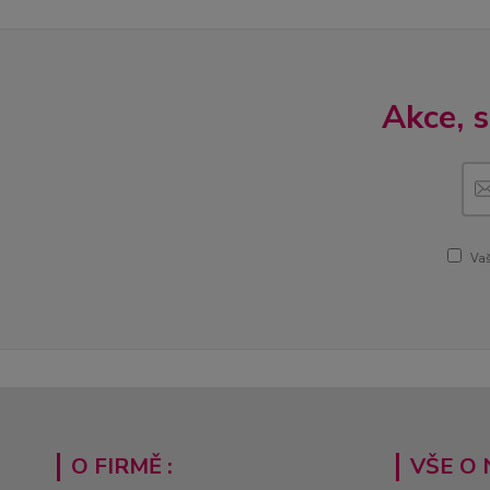
Akce, 
Vaš
O FIRMĚ :
VŠE O 