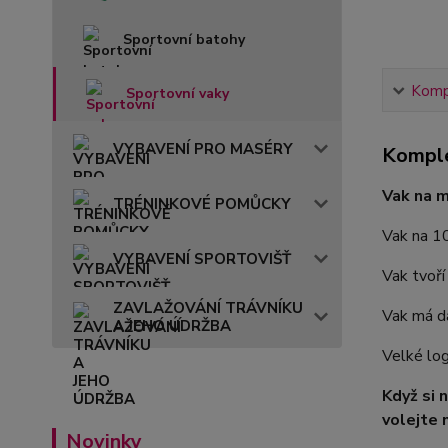
Sportovní batohy
Kompl
Sportovní vaky
VYBAVENÍ PRO MASÉRY
Komple
Vak na 
TRÉNINKOVÉ POMŮCKY
Vak na 10
VYBAVENÍ SPORTOVIŠŤ
Vak tvoří
ZAVLAŽOVÁNÍ TRÁVNÍKU
Vak má dá
A JEHO ÚDRŽBA
Velké lo
Když si 
volejte 
Novinky