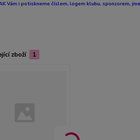
K Vám i potiskneme číslem, logem klubu, sponzorem, jmen
jící zboží
1