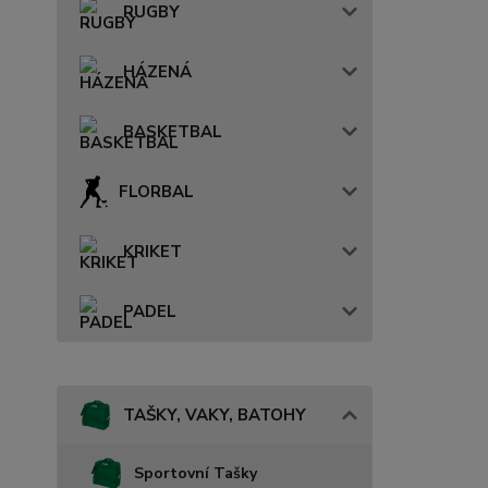
RUGBY
HÁZENÁ
BASKETBAL
FLORBAL
KRIKET
PADEL
TAŠKY, VAKY, BATOHY
Sportovní Tašky