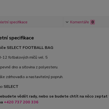
etní specifikace
Komentáře
0
tní specifikace
míče SELECT FOOTBALL BAG
-12 fotbalových míčů vel. 5
 pevné dno a siťovina z polyesteru.
le zdrhovadlo a nastavitelný popruh.
go
SELECT
nebudete vědět rady, nebo se budete chtít na něco zeptat
na
+420
737 200 336