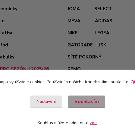
odmínky
JOMA
SELECT
vat
MEVA
ADIDAS
platba
NIKE
LEGEA
 řád
GATORADE
LISKI
tabulky
SÍTĚ POKORNÝ
PRO SEZÓNU 2025/26
REMO
opu využíváme cookies. Používáním našich stránek s tím souhlasíte.
Zj
Souhlasím
Nastavení
Souhlas můžete odmítnout
zde
.