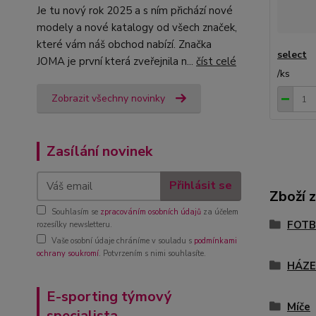
Je tu nový rok 2025 a s ním přichází nové
modely a nové katalogy od všech značek,
které vám náš obchod nabízí. Značka
select
JOMA je první která zveřejnila n...
číst celé
/
ks
Zobrazit všechny novinky
Zasílání novinek
Přihlásit se
Zboží 
Souhlasím se
zpracováním osobních údajů
za účelem
FOTB
rozesílky newsletteru.
Vaše osobní údaje chráníme v souladu s
podmínkami
ochrany soukromí
. Potvrzením s nimi souhlasíte.
HÁZ
E-sporting týmový
Míče
specialista