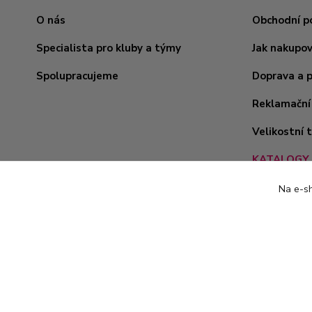
O nás
Obchodní p
Specialista pro kluby a týmy
Jak nakupo
Spolupracujeme
Doprava a 
Reklamační
Velikostní 
KATALOGY 
Na e-sh