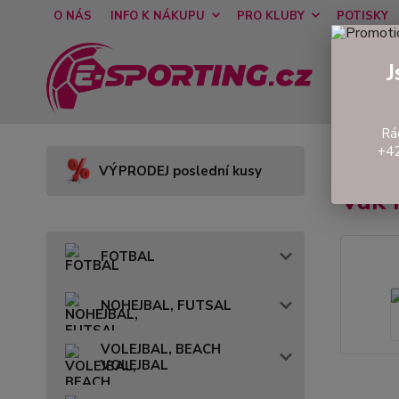
O NÁS
INFO K NÁKUPU
PRO KLUBY
POTISKY
J
Rá
+42
Úvod
VÝPRODEJ poslední kusy
Vak
FOTBAL
NOHEJBAL, FUTSAL
VOLEJBAL, BEACH
VOLEJBAL