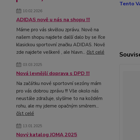
Tento VA
10.02.2026
ADIDAS nově u nás na shopu !!!
Máme pro vás skvělou zprávu. Nově na
našem shopu najdete další dalo by se říce
klasickou sportovní značku ADIDAS. Nově
zde najdete veškeré , ale hlavn...
číst celé
Souvise
03.03.2025
Nová levnější doprava s DPD !!!
Na začátku nové sportovní sezóny mám
pro vás dobrou zprávu !!! Vše okolo nás
neustále zdražuje, slyšíme to na koždém
rohu, ale my jdeme opačným směrem...
číst celé
13.01.2025
Nový katalog JOMA 2025