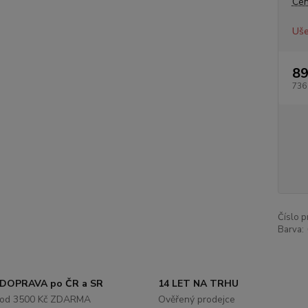
Cen
Uše
89
736
Číslo p
Barva:
DOPRAVA po ČR a SR
14 LET NA TRHU
od 3500 Kč ZDARMA
Ověřený prodejce