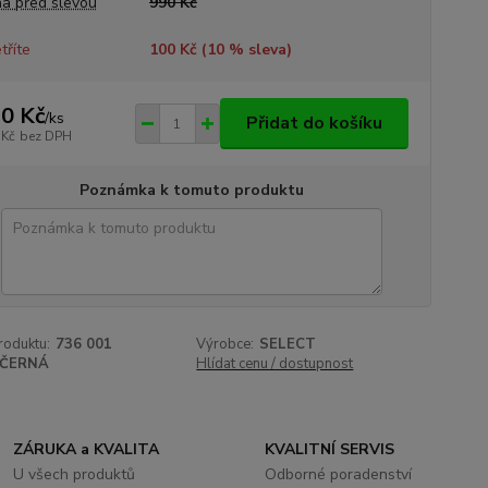
a před slevou
990 Kč
tříte
100 Kč (
10
% sleva)
0 Kč
/
ks
Přidat do košíku
 Kč
bez DPH
Poznámka k tomuto produktu
roduktu:
736 001
Výrobce:
SELECT
ČERNÁ
Hlídat cenu / dostupnost
ZÁRUKA a KVALITA
KVALITNÍ SERVIS
U všech produktů
Odborné poradenství