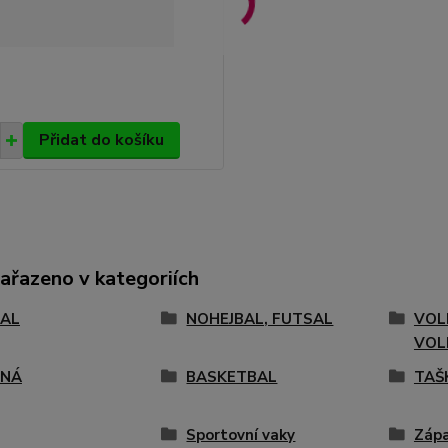
Přidat do košíku
zařazeno v kategoriích
AL
NOHEJBAL, FUTSAL
VOL
VOL
ENÁ
BASKETBAL
TAŠ
Sportovní vaky
Zápa