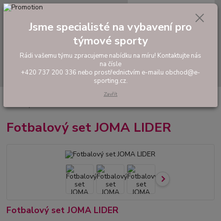
0
ks
tel: +420 737 200 336
CZK
za
0,00 Kč
Pondělí-Pátek: 8 - 17 hodin
Jsme specialisté na vybavení pro
týmové sporty
Menu
Rádi vašemu týmu zpracujeme nabídku na míru! Kontaktujte nás
na čísle
Hledat
+420 737 200 336 nebo prostřednictvím e-mailu obchod@e-
sporting.cz.
Zavřít
Úvod
FOTBAL
Tréninkové oblečení
Hráčské sady a dresy
Fotbalový set JOMA LIDER
Fotbalový set JOMA LIDER
Fotbalový set JOMA LIDER