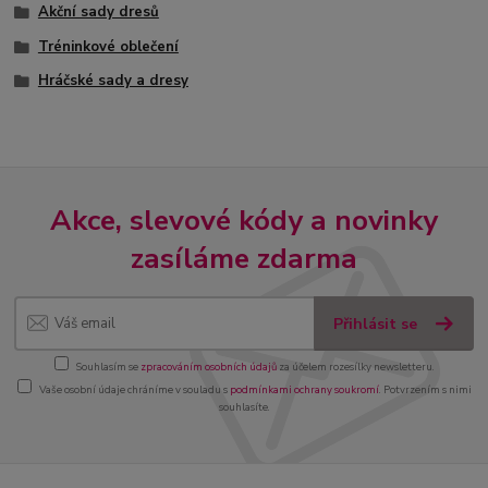
Akční sady dresů
Tréninkové oblečení
Hráčské sady a dresy
Akce, slevové kódy a novinky
zasíláme zdarma
Přihlásit se
Souhlasím se
zpracováním osobních údajů
za účelem rozesílky newsletteru.
Vaše osobní údaje chráníme v souladu s
podmínkami ochrany soukromí
. Potvrzením s nimi
souhlasíte.