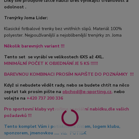
Díky své prodyšné látce nabízí dres vynikající trvanlivost a
odolnost .
Trenýrky Joma Lider:
Klasické fotbalové trenky bez vnitřních slipů. Materiál 100%
polyester. Nejpoužívanější a nejoblíbenější trenýrky zn. Joma
Několik barevných variant !!!
Tento set se vyrábí ve velikostech 6XS až 4XL.
MINIMÁLNÍ POČET K OBJEDNÁNÍ JE 5 KS !!!!!!
BAREVNOU KOMBINACI PROSÍM NAPIŠTE DO POZNÁMKY !!!
Když si nebudete vědět rady, nebo se budete chtít na něco
zeptat tak prosím pište na
obchod@e-sporting.cz
,
nebo
volejte na
+420
737 200 336
Pro sportovní kluby vytvoříme speciální nabídku,dle vašich
požadavků !!!
Tento komplet Vám i potiskneme číslem, logem klubu,
sponzorem, jmenovkou .... viz. POTISK