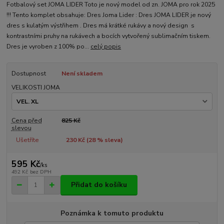
Fotbalový set JOMA LIDER Toto je nový model od zn. JOMA pro rok 2025
!!! Tento komplet obsahuje: Dres Joma Lider : Dres JOMA LIDER je nový
dres s kulatým výstřihem . Dres má krátké rukávy a nový design s
kontrastními pruhy na rukávech a bocích vytvořený sublimačním tiskem.
Dres je vyroben z 100% po...
celý popis
Dostupnost
Není skladem
VELIKOSTI JOMA
Cena před
825 Kč
slevou
Ušetříte
230 Kč (
28
% sleva)
595 Kč
/
ks
492 Kč
bez DPH
Přidat do košíku
Poznámka k tomuto produktu