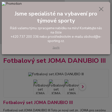
0
ks
tel: +420 737 200 336
CZK
za
0,00 Kč
Pondělí-Pátek: 8 - 17 hodin
Jsme specialisté na vybavení pro
týmové sporty
Menu
Rádi vašemu týmu zpracujeme nabídku na míru! Kontaktujte nás
na čísle
Hledat
+420 737 200 336 nebo prostřednictvím e-mailu obchod@e-
sporting.cz.
Zavřít
Úvod
FOTBAL
Tréninkové oblečení
Fotbalový set JOMA DANUBIO III
Fotbalový set JOMA DANUBIO III
Fotbalový set JOMA DANUBIO III
Fotbalový set JOMA DANUBIO III Toto je nový set zn. JOMA pro sezónu