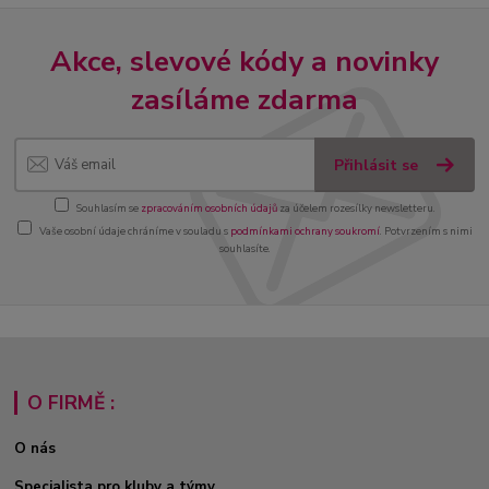
Akce, slevové kódy a novinky
zasíláme zdarma
Přihlásit se
Souhlasím se
zpracováním osobních údajů
za účelem rozesílky newsletteru.
Vaše osobní údaje chráníme v souladu s
podmínkami ochrany soukromí
. Potvrzením s nimi
souhlasíte.
O FIRMĚ :
O nás
Specialista pro kluby a týmy