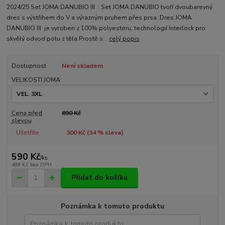
2024/25 Set JOMA DANUBIO III : Set JOMA DANUBIO tvoří dvoubarevný
dres s výstřihem do V a výrazným pruhem přes prsa .Dres JOMA
DANUBIO III je vyroben z 100% polyesteru, technologií Interlock pro
skvělý odvod potu z těla.Prostě s...
celý popis
Dostupnost
Není skladem
VELIKOSTI JOMA
Cena před
890 Kč
slevou
Ušetříte
300 Kč (
34
% sleva)
590 Kč
/
ks
488 Kč
bez DPH
Přidat do košíku
Poznámka k tomuto produktu