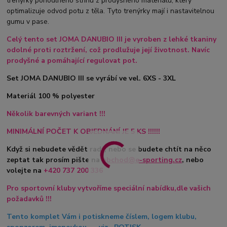
trenýrky pohodlného střihu z prodyšného materiálu, který
optimalizuje odvod potu z těla. Tyto trenýrky mají i nastavitelnou
gumu v pase.
Celý tento set JOMA DANUBIO III je vyroben z lehké tkaniny
odolné proti roztržení, což prodlužuje její životnost. Navíc
prodyšné a pomáhající regulovat pot.
Set JOMA DANUBIO III se vyrábí ve vel. 6XS - 3XL
Materiál 100 % polyester
Několik barevných variant !!!
MINIMÁLNÍ POČET K OBJEDNÁNÍ JE 5 KS !!!!!!
Když si nebudete vědět rady, nebo se budete chtít na něco
zeptat tak prosím pište na
obchod@e-sporting.cz
, nebo
volejte na
+420
737 200 336
Pro sportovní kluby vytvoříme speciální nabídku,dle vašich
požadavků !!!
Tento komplet Vám i potiskneme číslem, logem klubu,