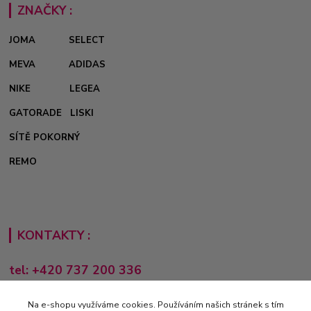
ZNAČKY :
JOMA
SELECT
MEVA
ADIDAS
NIKE
LEGEA
GATORADE
LISKI
SÍTĚ POKORNÝ
REMO
KONTAKTY :
tel: +420 737 200 336
Pondělí-Pátek: 8 - 17 hodin
Na e-shopu využíváme cookies. Používáním našich stránek s tím
obchod@e-sporting.cz