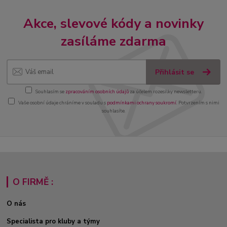
Akce, slevové kódy a novinky
zasíláme zdarma
Přihlásit se
Souhlasím se
zpracováním osobních údajů
za účelem rozesílky newsletteru.
Vaše osobní údaje chráníme v souladu s
podmínkami ochrany soukromí
. Potvrzením s nimi
souhlasíte.
O FIRMĚ :
O nás
Specialista pro kluby a týmy