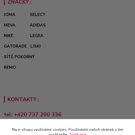
ZNAČKY :
JOMA
SELECT
MEVA
ADIDAS
NIKE
LEGEA
GATORADE
LISKI
SÍTĚ POKORNÝ
REMO
KONTAKTY :
tel: +420 737 200 336
Pondělí-Pátek: 8 - 17 hodin
Na e-shopu využíváme cookies. Používáním našich stránek s tím
obchod@e-sporting.cz
souhlasíte.
Zjistit více