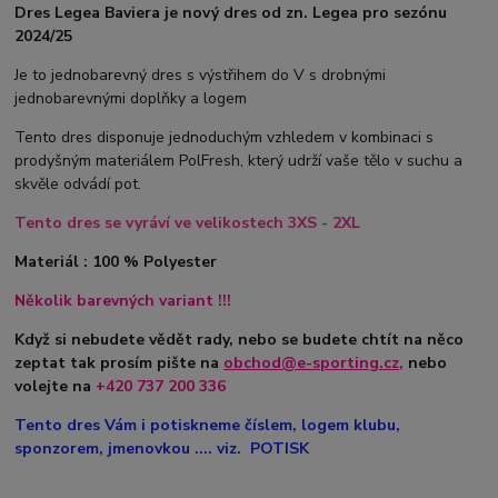
Dres Legea Baviera je nový dres od zn. Legea pro sezónu
2024/25
Je to jednobarevný dres s výstřihem do V s drobnými
jednobarevnými doplňky a logem
Tento dres disponuje jednoduchým vzhledem v kombinaci s
prodyšným materiálem PolFresh, který udrží vaše tělo v suchu a
skvěle odvádí pot.
Tento dres se vyráví ve velikostech 3XS - 2XL
Materiál : 100 % Polyester
Několik barevných variant !!!
Když si nebudete vědět rady, nebo se budete chtít na něco
zeptat tak prosím pište na
obchod@e-sporting.cz
,
nebo
volejte na
+420
737 200 336
Tento dres Vám i potiskneme číslem, logem klubu,
sponzorem, jmenovkou .... viz. POTISK