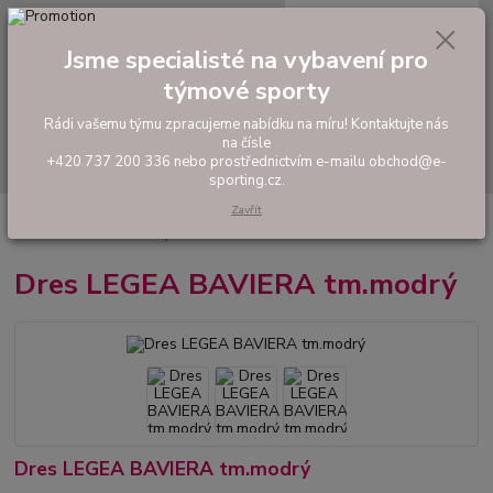
0
ks
tel: +420 737 200 336
CZK
za
0,00 Kč
Pondělí-Pátek: 8 - 17 hodin
Jsme specialisté na vybavení pro
týmové sporty
Menu
Rádi vašemu týmu zpracujeme nabídku na míru! Kontaktujte nás
na čísle
Hledat
+420 737 200 336 nebo prostřednictvím e-mailu obchod@e-
sporting.cz.
Zavřít
Úvod
FOTBAL
Tréninkové oblečení
Hráčské sady a dresy
Dres
LEGEA BAVIERA tm.modrý
Dres LEGEA BAVIERA tm.modrý
Dres LEGEA BAVIERA tm.modrý