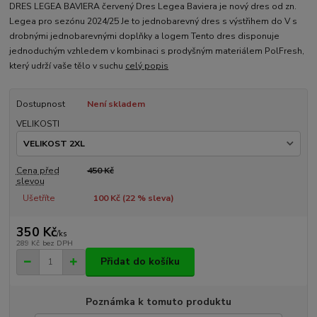
DRES LEGEA BAVIERA červený Dres Legea Baviera je nový dres od zn.
Legea pro sezónu 2024/25 Je to jednobarevný dres s výstřihem do V s
drobnými jednobarevnými doplňky a logem Tento dres disponuje
jednoduchým vzhledem v kombinaci s prodyšným materiálem PolFresh,
který udrží vaše tělo v suchu
celý popis
Dostupnost
Není skladem
VELIKOSTI
Cena před
450 Kč
slevou
Ušetříte
100 Kč (
22
% sleva)
350 Kč
/
ks
289 Kč
bez DPH
Přidat do košíku
Poznámka k tomuto produktu