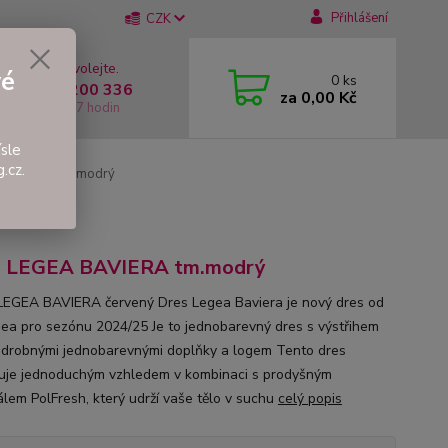
Přihlášení
CZK
 si rady? Zavolejte.
vé
0
ks
 +420 737 200 336
za
0,00 Kč
í-Pátek: 8 - 17 hodin
sle
.cz.
 BAVIERA tm.modrý
s LEGEA BAVIERA tm.modrý
EGEA BAVIERA červený Dres Legea Baviera je nový dres od
gea pro sezónu 2024/25 Je to jednobarevný dres s výstřihem
 drobnými jednobarevnými doplňky a logem Tento dres
uje jednoduchým vzhledem v kombinaci s prodyšným
álem PolFresh, který udrží vaše tělo v suchu
celý popis