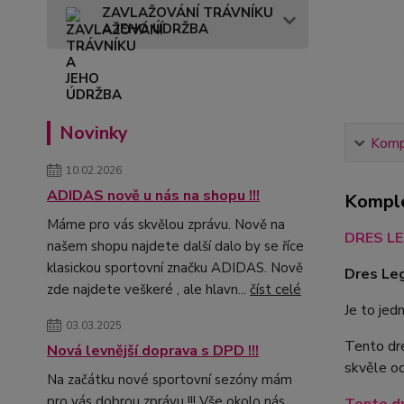
ZAVLAŽOVÁNÍ TRÁVNÍKU
A JEHO ÚDRŽBA
Novinky
Kompl
10.02.2026
ADIDAS nově u nás na shopu !!!
Komple
Máme pro vás skvělou zprávu. Nově na
DRES LE
našem shopu najdete další dalo by se říce
klasickou sportovní značku ADIDAS. Nově
Dres Leg
zde najdete veškeré , ale hlavn...
číst celé
Je to je
03.03.2025
Tento dre
Nová levnější doprava s DPD !!!
skvěle od
Na začátku nové sportovní sezóny mám
pro vás dobrou zprávu !!! Vše okolo nás