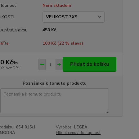
tupnost
Není skladem
IKOSTI
a před slevou
450 Kč
tříte
100 Kč (
22
% sleva)
0 Kč
/
ks
Přidat do košíku
 Kč
bez DPH
Poznámka k tomuto produktu
roduktu:
654 015/1
Výrobce:
LEGEA
MODRÁ
Hlídat cenu / dostupnost