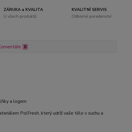
ZÁRUKA a KVALITA
KVALITNÍ SERVIS
U všech produktů
Odborné poradenství
Komentáře
0
plňky a logem
riálem PolFresh, který udrží vaše tělo v suchu a