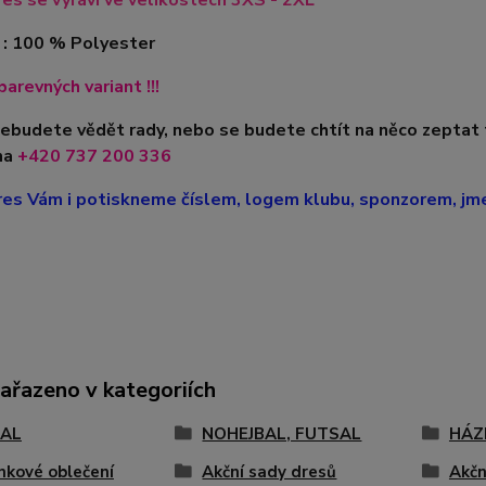
es se vyráví ve velikostech 3XS - 2XL
 : 100 % Polyester
barevných variant !!!
nebudete vědět rady, nebo se budete chtít na něco zeptat
na
+420
737 200 336
es Vám i potiskneme číslem, logem klubu, sponzorem, jmen
zařazeno v kategoriích
AL
NOHEJBAL, FUTSAL
HÁZ
nkové oblečení
Akční sady dresů
Akčn