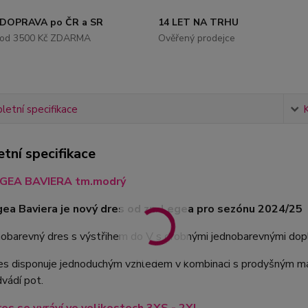
DOPRAVA po ČR a SR
14 LET NA TRHU
od 3500 Kč ZDARMA
Ověřený prodejce
etní specifikace
tní specifikace
GEA BAVIERA tm.modrý
ea Baviera je nový dres od zn. Legea pro sezónu 2024/25
dnobarevný dres s výstřihem do V s drobnými jednobarevnými do
s disponuje jednoduchým vzhledem v kombinaci s prodyšným mate
vádí pot.