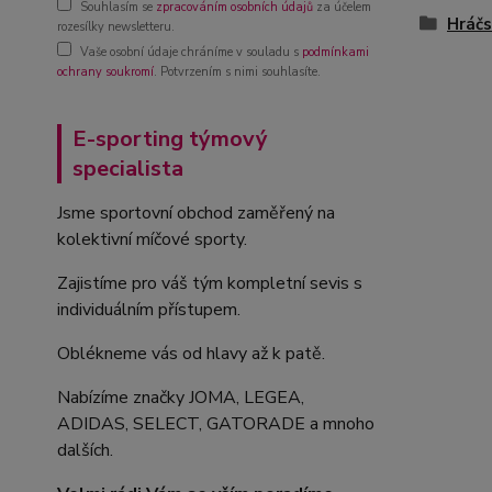
Souhlasím se
zpracováním osobních údajů
za účelem
Hráčs
rozesílky newsletteru.
Vaše osobní údaje chráníme v souladu s
podmínkami
ochrany soukromí
. Potvrzením s nimi souhlasíte.
E-sporting týmový
specialista
Jsme sportovní obchod zaměřený na
kolektivní míčové sporty.
Zajistíme pro váš tým kompletní sevis s
individuálním přístupem.
Oblékneme vás od hlavy až k patě.
Nabízíme značky JOMA, LEGEA,
ADIDAS, SELECT, GATORADE a mnoho
dalších.