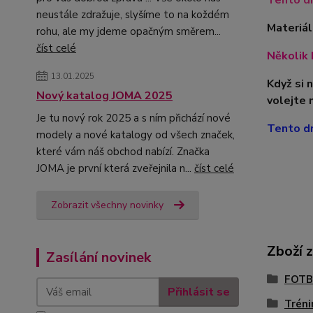
Tento dr
neustále zdražuje, slyšíme to na koždém
Materiál
rohu, ale my jdeme opačným směrem...
číst celé
Několik 
13.01.2025
Když si 
Nový katalog JOMA 2025
volejte 
Je tu nový rok 2025 a s ním přichází nové
Tento dr
modely a nové katalogy od všech značek,
které vám náš obchod nabízí. Značka
JOMA je první která zveřejnila n...
číst celé
Zobrazit všechny novinky
Zboží 
Zasílání novinek
FOTB
Přihlásit se
Tréni