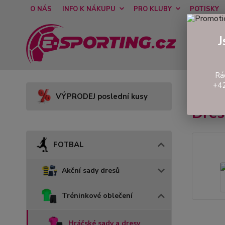
O NÁS
INFO K NÁKUPU
PRO KLUBY
POTISKY
J
Rá
+42
Úvod
VÝPRODEJ poslední kusy
Dre
FOTBAL
Akční sady dresů
Tréninkové oblečení
Hráčské sady a dresy