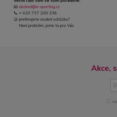
Velmi rádi Vám se vším poradíme.
📧
obchod@e-sporting.cz
📞 + 420 737 200 336
🤝 preferujete osobní schůzku?
Není problém, jsme tu pro Vás
Akce, 
Vaš