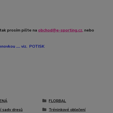
 tak prosím pište na
obchod@e-sporting.cz
,
nebo
ovkou .... viz. POTISK
ENÁ
FLORBAL
í sady dresů
Tréninkové oblečení