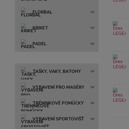
FLORBAL
KRIKET
PADEL
TAŠKY, VAKY, BATOHY
VYBAVENÍ PRO MASÉRY
TRÉNINKOVÉ POMŮCKY
VYBAVENÍ SPORTOVIŠŤ