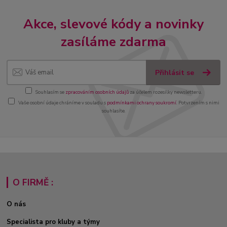
Akce, slevové kódy a novinky
zasíláme zdarma
Přihlásit se
Souhlasím se
zpracováním osobních údajů
za účelem rozesílky newsletteru.
Vaše osobní údaje chráníme v souladu s
podmínkami ochrany soukromí
. Potvrzením s nimi
souhlasíte.
O FIRMĚ :
O nás
Specialista pro kluby a týmy