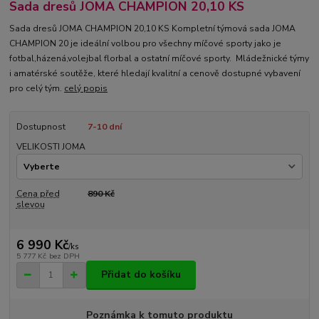
Sada dresů JOMA CHAMPION 20,10 KS
Sada dresů JOMA CHAMPION 20,10 KS Kompletní týmová sada JOMA
CHAMPION 20 je ideální volbou pro všechny míčové sporty jako je
fotbal,házená,volejbal florbal a ostatní míčové sporty. Mládežnické týmy
i amatérské soutěže, které hledají kvalitní a cenově dostupné vybavení
pro celý tým.
celý popis
Dostupnost
7-10 dní
VELIKOSTI JOMA
Cena před
890 Kč
slevou
6 990 Kč
/
ks
5 777 Kč
bez DPH
Přidat do košíku
Poznámka k tomuto produktu