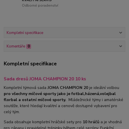
Odborné poradenství
Kompletní specifikace
Komentáře
0
Kompletní specifikace
Sada dresů JOMA CHAMPION 20 10 ks
Kompletní týmová sada
JOMA CHAMPION 20
je ideální volbou
pro všechny míčové sporty jako je fotbal,házená,volejbal
florbal a ostatní míčové sporty.
M
ládežnické týmy i amatérské
soutěže, které hledají kvalitní a cenově dostupné vybavení pro
celý tým.
Sada obsahuje kompletní hráčské sety pro
10 hráčů
a je vhodná
pro zápasy i pravidelné tréninky během celé sezóny. Funkční