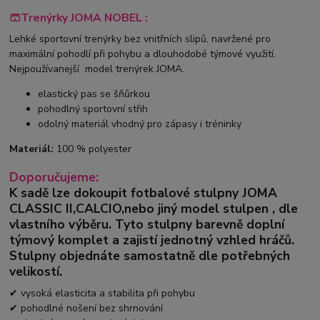
🩳Trenýrky JOMA NOBEL :
Lehké sportovní trenýrky bez vnitřních slipů, navržené pro
maximální pohodlí při pohybu a dlouhodobé týmové využití.
Nejpoužívanejší model trenýrek JOMA.
elastický pas se šňůrkou
pohodlný sportovní střih
odolný materiál vhodný pro zápasy i tréninky
Materiál:
100 % polyester
Doporučujeme:
K sadě lze dokoupit fotbalové stulpny
JOMA
CLASSIC II
,
CALCIO,
nebo jiný model stulpen
,
dle
vlastního výběru.
Tyto stulpny barevně doplní
týmový komplet a zajistí jednotný vzhled hráčů.
Stulpny objednáte samostatně dle potřebných
velikostí.
✔ vysoká elasticita a stabilita při pohybu
✔ pohodlné nošení bez shrnování