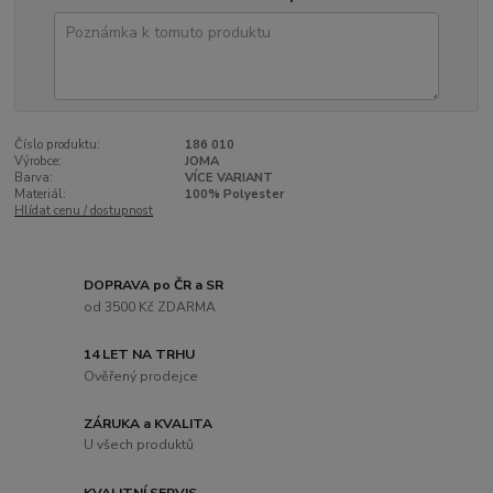
Číslo produktu:
186 010
Výrobce:
JOMA
Barva:
VÍCE VARIANT
Materiál:
100% Polyester
Hlídat cenu / dostupnost
DOPRAVA po ČR a SR
od 3500 Kč ZDARMA
14 LET NA TRHU
Ověřený prodejce
ZÁRUKA a KVALITA
U všech produktů
KVALITNÍ SERVIS