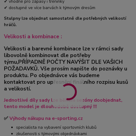
✔ vhodné pro zápasy i tréninky
✔ dostupné ve více barvách k týmovým dresům
Stulpny lze objednat samostatně dle potřebných velikostí
hráčů.
Velikosti a kombinace :
Velikosti a barevné kombinace lze v rámci sady
libovolně kombinovat dle potřeby
týmu,PŘÍPADNĚ POČTY NAVÝŠIT DLE VAŠICH
POŽADAVKŮ. Vše prosím napište do poznávky u
produktu. Po objednávce vás budeme
kontaktovat pro upřesnění finálního rozpisu kusů
a velikostí.
Jednotlivé díly sady lze během sezóny doobjednat,
tento model je dlouhodobě dostupný !!!
✅
Výhody nákupu na e-sporting.cz
specialista na vybavení sportovních klubů
zkušenosti s týmovými objednávkami