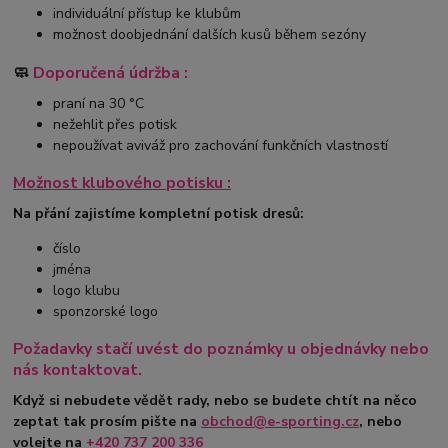
individuální přístup ke klubům
možnost doobjednání dalších kusů během sezóny
🧼
Doporučená údržba :
praní na 30 °C
nežehlit přes potisk
nepoužívat aviváž pro zachování funkčních vlastností
Možnost klubového potisku :
Na přání zajistíme kompletní potisk dresů:
číslo
jména
logo klubu
sponzorské logo
Požadavky stačí uvést do poznámky u objednávky nebo
nás kontaktovat.
Když si nebudete vědět rady, nebo se budete chtít na něco
zeptat tak prosím pište na
obchod@e-sporting.cz
, nebo
volejte na
+420
737 200 336