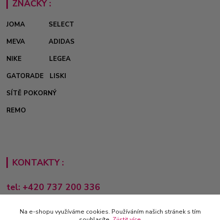
ZNAČKY :
JOMA
SELECT
MEVA
ADIDAS
NIKE
LEGEA
GATORADE
LISKI
SÍTĚ POKORNÝ
REMO
KONTAKTY :
tel: +420 737 200 336
Pondělí-Pátek: 8 - 17 hodin
Na e-shopu využíváme cookies. Používáním našich stránek s tím
obchod@e-sporting.cz
souhlasíte.
Zjistit více