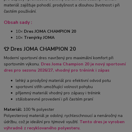
materiál zajišťuje pohodlí, prodyšnost a dlouhou životnost i při
častém používání.
Obsah sady :
10×
Dres JOMA CHAMPION 20
10×
Trenýrky JOMA
👕 Dres JOMA CHAMPION 20
Moderní sportovní dres navržený pro maximální komfort při
sportovním výkonu.
Dres Joma Champion 20 je nový sportovní
dres pro sezonu 2026/27, vhodný pro trénink i zápas
lehký a prodyšný materiál pro efektivní odvod potu
sportovní střih umožňující volnost pohybu
příjemný materiál vhodný pro zápasy i trénink
stálobarevné provedení i při častém praní
Materiál:
100 % polyester
Polyesterový materiál je odolný, rychleschnoucí a nenáročný na
údržbu, což je ideální pro týmové využití.
Tento dres je vyroben
výhradně z recyklovaného polyesteru
,