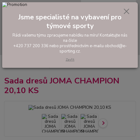
0
ks
tel: +420 737 200 336
CZK
za
0,00 Kč
Pondělí-Pátek: 8 - 17 hodin
Jsme specialisté na vybavení pro
týmové sporty
Menu
Rádi vašemu týmu zpracujeme nabídku na míru! Kontaktujte nás
na čísle
Hledat
+420 737 200 336 nebo prostřednictvím e-mailu obchod@e-
sporting.cz.
Zavřít
Úvod
FOTBAL
Tréninkové oblečení
Hráčské sady a dresy
Sada
dresů JOMA CHAMPION 20,10 KS
Sada dresů JOMA CHAMPION
20,10 KS