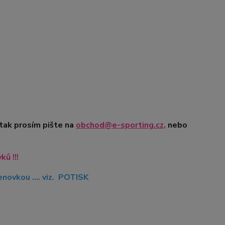
 tak prosím pište na
obchod@e-sporting.cz
,
nebo
ů !!!
ovkou .... viz. POTISK