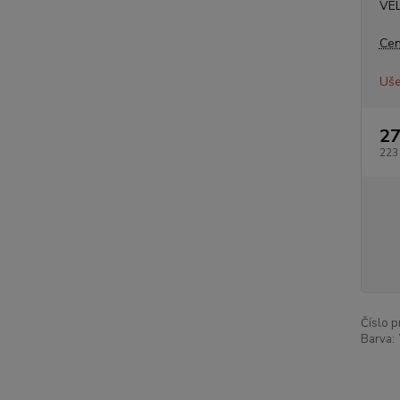
VE
Cen
Uše
27
223
Číslo p
Barva: