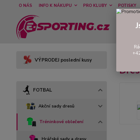
O NÁS
INFO K NÁKUPU
PRO KLUBY
POTISKY
J
Rá
+42
Úvod
VÝPRODEJ poslední kusy
Dre
FOTBAL
Akční sady dresů
Tréninkové oblečení
Hráčské sady a dresy