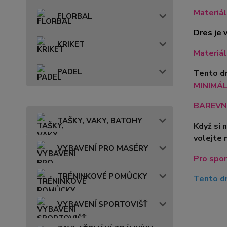
Materiál
FLORBAL
Dres je v
KRIKET
Materiál
PADEL
Tento dr
MINIMÁLN
BAREVN
TAŠKY, VAKY, BATOHY
Když si 
volejte 
VYBAVENÍ PRO MASÉRY
Pro spor
TRÉNINKOVÉ POMŮCKY
Tento dr
VYBAVENÍ SPORTOVIŠŤ