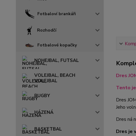
Fotbaloví brankáři
Rozhodčí
Kompl
Fotbalové kopačky
NOHEJBAL, FUTSAL
Komple
Dres JO
VOLEJBAL, BEACH
VOLEJBAL
Tento je
RUGBY
Dres JOMA
Jeho voln
HÁZENÁ
Dres ná n
BASKETBAL
Dres je v