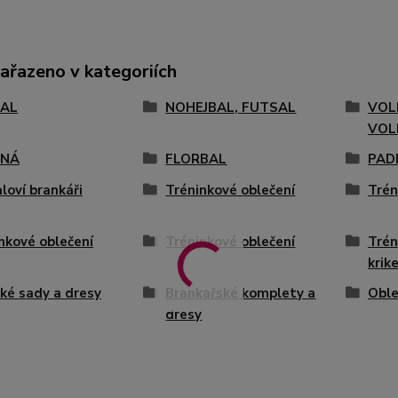
zařazeno v kategoriích
AL
NOHEJBAL, FUTSAL
VOL
VOL
ENÁ
FLORBAL
PAD
loví brankáři
Tréninkové oblečení
Trén
nkové oblečení
Tréninkové oblečení
Trén
krik
ké sady a dresy
Brankařské komplety a
Oble
dresy