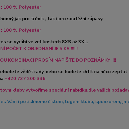
 : 100 % Polyester
hodný jak pro trénik , tak i pro soutěžní zápasy.
 : 100 % Polyester
es se vyrábí ve velikostech 8XS až 3XL.
Í POČET K OBJEDNÁNÍ JE 5 KS !!!!!!
OU KOMBINACI PROSÍM NAPIŠTE DO POZNÁMKY !!!
nebudete vědět rady, nebo se budete chtít na něco zeptat
na
+420
737 200 336
tovní kluby vytvoříme speciální nabídku,dle vašich požadavk
es Vám i potiskneme číslem, logem klubu, sponzorem, jmen