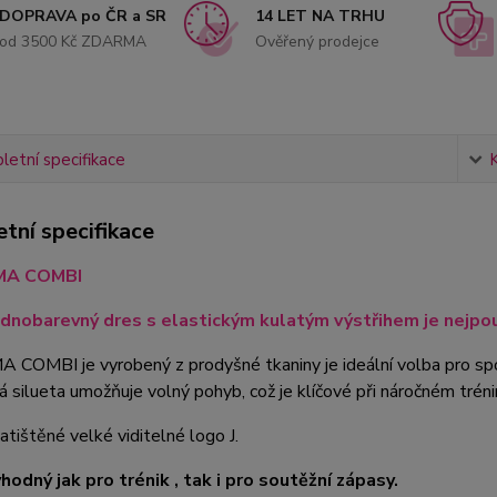
DOPRAVA po ČR a SR
14 LET NA TRHU
od 3500 Kč ZDARMA
Ověřený prodejce
etní specifikace
tní specifikace
MA COMBI
dnobarevný dres s elastickým kulatým výstřihem je nejpouží
 COMBI je vyrobený z prodyšné tkaniny je ideální volba pro spor
á silueta umožňuje volný pohyb, což je klíčové při náročném tréni
atištěné velké viditelné logo J.
hodný jak pro trénik , tak i pro soutěžní zápasy.