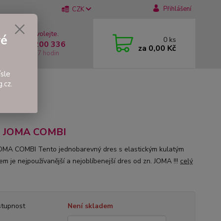
Přihlášení
CZK
 si rady? Zavolejte.
vé
0
ks
 +420 737 200 336
za
0,00 Kč
í-Pátek: 8 - 17 hodin
sle
.cz.
s JOMA COMBI
OMA COMBI Tento jednobarevný dres s elastickým kulatým
em je nejpoužívanější a nejoblíbenejší dres od zn. JOMA !!!
celý
tupnost
Není skladem