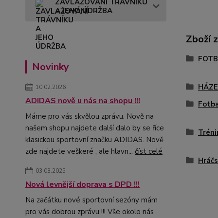
ZAVLAŽOVÁNÍ TRÁVNÍKU
A JEHO ÚDRŽBA
Zboží 
FOTB
Novinky
HÁZ
10.02.2026
ADIDAS nově u nás na shopu !!!
Fotba
Máme pro vás skvělou zprávu. Nově na
našem shopu najdete další dalo by se říce
Tréni
klasickou sportovní značku ADIDAS. Nově
zde najdete veškeré , ale hlavn...
číst celé
Hráčs
03.03.2025
Nová levnější doprava s DPD !!!
Na začátku nové sportovní sezóny mám
pro vás dobrou zprávu !!! Vše okolo nás