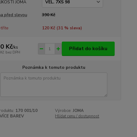
LIKOSTI JOMA
a před slevou
390 Kč
tříte
120 Kč (
31
% sleva)
0 Kč
/
ks
Přidat do košíku
 Kč
bez DPH
Poznámka k tomuto produktu
roduktu:
170 001/10
Výrobce:
JOMA
VÍCE BAREV
Hlídat cenu / dostupnost