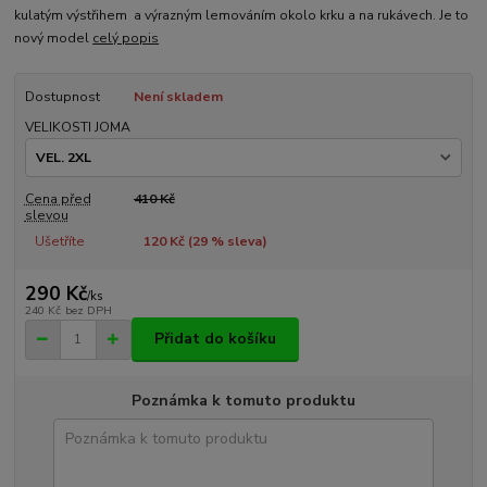
kulatým výstřihem a výrazným lemováním okolo krku a na rukávech. Je to
nový model
celý popis
Dostupnost
Není skladem
VELIKOSTI JOMA
Cena před
410 Kč
slevou
Ušetříte
120 Kč (
29
% sleva)
290 Kč
/
ks
240 Kč
bez DPH
Přidat do košíku
Poznámka k tomuto produktu