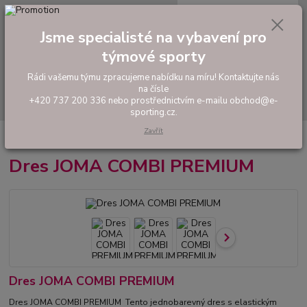
0
ks
tel: +420 737 200 336
CZK
za
0,00 Kč
Pondělí-Pátek: 8 - 17 hodin
Jsme specialisté na vybavení pro
týmové sporty
Menu
Rádi vašemu týmu zpracujeme nabídku na míru! Kontaktujte nás
na čísle
Hledat
+420 737 200 336 nebo prostřednictvím e-mailu obchod@e-
sporting.cz.
Zavřít
Úvod
FOTBAL
Tréninkové oblečení
Dres JOMA COMBI PREMIUM
Dres JOMA COMBI PREMIUM
Dres JOMA COMBI PREMIUM
Dres JOMA COMBI PREMIUM Tento jednobarevný dres s elastickým