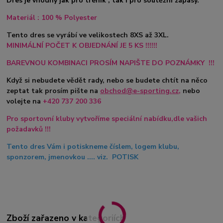
Dres je vhodný jak pro trénik , tak i pro soutěžní zápasy.
Materiál : 100 % Polyester
Tento dres se vyrábí ve velikostech 8XS až 3XL.
MINIMÁLNÍ POČET K OBJEDNÁNÍ JE 5 KS !!!!!!
BAREVNOU KOMBINACI PROSÍM NAPIŠTE DO POZNÁMKY !!!
Když si nebudete vědět rady, nebo se budete chtít na něco
zeptat tak prosím pište na
obchod@e-sporting.cz
,
nebo
volejte na
+420
737 200 336
Pro sportovní kluby vytvoříme speciální nabídku,dle vašich
požadavků !!!
Tento dres Vám i potiskneme číslem, logem klubu,
sponzorem, jmenovkou .... viz. POTISK
Zboží zařazeno v kategoriích