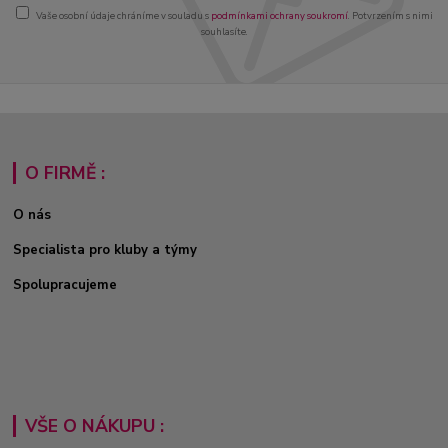
Vaše osobní údaje chráníme v souladu s
podmínkami ochrany soukromí
. Potvrzením s nimi
souhlasíte.
O FIRMĚ :
O nás
Specialista pro kluby a týmy
Spolupracujeme
VŠE O NÁKUPU :