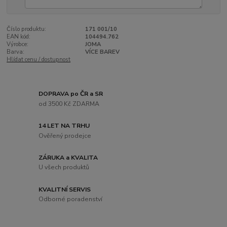
Číslo produktu:
171 001/10
EAN kód:
104494.762
Výrobce:
JOMA
Barva:
VÍCE BAREV
Hlídat cenu / dostupnost
DOPRAVA po ČR a SR
od 3500 Kč ZDARMA
14 LET NA TRHU
Ověřený prodejce
ZÁRUKA a KVALITA
U všech produktů
KVALITNÍ SERVIS
Odborné poradenství