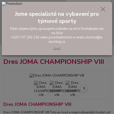
0
ks
tel: +420 737 200 336
CZK
za
0,00 Kč
Pondělí-Pátek: 8 - 17 hodin
Jsme specialisté na vybavení pro
týmové sporty
Menu
Rádi vašemu týmu zpracujeme nabídku na míru! Kontaktujte nás
na čísle
Hledat
+420 737 200 336 nebo prostřednictvím e-mailu obchod@e-
sporting.cz.
Zavřít
Úvod
FOTBAL
Dres JOMA CHAMPIONSHIP VIII
Dres JOMA CHAMPIONSHIP VIII
Dres JOMA CHAMPIONSHIP VIII
Dres JOMA CHAMPIONSHIP VIII Toto je nový a nejprodávanější model od