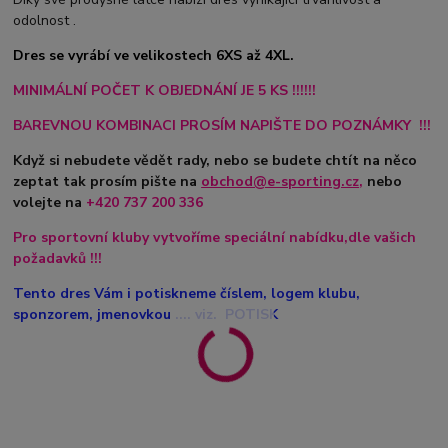
odolnost .
Dres se vyrábí ve velikostech 6XS až 4XL.
MINIMÁLNÍ POČET K OBJEDNÁNÍ JE 5 KS !!!!!!
BAREVNOU KOMBINACI PROSÍM NAPIŠTE DO POZNÁMKY !!!
Když si nebudete vědět rady, nebo se budete chtít na něco
zeptat tak prosím pište na
obchod@e-sporting.cz
,
nebo
volejte na
+420
737 200 336
Pro sportovní kluby vytvoříme speciální nabídku,dle vašich
požadavků !!!
Tento dres Vám i potiskneme číslem, logem klubu,
sponzorem, jmenovkou .... viz. POTISK