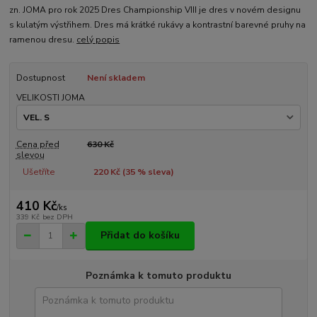
zn. JOMA pro rok 2025 Dres Championship VIII je dres v novém designu
s kulatým výstřihem. Dres má krátké rukávy a kontrastní barevné pruhy na
ramenou dresu.
celý popis
Dostupnost
Není skladem
VELIKOSTI JOMA
Cena před
630 Kč
slevou
Ušetříte
220 Kč (
35
% sleva)
410 Kč
/
ks
339 Kč
bez DPH
Přidat do košíku
Poznámka k tomuto produktu