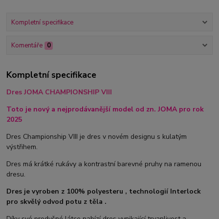
Kompletní specifikace
Komentáře
0
Kompletní specifikace
Dres JOMA CHAMPIONSHIP VIII
Toto je nový a nejprodávanější model od zn. JOMA pro rok
2025
Dres Championship VIII je dres v novém designu s kulatým
výstřihem.
Dres má krátké rukávy a kontrastní barevné pruhy na ramenou
dresu.
Dres je vyroben z 100% polyesteru , technologií Interlock
pro skvělý odvod potu z těla .
Díky své prodyšné látce nabízí dres vynikající trvanlivost a