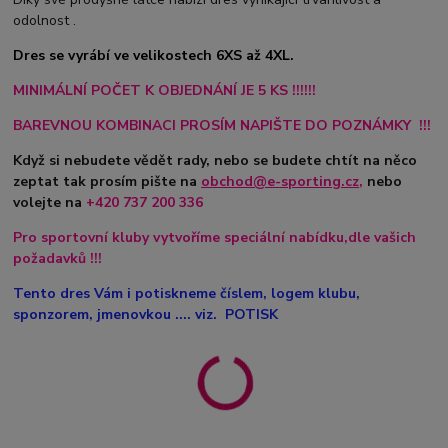
odolnost .
Dres se vyrábí ve velikostech 6XS až 4XL.
MINIMÁLNÍ POČET K OBJEDNÁNÍ JE 5 KS !!!!!!
BAREVNOU KOMBINACI PROSÍM NAPIŠTE DO POZNÁMKY !!!
Když si nebudete vědět rady, nebo se budete chtít na něco
zeptat tak prosím pište na
obchod@e-sporting.cz
,
nebo
volejte na
+420
737 200 336
Pro sportovní kluby vytvoříme speciální nabídku,dle vašich
požadavků !!!
Tento dres Vám i potiskneme číslem, logem klubu,
sponzorem, jmenovkou .... viz. POTISK