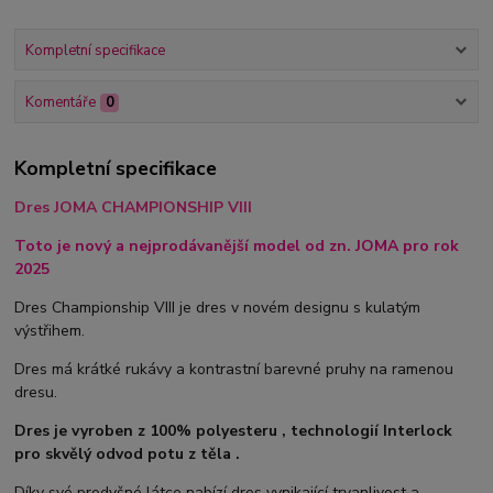
Kompletní specifikace
Komentáře
0
Kompletní specifikace
Dres JOMA CHAMPIONSHIP VIII
Toto je nový a nejprodávanější model od zn. JOMA pro rok
2025
Dres Championship VIII je dres v novém designu s kulatým
výstřihem.
Dres má krátké rukávy a kontrastní barevné pruhy na ramenou
dresu.
Dres je vyroben z 100% polyesteru , technologií Interlock
pro skvělý odvod potu z těla .
Díky své prodyšné látce nabízí dres vynikající trvanlivost a