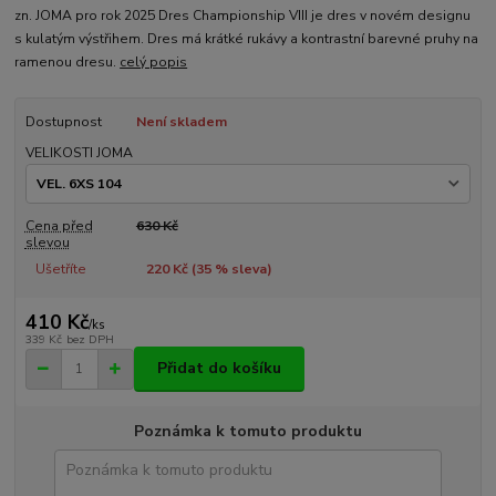
zn. JOMA pro rok 2025 Dres Championship VIII je dres v novém designu
s kulatým výstřihem. Dres má krátké rukávy a kontrastní barevné pruhy na
ramenou dresu.
celý popis
Dostupnost
Není skladem
VELIKOSTI JOMA
Cena před
630 Kč
slevou
Ušetříte
220 Kč (
35
% sleva)
410 Kč
/
ks
339 Kč
bez DPH
Přidat do košíku
Poznámka k tomuto produktu