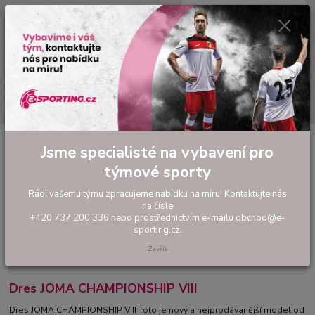
0
ks
tel: +420 737 200 336
CZK
za
0,00 Kč
Pondělí-Pátek: 8 - 17 hodin
Menu
Hledat
Úvod
FOTBAL
Dres JOMA CHAMPIONSHIP VIII
Jsme specialisté na vybavení pro
Dres JOMA CHAMPIONSHIP VIII
týmové sporty
Rádi vašemu týmu zpracujeme nabídku na míru! Kontaktujte nás
na čísle
+420 737 200 336 nebo prostřednictvím e-mailu obchod@e-
sporting.cz.
Zavřít
Dres JOMA CHAMPIONSHIP VIII
Dres JOMA CHAMPIONSHIP VIII Toto je nový a nejprodávanější model od