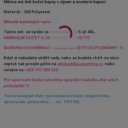
Mikina má dvě boční kapsy s zipem a moderní kapuci
Materiál : 100 Polyester
Několik barevných variant !!!
Tento set se vyrábí ve velikostech 6XS až 4XL.
MINIMÁLNÍ POČET K OBJEDNÁNÍ JE 5 KS !!!!!!
BAREVNOU KOMBINACI PROSÍM NAPIŠTE DO POZNÁMKY !!!
Když si nebudete vědět rady, nebo se budete chtít na něco
zeptat tak prosím pište na
obchod@e-sporting.cz
,
nebo
volejte na
+420
737 200 336
Pro sportovní kluby vytvoříme speciální nabídku,dle vašich
požadavků !!!
Tento komplet Vám i potiskneme číslem, logem klubu,
sponzorem, jmenovkou .... viz. POTISK