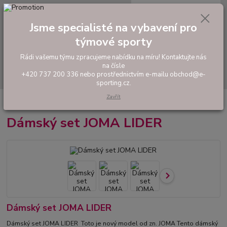
0
ks
tel: +420 737 200 336
CZK
za
0,00 Kč
Pondělí-Pátek: 8 - 17 hodin
Jsme specialisté na vybavení pro
týmové sporty
Menu
Rádi vašemu týmu zpracujeme nabídku na míru! Kontaktujte nás
na čísle
Hledat
+420 737 200 336 nebo prostřednictvím e-mailu obchod@e-
sporting.cz.
Zavřít
Úvod
FOTBAL
Hráčské sety a soupravy
Dámský set JOMA LIDER
Dámský set JOMA LIDER
Dámský set JOMA LIDER
Dámský set JOMA LIDER Toto je nový model od zn. JOMA Tento dámský