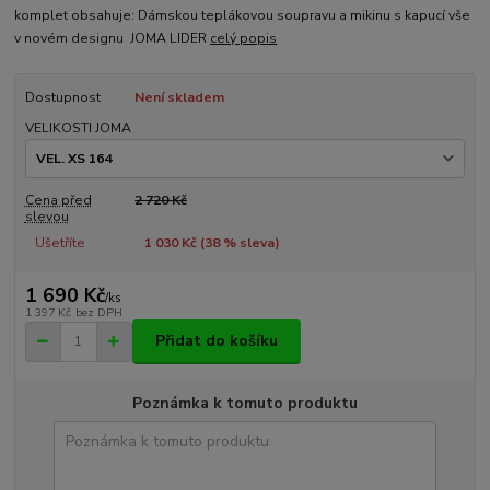
komplet obsahuje: Dámskou teplákovou soupravu a mikinu s kapucí vše
v novém designu JOMA LIDER
celý popis
Dostupnost
Není skladem
VELIKOSTI JOMA
Cena před
2 720 Kč
slevou
Ušetříte
1 030 Kč (
38
% sleva)
1 690 Kč
/
ks
1 397 Kč
bez DPH
Přidat do košíku
Poznámka k tomuto produktu