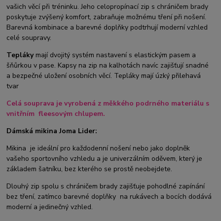
vašich věcí při tréninku. Jeho celopropínací zip s chráničem brady
poskytuje zvýšený komfort, zabraňuje možnému tření při nošení.
Barevná kombinace a barevné doplňky podtrhují moderní vzhled
celé soupravy.
Tepláky
mají dvojitý systém nastavení s elastickým pasem a
šňůrkou v pase. Kapsy na zip na kalhotách navíc zajišťují snadné
a bezpečné uložení osobních věcí. Tepláky mají úzký přilehavá
tvar
Celá souprava je vyrobená z měkkého podrného materiálu s
vnitřním fleesovým chlupem.
Dámská mikina Joma Lider:
Mikina je ideální pro každodenní nošení nebo jako doplněk
vašeho sportovního vzhledu a je univerzálním oděvem, který je
základem šatníku, bez kterého se prostě neobejdete.
Dlouhý zip spolu s chráničem brady zajišťuje pohodlné zapínání
bez tření, zatímco barevné doplňky na rukávech a bocích dodává
moderní a jedinečný vzhled.