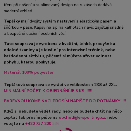
tření při nošení a sublimovaný design na rukávech dodává
moderní vzhled.
Tepláky
mají dvojitý systém nastavení s elastickým pasem a
šňůrkou v pase. Kapsy na zip na kalhotách navíc zajišťují snadné
a bezpečné uložení osobních věcí.
Tato souprava je vyrobena z kvalitní, lehké, prodyšné a
odolné tkaniny a je ideální pro intenzivní trénink, nebo
každodenní aktivitu, přičemž si můžete užívat volnost
pohybu, kterou poskytuje.
Materiál 100% polyester
Tepláková souprava se vyrábí ve velikostech 2XS až 2XL.
MINIMÁLNÍ POČET K OBJEDNÁNÍ JE 5 KS !!!!!!
BAREVNOU KOMBINACI PROSÍM NAPIŠTE DO POZNÁMKY !!!
Když si nebudete vědět rady, nebo se budete chtít na něco
zeptat tak prosím pište na
obchod@e-sporting.cz
,
nebo
volejte na
+420
737 200 336