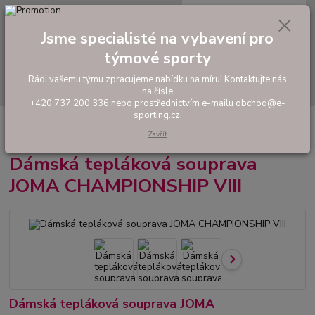
0
ks
tel: +420 737 200 336
CZK
za
0,00 Kč
Pondělí-Pátek: 8 - 17 hodin
Jsme specialisté na vybavení pro
Menu
týmové sporty
Rádi vašemu týmu zpracujeme nabídku na míru! Kontaktujte nás
Hledat
na čísle
+420 737 200 336 nebo prostřednictvím e-mailu obchod@e-
sporting.cz.
Úvod
FOTBAL
Hráčské sety a soupravy
Dámská tepláková souprava
JOMA CHAMPIONSHIP VIII
Zavřít
Dámská tepláková souprava
JOMA CHAMPIONSHIP VIII
Dámská tepláková souprava JOMA