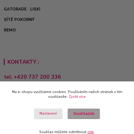
GATORADE
LISKI
SÍTĚ POKORNÝ
REMO
KONTAKTY :
tel: +420 737 200 336
Pondělí-Pátek: 8 - 17 hodin
Na e-shopu využíváme cookies. Používáním našich stránek s tím
obchod@e-sporting.cz
souhlasíte.
Zjistit více
Souhlasím
Nastavení
Souhlas můžete odmítnout
zde
.