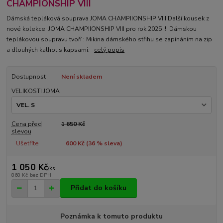
CHAMPIONSHIP VIII
Dámská tepláková souprava JOMA CHAMPIIONSHIP VIII Další kousek z
nové kolekce JOMA CHAMPIIONSHIP VIII pro rok 2025 !!! Dámskou
teplákovou soupravu tvoří : Mikina dámského střihu se zapínáním na zip
a dlouhých kalhot s kapsami.
celý popis
Dostupnost
Není skladem
VELIKOSTI JOMA
Cena před
1 650 Kč
slevou
Ušetříte
600 Kč (
36
% sleva)
1 050 Kč
/
ks
868 Kč
bez DPH
Přidat do košíku
Poznámka k tomuto produktu