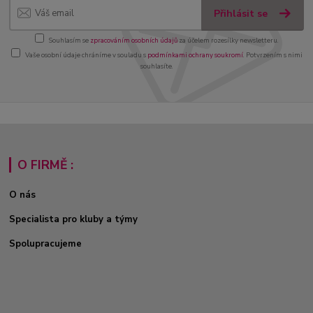
Přihlásit se
Souhlasím se
zpracováním osobních údajů
za účelem rozesílky newsletteru.
Vaše osobní údaje chráníme v souladu s
podmínkami ochrany soukromí
. Potvrzením s nimi
souhlasíte.
O FIRMĚ :
O nás
Specialista pro kluby a týmy
Spolupracujeme