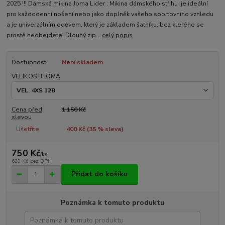
2025 !!! Dámská mikina Joma Lider : Mikina dámského střihu je ideální
pro každodenní nošení nebo jako doplněk vašeho sportovního vzhledu
a je univerzálním oděvem, který je základem šatníku, bez kterého se
prostě neobejdete. Dlouhý zip...
celý popis
Dostupnost
Není skladem
VELIKOSTI JOMA
Cena před
1 150 Kč
slevou
Ušetříte
400 Kč (
35
% sleva)
750 Kč
/
ks
620 Kč
bez DPH
Přidat do košíku
Poznámka k tomuto produktu