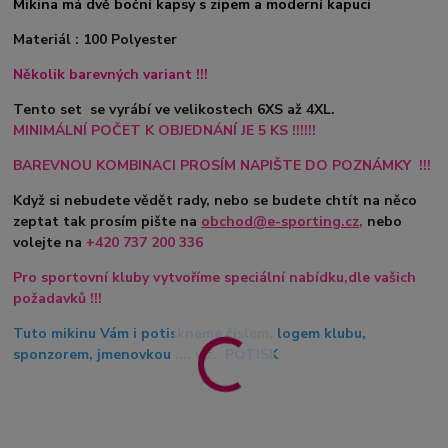
Mikina má dvě boční kapsy s zipem a moderní kapuci
Materiál : 100 Polyester
Několik barevných variant !!!
Tento set se vyrábí ve velikostech 6XS až 4XL.
MINIMÁLNÍ POČET K OBJEDNÁNÍ JE 5 KS !!!!!!
BAREVNOU KOMBINACI PROSÍM NAPIŠTE DO POZNÁMKY !!!
Když si nebudete vědět rady, nebo se budete chtít na něco
zeptat tak prosím pište na
obchod@e-sporting.cz
,
nebo
volejte na
+420
737 200 336
Pro sportovní kluby vytvoříme speciální nabídku,dle vašich
požadavků !!!
Tuto mikinu Vám i potiskneme číslem, logem klubu,
sponzorem, jmenovkou .... viz. POTISK