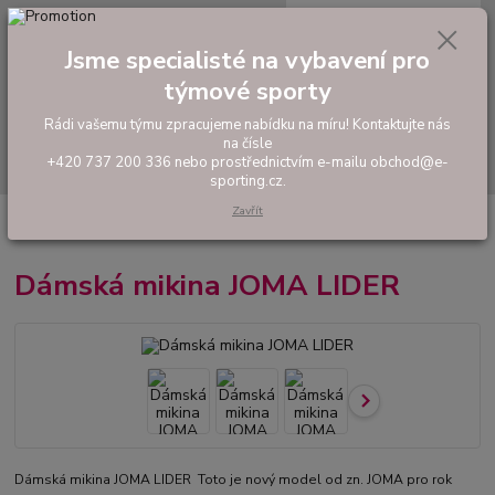
0
ks
tel: +420 737 200 336
CZK
za
0,00 Kč
Pondělí-Pátek: 8 - 17 hodin
Jsme specialisté na vybavení pro
týmové sporty
Menu
Rádi vašemu týmu zpracujeme nabídku na míru! Kontaktujte nás
na čísle
Hledat
+420 737 200 336 nebo prostřednictvím e-mailu obchod@e-
sporting.cz.
Zavřít
Úvod
FOTBAL
Tréninkové oblečení
Mikiny a tepláky
Dámská
mikina JOMA LIDER
Dámská mikina JOMA LIDER
Dámská mikina JOMA LIDER Toto je nový model od zn. JOMA pro rok