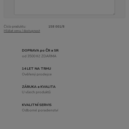
Číslo produktu:
158 001/8
Hlídat cenu / dostupnost
DOPRAVA po ČR a SR
od 3500 Kč ZDARMA
14 LET NA TRHU
Ověřený prodejce
ZÁRUKA a KVALITA
U všech produktů
KVALITNÍ SERVIS
Odborné poradenství