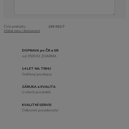
Číslo produktu:
158 001/7
Hlídat cenu / dostupnost
DOPRAVA po ČR a SR
od 3500 Kč ZDARMA
14 LET NA TRHU
Ověřený prodejce
ZÁRUKA a KVALITA
U všech produktů
KVALITNÍ SERVIS
Odborné poradenství