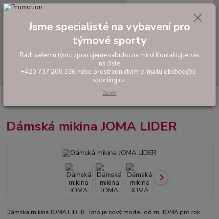
0
ks
tel: +420 737 200 336
CZK
za
0,00 Kč
Pondělí-Pátek: 8 - 17 hodin
Jsme specialisté na vybavení pro
týmové sporty
Menu
Rádi vašemu týmu zpracujeme nabídku na míru! Kontaktujte nás
na čísle
Hledat
+420 737 200 336 nebo prostřednictvím e-mailu obchod@e-
sporting.cz.
Zavřít
Úvod
FOTBAL
Tréninkové oblečení
Mikiny a tepláky
Dámská
mikina JOMA LIDER
Dámská mikina JOMA LIDER
Dámská mikina JOMA LIDER Toto je nový model od zn. JOMA pro rok