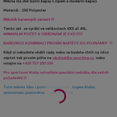
Mikina má dvě boční kapsy s zipem a moderní kapuci
Materiál : 100 Polyester
Několik barevných variant !!!
Tento set se vyrábí ve velikostech 6XS až 4XL.
MINIMÁLNÍ POČET K OBJEDNÁNÍ JE 5 KS !!!!!!
BAREVNOU KOMBINACI PROSÍM NAPIŠTE DO POZNÁMKY !!!
Když si nebudete vědět rady, nebo se budete chtít na něco
zeptat tak prosím pište na
obchod@e-sporting.cz
,
nebo
volejte na
+420
737 200 336
Pro sportovní kluby vytvoříme speciální nabídku,dle vašich
požadavků !!!
Tuto mikinu Vám i potiskneme číslem, logem klubu,
sponzorem, jmenovkou .... viz. POTISK