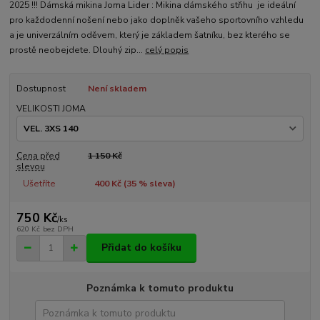
2025 !!! Dámská mikina Joma Lider : Mikina dámského střihu je ideální
pro každodenní nošení nebo jako doplněk vašeho sportovního vzhledu
a je univerzálním oděvem, který je základem šatníku, bez kterého se
prostě neobejdete. Dlouhý zip...
celý popis
Dostupnost
Není skladem
VELIKOSTI JOMA
Cena před
1 150 Kč
slevou
Ušetříte
400 Kč (
35
% sleva)
750 Kč
/
ks
620 Kč
bez DPH
Přidat do košíku
Poznámka k tomuto produktu