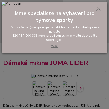
0
ks
tel: +420 737 200 336
CZK
za
0,00 Kč
Pondělí-Pátek: 8 - 17 hodin
Jsme specialisté na vybavení pro
týmové sporty
Menu
Rádi vašemu týmu zpracujeme nabídku na míru! Kontaktujte nás
na čísle
Hledat
+420 737 200 336 nebo prostřednictvím e-mailu obchod@e-
sporting.cz.
Zavřít
Úvod
FOTBAL
Tréninkové oblečení
Mikiny a tepláky
Dámská
mikina JOMA LIDER
Dámská mikina JOMA LIDER
Dámská mikina JOMA LIDER Toto je nový model od zn. JOMA pro rok