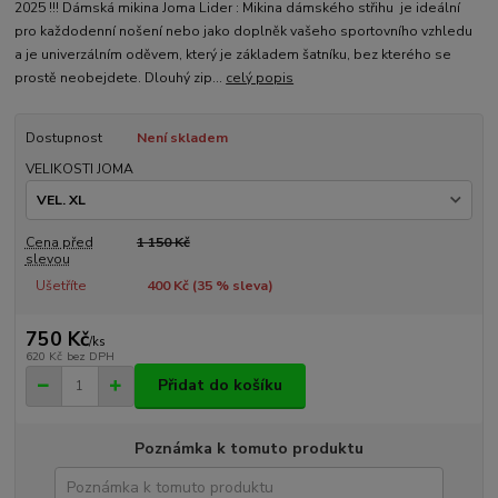
2025 !!! Dámská mikina Joma Lider : Mikina dámského střihu je ideální
pro každodenní nošení nebo jako doplněk vašeho sportovního vzhledu
a je univerzálním oděvem, který je základem šatníku, bez kterého se
prostě neobejdete. Dlouhý zip...
celý popis
Dostupnost
Není skladem
VELIKOSTI JOMA
Cena před
1 150 Kč
slevou
Ušetříte
400 Kč (
35
% sleva)
750 Kč
/
ks
620 Kč
bez DPH
Přidat do košíku
Poznámka k tomuto produktu