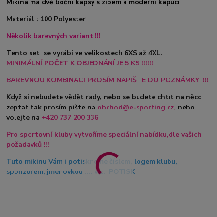
Mikina má dvě boční kapsy s zipem a moderní kapuci
Materiál : 100 Polyester
Několik barevných variant !!!
Tento set se vyrábí ve velikostech 6XS až 4XL.
MINIMÁLNÍ POČET K OBJEDNÁNÍ JE 5 KS !!!!!!
BAREVNOU KOMBINACI PROSÍM NAPIŠTE DO POZNÁMKY !!!
Když si nebudete vědět rady, nebo se budete chtít na něco
zeptat tak prosím pište na
obchod@e-sporting.cz
,
nebo
volejte na
+420
737 200 336
Pro sportovní kluby vytvoříme speciální nabídku,dle vašich
požadavků !!!
Tuto mikinu Vám i potiskneme číslem, logem klubu,
sponzorem, jmenovkou .... viz. POTISK