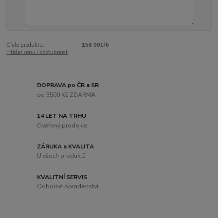
Číslo produktu:
158 001/6
Hlídat cenu / dostupnost
DOPRAVA po ČR a SR
od 3500 Kč ZDARMA
14 LET NA TRHU
Ověřený prodejce
ZÁRUKA a KVALITA
U všech produktů
KVALITNÍ SERVIS
Odborné poradenství