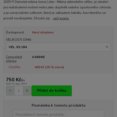
2025 !!! Dámská mikina Joma Lider : Mikina dámského střihu je ideální
pro každodenní nošení nebo jako doplněk vašeho sportovního vzhledu
a je univerzálním oděvem, který je základem šatníku, bez kterého se
prostě neobejdete. Dlouhý zip...
celý popis
Dostupnost
Není skladem
VELIKOSTI JOMA
Cena před
1 150 Kč
slevou
Ušetříte
400 Kč (
35
% sleva)
750 Kč
/
ks
620 Kč
bez DPH
Přidat do košíku
Poznámka k tomuto produktu