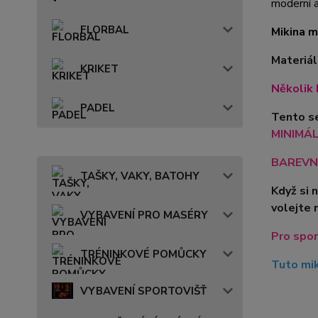
moderní a
FLORBAL
Mikina m
Materiál
KRIKET
Několik 
PADEL
Tento se
MINIMÁLN
BAREVN
TAŠKY, VAKY, BATOHY
Když si 
volejte 
VYBAVENÍ PRO MASÉRY
Pro spor
TRÉNINKOVÉ POMŮCKY
Tuto mik
VYBAVENÍ SPORTOVIŠŤ