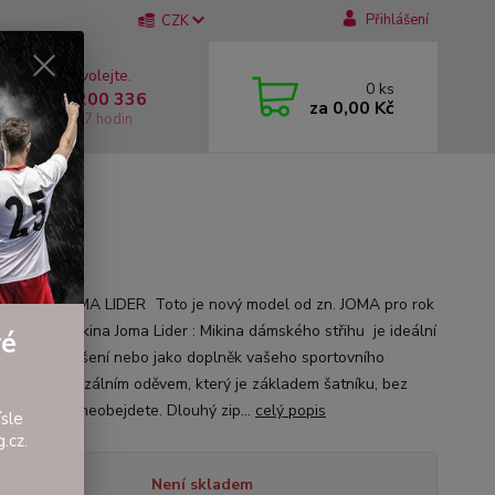
Přihlášení
CZK
 si rady? Zavolejte.
0
ks
 +420 737 200 336
za
0,00 Kč
í-Pátek: 8 - 17 hodin
OMA LIDER
 mikina JOMA LIDER Toto je nový model od zn. JOMA pro rok
!! Dámská mikina Joma Lider : Mikina dámského střihu je ideální
vé
ždodenní nošení nebo jako doplněk vašeho sportovního
u a je univerzálním oděvem, který je základem šatníku, bez
o se prostě neobejdete. Dlouhý zip...
celý popis
sle
.cz.
tupnost
Není skladem