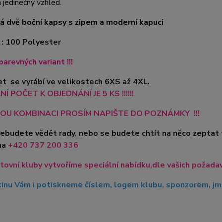
 jedinečný vzhled.
á dvě boční kapsy s zipem a moderní kapuci
 : 100 Polyester
barevných variant !!!
t se vyrábí ve velikostech 6XS až 4XL.
Í POČET K OBJEDNÁNÍ JE 5 KS !!!!!!
OU KOMBINACI PROSÍM NAPIŠTE DO POZNÁMKY !!!
nebudete vědět rady, nebo se budete chtít na něco zeptat
na
+420
737 200 336
tovní kluby vytvoříme speciální nabídku,dle vašich požadavk
inu Vám i potiskneme číslem, logem klubu, sponzorem, jme