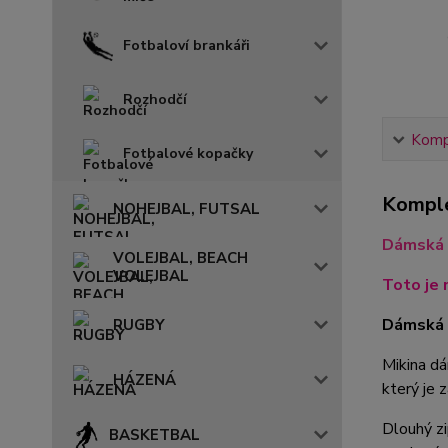
Fotbaloví brankáři
Rozhodčí
Kompl
Fotbalové kopačky
Komple
NOHEJBAL, FUTSAL
Dámská 
VOLEJBAL, BEACH
VOLEJBAL
Toto je 
Dámská m
RUGBY
Mikina dá
HÁZENÁ
který je 
Dlouhý zi
BASKETBAL