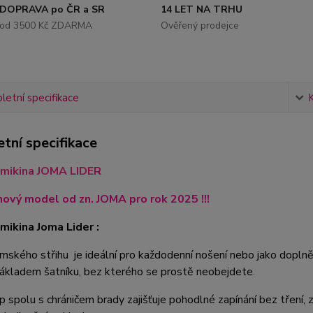
DOPRAVA po ČR a SR
14 LET NA TRHU
od 3500 Kč ZDARMA
Ověřený prodejce
etní specifikace
tní specifikace
mikina JOMA LIDER
nový model od zn. JOMA pro rok 2025 !!!
ikina Joma Lider :
mského střihu je ideální pro každodenní nošení nebo jako dopln
základem šatníku, bez kterého se prostě neobejdete.
p spolu s chráničem brady zajišťuje pohodlné zapínání bez tření