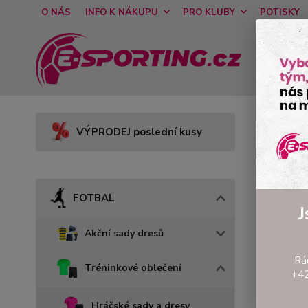
O NÁS
INFO K NÁKUPU
PRO KLUBY
POTISKY
Úvod
VÝPRODEJ poslední kusy
Dáms
FOTBAL
J
Akční sady dresů
Rá
Tréninkové oblečení
+42
Hráčské sady a dresy