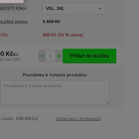
LIKOSTI JOMA
a před slevou
1 150 Kč
tříte
400 Kč (
35
% sleva)
0 Kč
/
ks
Přidat do košíku
 Kč
bez DPH
Poznámka k tomuto produktu
roduktu:
158 001/12
Hlídat cenu / dostupnost