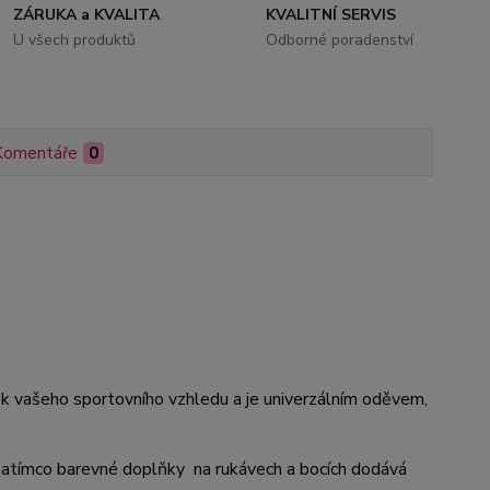
ZÁRUKA a KVALITA
KVALITNÍ SERVIS
U všech produktů
Odborné poradenství
Komentáře
0
ěk vašeho sportovního vzhledu a je univerzálním oděvem,
, zatímco barevné doplňky na rukávech a bocích dodává