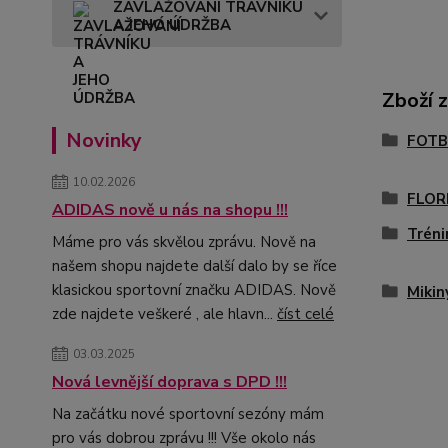
ZAVLAŽOVÁNÍ TRÁVNÍKU
A JEHO ÚDRŽBA
Zboží 
Novinky
FOTB
10.02.2026
FLOR
ADIDAS nově u nás na shopu !!!
Tréni
Máme pro vás skvělou zprávu. Nově na
našem shopu najdete další dalo by se říce
klasickou sportovní značku ADIDAS. Nově
Mikin
zde najdete veškeré , ale hlavn...
číst celé
03.03.2025
Nová levnější doprava s DPD !!!
Na začátku nové sportovní sezóny mám
pro vás dobrou zprávu !!! Vše okolo nás