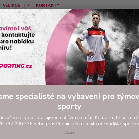
VELIKOSTI
KONTAKTY
Nevíte
Hledat
tel:
Ponděl
FOTBAL
Tréninkové oblečení
Mikiny a tepláky
Dámská mikina J
ká mikina JOMA LIDER
Dámská
2025 !
sme specialisté na vybavení pro týmo
pro ka
sporty
vzhled
kteréh
di vašemu týmu zpracujeme nabídku na míru! Kontaktujte nás na čí
0 737 200 336 nebo prostřednictvím e-mailu obchod@e-sporting
Zavřít
Dos