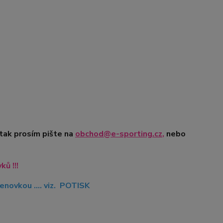
 tak prosím pište na
obchod@e-sporting.cz
,
nebo
ů !!!
novkou .... viz. POTISK