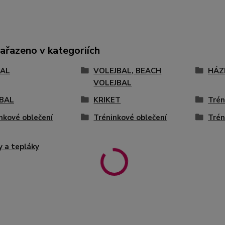
zařazeno v kategoriích
AL
VOLEJBAL, BEACH
HÁZ
VOLEJBAL
BAL
KRIKET
Trén
nkové oblečení
Tréninkové oblečení
Trén
y a tepláky