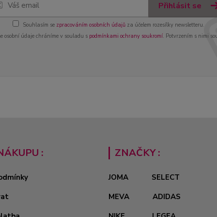
Přihlásit se
Souhlasím se
zpracováním osobních údajů
za účelem rozesílky newsletteru.
e osobní údaje chráníme v souladu s
podmínkami ochrany soukromí
. Potvrzením s nimi so
NÁKUPU :
ZNAČKY :
odmínky
JOMA
SELECT
vat
MEVA
ADIDAS
platba
NIKE
LEGEA