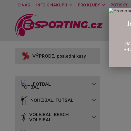
O NÁS
INFO K NÁKUPU
PRO KLUBY
POTISKY
J
Rá
+42
Úvod
VÝPRODEJ poslední kusy
FOTBAL
NOHEJBAL, FUTSAL
VOLEJBAL, BEACH
VOLEJBAL