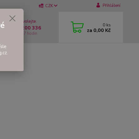
Přihlášení
CZK
 si rady? Zavolejte.
vé
0
ks
 +420 737 200 336
za
0,00 Kč
í-Pátek: 8 - 17 hodin
sle
.cz.