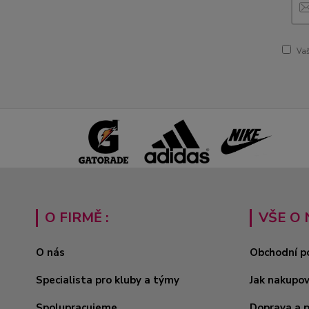
Vaš
O FIRMĚ :
VŠE O 
O nás
Obchodní p
Specialista pro kluby a týmy
Jak nakupo
Spolupracujeme
Doprava a 