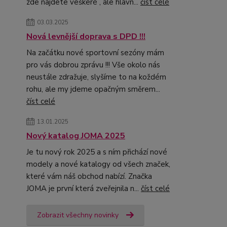
zde najdete veškeré , ale hlavn...
číst celé
03.03.2025
Nová levnější doprava s DPD !!!
Na začátku nové sportovní sezóny mám
pro vás dobrou zprávu !!! Vše okolo nás
neustále zdražuje, slyšíme to na koždém
rohu, ale my jdeme opačným směrem...
číst celé
13.01.2025
Nový katalog JOMA 2025
Je tu nový rok 2025 a s ním přichází nové
modely a nové katalogy od všech značek,
které vám náš obchod nabízí. Značka
JOMA je první která zveřejnila n...
číst celé
Zobrazit všechny novinky