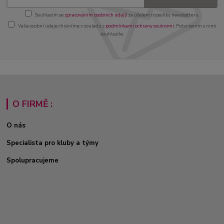
Souhlasím se
zpracováním osobních údajů
za účelem rozesílky newsletteru.
Vaše osobní údaje chráníme v souladu s
podmínkami ochrany soukromí
. Potvrzením s nimi
souhlasíte.
O FIRMĚ :
O nás
Specialista pro kluby a týmy
Spolupracujeme