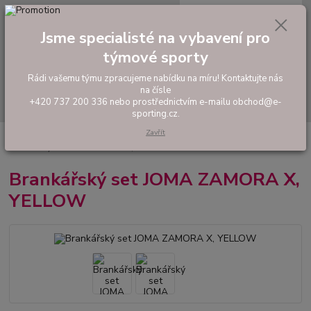
0
ks
tel: +420 737 200 336
CZK
za
0,00 Kč
Pondělí-Pátek: 8 - 17 hodin
Jsme specialisté na vybavení pro
týmové sporty
Menu
Rádi vašemu týmu zpracujeme nabídku na míru! Kontaktujte nás
na čísle
Hledat
+420 737 200 336 nebo prostřednictvím e-mailu obchod@e-
sporting.cz.
Zavřít
Úvod
FOTBAL
Fotbaloví brankáři
Brankařské komplety a dresy
Brankářský set JOMA ZAMORA X, YELLOW
Brankářský set JOMA ZAMORA X,
YELLOW