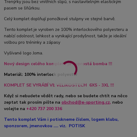
Trenýrky jsou bez vnitřních slipů, s nastavitelným elastickým
pasem se šňůrkou.
Celý komplet doplňují ponožkové stulpny ve stejné barvě.
Tento komplet je vyroben ze 100% interlockového polyesteru a
nabízí odolnost, lehkost a vynikající prodyšnost, takže je ideální
volbou pro tréninky a zápasy
Vyšívané logo Joma.
Nový design celého kompletu je naprostá bomba !!!
Materiál: 100% interlock polyester
KOMPLET SE VYRÁBÍ VE VELIKOSTECH 6XS - 3XL !!!
Když si nebudete vědět rady, nebo se budete chtít na něco
zeptat tak prosím pište na
obchod@e-sporting.cz
,
nebo
volejte na
+420
737 200 336
Tento komplet Vám i potiskneme číslem, logem klubu,
sponzorem, jmenovkou .... viz. POTISK