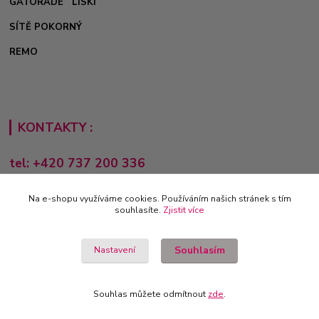
GATORADE
LISKI
SÍTĚ POKORNÝ
REMO
KONTAKTY :
tel: +420 737 200 336
Pondělí-Pátek: 8 - 17 hodin
Na e-shopu využíváme cookies. Používáním našich stránek s tím
obchod@e-sporting.cz
souhlasíte.
Zjistit více
Souhlasím
Nastavení
Souhlas můžete odmítnout
zde
.
Vytvořeno na
Eshop-rychle.cz