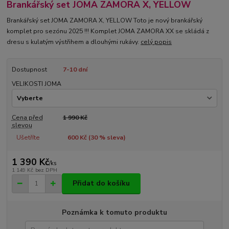
Brankářský set JOMA ZAMORA X, YELLOW
Brankářský set JOMA ZAMORA X, YELLOW Toto je nový brankářský
komplet pro sezónu 2025 !!! Komplet JOMA ZAMORA XX se skládá z
dresu s kulatým výstřihem a dlouhými rukávy.
celý popis
Dostupnost
7-10 dní
VELIKOSTI JOMA
Cena před
1 990 Kč
slevou
Ušetříte
600 Kč (
30
% sleva)
1 390 Kč
/
ks
1 149 Kč
bez DPH
Přidat do košíku
Poznámka k tomuto produktu