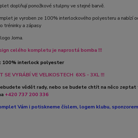
let doplňují ponožkové stulpny ve stejné barvě.
plet je vyroben ze 100% interlockového polyesteru a nabízí odol
o tréninky a zápasy
 logo Joma.
ign celého kompletu je naprostá bomba !!!
: 100% interlock polyester
 SE VYRÁBÍ VE VELIKOSTECH 6XS - 3XL !!!
nebudete vědět rady, nebo se budete chtít na něco zeptat
na
+420
737 200 336
mplet Vám i potiskneme číslem, logem klubu, sponzorem, 