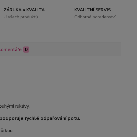
ZÁRUKA a KVALITA
KVALITNÍ SERVIS
U všech produktů
Odborné poradenství
Komentáře
0
uhými rukávy.
odporuje rychlé odpařování potu.
ňůrkou.