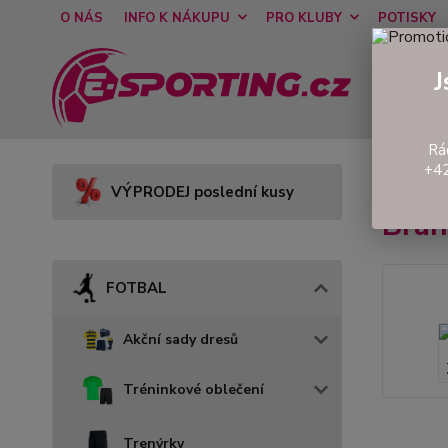
O NÁS
INFO K NÁKUPU
PRO KLUBY
POTISKY
J
Rá
+42
Úvod
VÝPRODEJ poslední kusy
Bran
FOTBAL
Akční sady dresů
Tréninkové oblečení
Trenýrky