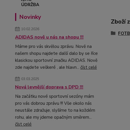
Novinky
Zboží 
10.02.2026
FOTB
ADIDAS nově u nás na shopu !!!
Máme pro vás skvělou zprávu. Nově na
našem shopu najdete další dalo by se říce
klasickou sportovní značku ADIDAS. Nově
zde najdete veškeré , ale hlavn...
číst celé
03.03.2025
Nová levnější doprava s DPD !!!
Na začátku nové sportovní sezóny mám
pro vás dobrou zprávu !!! Vše okolo nás
neustále zdražuje, slyšíme to na koždém
rohu, ale my jdeme opačným směrem...
číst celé