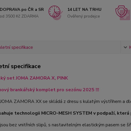
DOPRAVA po ČR a SR
14 LET NA TRHU
od 3500 Kč ZDARMA
Ověřený prodejce
etní specifikace
tní specifikace
ský set JOMA ZAMORA X, PINK
nový brankářský komplet pro sezónu 2025 !!!
JOMA ZAMORA XX se skládá z dresu s kulatým výstřihem a dlo
sahuje technologii MICRO-MESH SYSTEM v podpaží, která p
jsou bez vnitřních slipů, s nastavitelným elastickým pasem se š