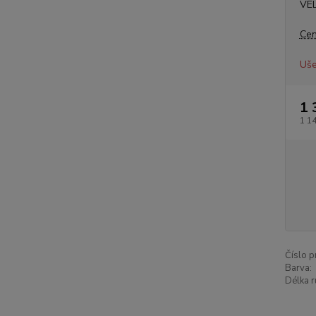
VE
Cen
Uše
1 
1 1
Číslo p
Barva:
Délka r