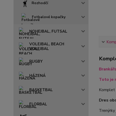
Rozhodčí
Fotbalové kopačky
NOHEJBAL, FUTSAL
Kompl
VOLEJBAL, BEACH
VOLEJBAL
Komple
RUGBY
Brankář
HÁZENÁ
Toto je 
Komplet 
BASKETBAL
Dres ob
FLORBAL
Trenýrky 