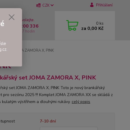
Přihlášení
CZK
 si rady? Zavolejte.
vé
0
ks
 +420 737 200 336
za
0,00 Kč
í-Pátek: 8 - 17 hodin
sle
.cz.
řský set JOMA ZAMORA X, PINK
INK
nkářský set JOMA ZAMORA X, PINK
řský set JOMA ZAMORA X, PINK Toto je nový brankářský
t pro sezónu 2025 !!! Komplet JOMA ZAMORA XX se skládá z
s kulatým výstřihem a dlouhými rukávy.
celý popis
tupnost
7-10 dní