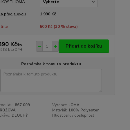
LIKOSTI JOMA
a před slevou
1 990 Kč
tříte
600 Kč (
30
% sleva)
390 Kč
/
ks
Přidat do košíku
49 Kč
bez DPH
Poznámka k tomuto produktu
roduktu:
867 009
Výrobce:
JOMA
RŮŽOVÁ
Materiál:
100% Polyester
ukávu:
DLOUHÝ
Hlídat cenu / dostupnost