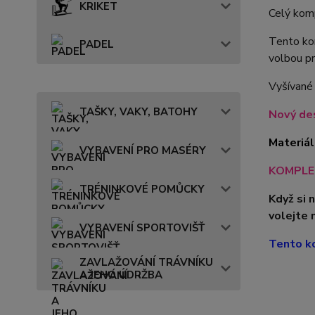
KRIKET
Celý komp
Tento kom
PADEL
volbou pr
Vyšívané
TAŠKY, VAKY, BATOHY
Nový des
Materiál
VYBAVENÍ PRO MASÉRY
KOMPLET
TRÉNINKOVÉ POMŮCKY
Když si 
volejte 
VYBAVENÍ SPORTOVIŠŤ
Tento ko
ZAVLAŽOVÁNÍ TRÁVNÍKU
A JEHO ÚDRŽBA