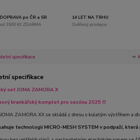
DOPRAVA po ČR a SR
14 LET NA TRHU
od 3500 Kč ZDARMA
Ověřený prodejce
etní specifikace
tní specifikace
ský set JOMA ZAMORA X
nový brankářský komplet pro sezónu 2025 !!!
JOMA ZAMORA XX se skládá z dresu s kulatým výstřihem a dlo
sahuje technologii MICRO-MESH SYSTEM v podpaží, která p
jsou bez vnitřních slipů, s nastavitelným elastickým pasem se š