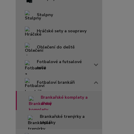
Stulpny
Hráčské sety a soupravy
Oblečení do deště
Fotbalové a futsalové
míče
Fotbaloví brankáři
Brankařské komplety a
dresy
Brankařské trenýrky a
tepláky