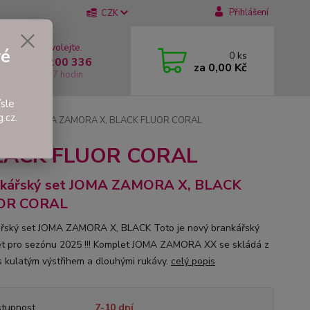
Přihlášení
CZK
 si rady? Zavolejte.
vé
0
ks
 +420 737 200 336
za
0,00 Kč
í-Pátek: 8 - 17 hodin
sle
.cz.
řský set JOMA ZAMORA X, BLACK FLUOR CORAL
BLACK FLUOR CORAL
nkářský set JOMA ZAMORA X, BLACK
OR CORAL
řský set JOMA ZAMORA X, BLACK Toto je nový brankářský
t pro sezónu 2025 !!! Komplet JOMA ZAMORA XX se skládá z
s kulatým výstřihem a dlouhými rukávy.
celý popis
tupnost
7-10 dní