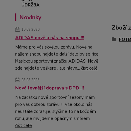
Novinky
Zboží 
10.02.2026
ADIDAS nově u nás na shopu !!!
FOTB
Máme pro vás skvělou zprávu. Nově na
našem shopu najdete další dalo by se říce
klasickou sportovní značku ADIDAS. Nově
zde najdete veškeré , ale hlavn...
číst celé
03.03.2025
Nová levnější doprava s DPD !!!
Na začátku nové sportovní sezóny mám
pro vás dobrou zprávu !!! Vše okolo nás
neustále zdražuje, slyšíme to na koždém
rohu, ale my jdeme opačným směrem...
číst celé