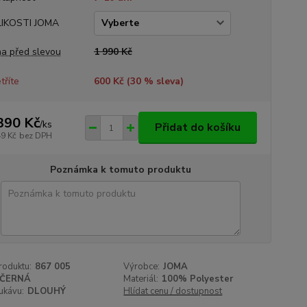
LIKOSTI JOMA
a před slevou
1 990 Kč
tříte
600 Kč (
30
% sleva)
390 Kč
/
ks
Přidat do košíku
49 Kč
bez DPH
Poznámka k tomuto produktu
roduktu:
867 005
Výrobce:
JOMA
ČERNÁ
Materiál:
100% Polyester
ukávu:
DLOUHÝ
Hlídat cenu / dostupnost