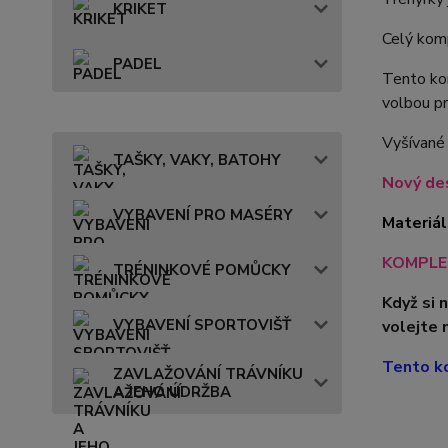
KRIKET
Celý komp
PADEL
Tento kom
volbou pr
Vyšívané
TAŠKY, VAKY, BATOHY
Nový des
VYBAVENÍ PRO MASÉRY
Materiál
KOMPLET
TRÉNINKOVÉ POMŮCKY
Když si 
VYBAVENÍ SPORTOVIŠŤ
volejte 
Tento ko
ZAVLAŽOVÁNÍ TRÁVNÍKU
A JEHO ÚDRŽBA