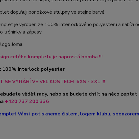
let doplňují ponožkové stulpny ve stejné barvě.
plet je vyroben ze 100% interlockového polyesteru a nabízí odol
o tréninky a zápasy
 logo Joma.
ign celého kompletu je naprostá bomba !!!
: 100% interlock polyester
 SE VYRÁBÍ VE VELIKOSTECH 6XS - 3XL !!!
nebudete vědět rady, nebo se budete chtít na něco zeptat
na
+420
737 200 336
mplet Vám i potiskneme číslem, logem klubu, sponzorem, 