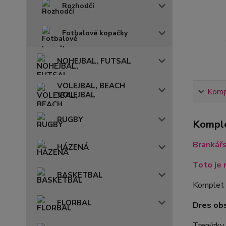
Rozhodčí
Fotbalové kopačky
NOHEJBAL, FUTSAL
VOLEJBAL, BEACH
Kompl
VOLEJBAL
RUGBY
Komple
Brankář
HÁZENÁ
Toto je 
BASKETBAL
Komplet 
FLORBAL
Dres ob
Trenýrky 