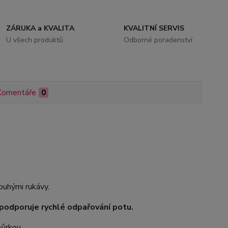
ZÁRUKA a KVALITA
KVALITNÍ SERVIS
U všech produktů
Odborné poradenství
Komentáře
0
uhými rukávy.
odporuje rychlé odpařování potu.
ňůrkou.