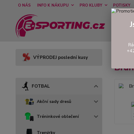
O NÁS
INFO K NÁKUPU
PRO KLUBY
POTISKY
J
Rá
+42
Úvod
VÝPRODEJ poslední kusy
Bra
FOTBAL
Akční sady dresů
Tréninkové oblečení
Trenýrky