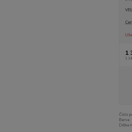
VE
Cen
Uše
1 
1 1
Číslo p
Barva:
Délka r