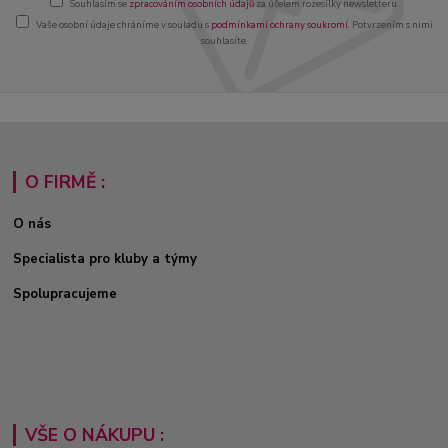
Souhlasím se
zpracováním osobních údajů
za účelem rozesílky newsletteru.
Vaše osobní údaje chráníme v souladu s
podmínkami ochrany soukromí
. Potvrzením s nimi
souhlasíte.
O FIRMĚ :
O nás
Specialista pro kluby a týmy
Spolupracujeme
VŠE O NÁKUPU :