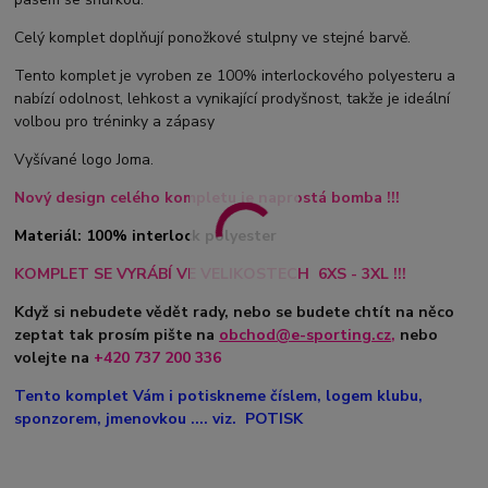
Celý komplet doplňují ponožkové stulpny ve stejné barvě.
Tento komplet je vyroben ze 100% interlockového polyesteru a
nabízí odolnost, lehkost a vynikající prodyšnost, takže je ideální
volbou pro tréninky a zápasy
Vyšívané logo Joma.
Nový design celého kompletu je naprostá bomba !!!
Materiál: 100% interlock polyester
KOMPLET SE VYRÁBÍ VE VELIKOSTECH 6XS - 3XL !!!
Když si nebudete vědět rady, nebo se budete chtít na něco
zeptat tak prosím pište na
obchod@e-sporting.cz
,
nebo
volejte na
+420
737 200 336
Tento komplet Vám i potiskneme číslem, logem klubu,
sponzorem, jmenovkou .... viz. POTISK