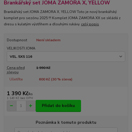
Brankářský set JOMA ZAMORA X, YELLOW
Brankářský set JOMA ZAMORA X, YELLOW Toto je nový brankářský
komplet pro sezónu 2025 !!! Komplet JOMA ZAMORA XX se skládá z
dresu s kulatým výstřihem a dlouhými rukávy.
celý popis
Dostupnost
Není skladem
VELIKOSTI JOMA
Cena před
1 990 Kč
slevou
Ušetříte
600 Kč (
30
% sleva)
1 390 Kč
/
ks
1 149 Kč
bez DPH
Přidat do košíku
Poznámka k tomuto produktu