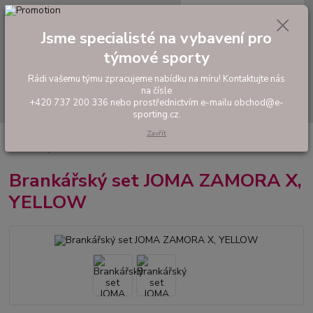
0
ks
tel: +420 737 200 336
CZK
za
0,00 Kč
Pondělí-Pátek: 8 - 17 hodin
Jsme specialisté na vybavení pro
týmové sporty
Menu
Rádi vašemu týmu zpracujeme nabídku na míru! Kontaktujte nás
na čísle
Hledat
+420 737 200 336 nebo prostřednictvím e-mailu obchod@e-
sporting.cz.
Zavřít
Úvod
FOTBAL
Fotbaloví brankáři
Brankařské komplety a dresy
Brankářský set JOMA ZAMORA X, YELLOW
Brankářský set JOMA ZAMORA X,
YELLOW