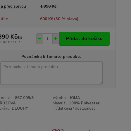
a před slevou
1 990 Kč
tříte
600 Kč (
30
% sleva)
390 Kč
/
ks
Přidat do košíku
49 Kč
bez DPH
Poznámka k tomuto produktu
roduktu:
867 009/8
Výrobce:
JOMA
RŮŽOVÁ
Materiál:
100% Polyester
ukávu:
DLOUHÝ
Hlídat cenu / dostupnost