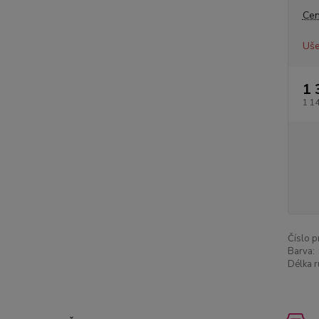
Cen
Uše
1 
1 1
Číslo p
Barva:
Délka r