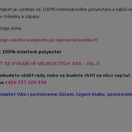
plet je vyroben ze 100% interlockového polyesteru a nabízí odol
o tréninky a zápasy
 logo Joma.
ign celého kompletu je naprostá bomba !!!
: 100% interlock polyester
 SE VYRÁBÍ VE VELIKOSTECH 6XS - 3XL !!!
nebudete vědět rady, nebo se budete chtít na něco zeptat
na
+420
737 200 336
mplet Vám i potiskneme číslem, logem klubu, sponzorem, 