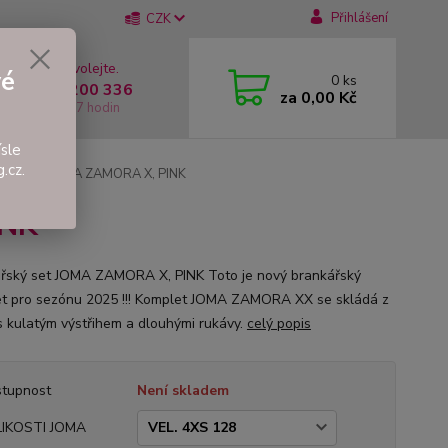
Přihlášení
CZK
 si rady? Zavolejte.
vé
0
ks
 +420 737 200 336
za
0,00 Kč
í-Pátek: 8 - 17 hodin
sle
.cz.
řský set JOMA ZAMORA X, PINK
INK
řský set JOMA ZAMORA X, PINK Toto je nový brankářský
t pro sezónu 2025 !!! Komplet JOMA ZAMORA XX se skládá z
s kulatým výstřihem a dlouhými rukávy.
celý popis
tupnost
Není skladem
LIKOSTI JOMA