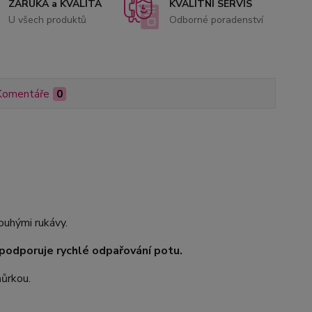
ZÁRUKA a KVALITA
KVALITNÍ SERVIS
U všech produktů
Odborné poradenství
Komentáře
0
uhými rukávy.
odporuje rychlé odpařování potu.
ňůrkou.