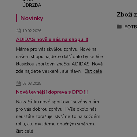
Zboží 
Novinky
FOTB
10.02.2026
ADIDAS nově u nás na shopu !!!
Máme pro vás skvělou zprávu. Nově na
našem shopu najdete další dalo by se říce
klasickou sportovní značku ADIDAS. Nově
zde najdete veškeré , ale hlavn...
číst celé
03.03.2025
Nová levnější doprava s DPD !!!
Na začátku nové sportovní sezóny mám
pro vás dobrou zprávu !!! Vše okolo nás
neustále zdražuje, slyšíme to na koždém
rohu, ale my jdeme opačným směrem...
číst celé