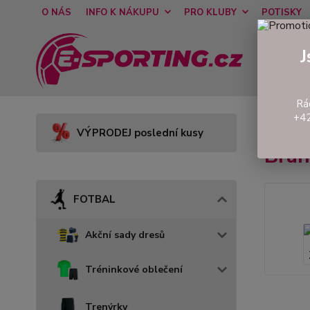
O NÁS
INFO K NÁKUPU
PRO KLUBY
POTISKY
J
Rá
+42
Úvod
VÝPRODEJ poslední kusy
Bran
FOTBAL
Akční sady dresů
Tréninkové oblečení
Trenýrky