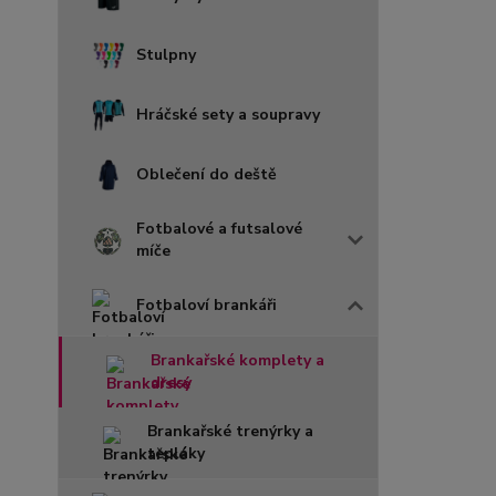
Stulpny
Hráčské sety a soupravy
Oblečení do deště
Fotbalové a futsalové
míče
Fotbaloví brankáři
Brankařské komplety a
dresy
Brankařské trenýrky a
tepláky