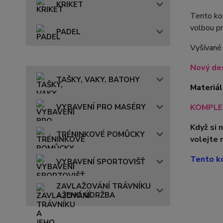
KRIKET
Tento kom
volbou pr
PADEL
Vyšívané
Nový des
TAŠKY, VAKY, BATOHY
Materiál
KOMPLET
VYBAVENÍ PRO MASÉRY
Když si 
TRÉNINKOVÉ POMŮCKY
volejte 
Tento ko
VYBAVENÍ SPORTOVIŠŤ
ZAVLAŽOVÁNÍ TRÁVNÍKU
A JEHO ÚDRŽBA