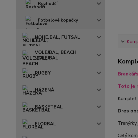
Rozhodčí
Fotbalové kopačky
NOHEJBAL, FUTSAL
Kompl
VOLEJBAL, BEACH
VOLEJBAL
Komple
RUGBY
Brankář
Toto je 
HÁZENÁ
Komplet 
BASKETBAL
Dres ob
Trenýrky 
FLORBAL
Celý komp