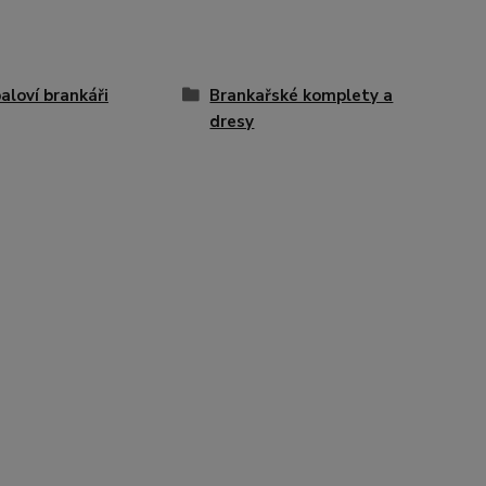
aloví brankáři
Brankařské komplety a
dresy