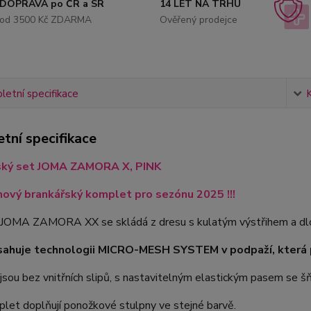
DOPRAVA po ČR a SR
14 LET NA TRHU
od 3500 Kč ZDARMA
Ověřený prodejce
etní specifikace
tní specifikace
ský set JOMA ZAMORA X, PINK
nový brankářský komplet pro sezónu 2025 !!!
JOMA ZAMORA XX se skládá z dresu s kulatým výstřihem a dlo
sahuje technologii MICRO-MESH SYSTEM v podpaží, která p
jsou bez vnitřních slipů, s nastavitelným elastickým pasem se š
let doplňují ponožkové stulpny ve stejné barvě.