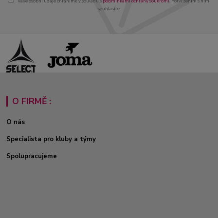
Vaše osobní údaje chráníme v souladu s
podmínkami ochrany soukromí
. Potvrzením s nimi
souhlasíte.
O FIRMĚ :
O nás
Specialista pro kluby a týmy
Spolupracujeme