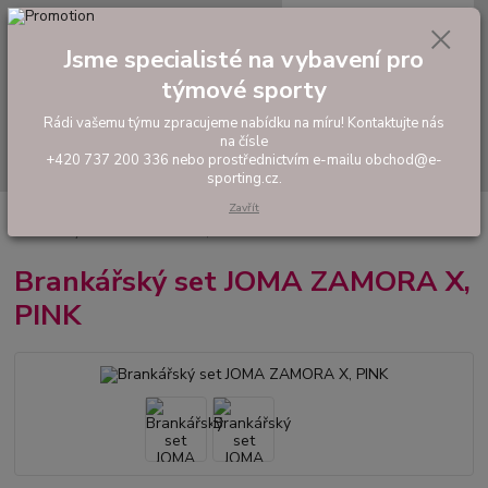
0
ks
tel: +420 737 200 336
CZK
za
0,00 Kč
Pondělí-Pátek: 8 - 17 hodin
Jsme specialisté na vybavení pro
týmové sporty
Menu
Rádi vašemu týmu zpracujeme nabídku na míru! Kontaktujte nás
na čísle
Hledat
+420 737 200 336 nebo prostřednictvím e-mailu obchod@e-
sporting.cz.
Zavřít
Úvod
FOTBAL
Fotbaloví brankáři
Brankařské komplety a dresy
Brankářský set JOMA ZAMORA X, PINK
Brankářský set JOMA ZAMORA X,
PINK