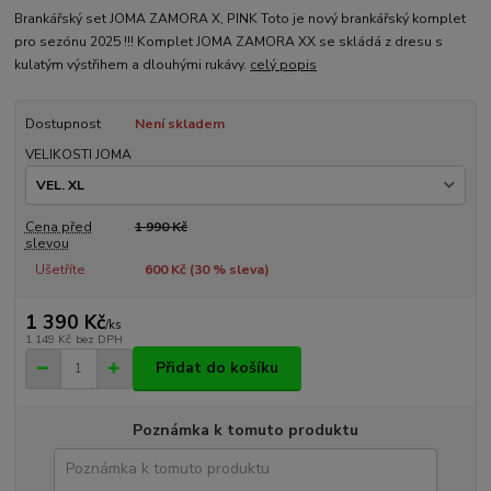
Brankářský set JOMA ZAMORA X, PINK Toto je nový brankářský komplet
pro sezónu 2025 !!! Komplet JOMA ZAMORA XX se skládá z dresu s
kulatým výstřihem a dlouhými rukávy.
celý popis
Dostupnost
Není skladem
VELIKOSTI JOMA
Cena před
1 990 Kč
slevou
Ušetříte
600 Kč (
30
% sleva)
1 390 Kč
/
ks
1 149 Kč
bez DPH
Přidat do košíku
Poznámka k tomuto produktu