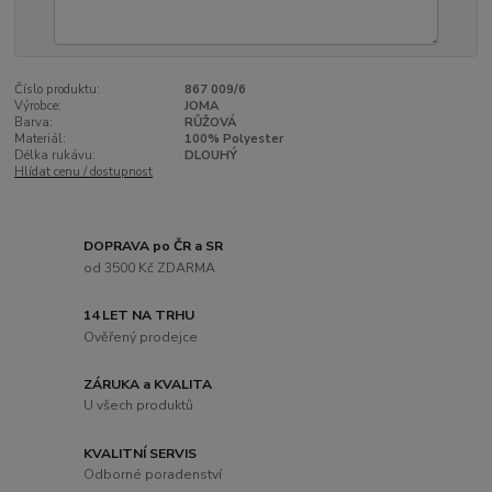
Číslo produktu:
867 009/6
Výrobce:
JOMA
Barva:
RŮŽOVÁ
Materiál:
100% Polyester
Délka rukávu:
DLOUHÝ
Hlídat cenu / dostupnost
DOPRAVA po ČR a SR
od 3500 Kč ZDARMA
14 LET NA TRHU
Ověřený prodejce
ZÁRUKA a KVALITA
U všech produktů
KVALITNÍ SERVIS
Odborné poradenství