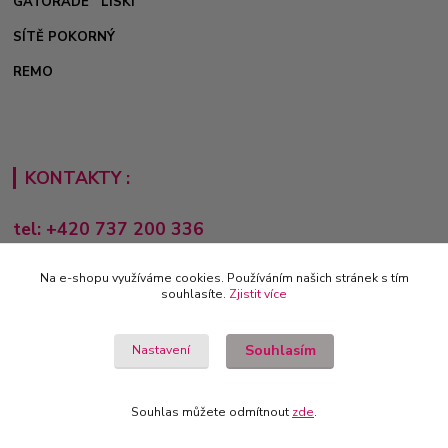
GATORADE
LISKI
SÍTĚ POKORNÝ
REMO
KONTAKTY :
tel: +420 737 200 336
Pondělí-Pátek: 8 - 17 hodin
Na e-shopu využíváme cookies. Používáním našich stránek s tím
obchod@e-sporting.cz
souhlasíte.
Zjistit více
Souhlasím
Nastavení
Souhlas můžete odmítnout
zde
.
Vytvořeno na
Eshop-rychle.cz