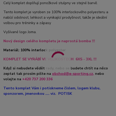
Celý komplet doplňují ponožkové stulpny ve stejné barvě.
Tento komplet je vyroben ze 100% interlockového polyesteru a
nabízí odolnost, lehkost a vynikající prodyšnost, takže je ideální
volbou pro tréninky a zápasy
Vyšívané logo Joma.
Nový design celého kompletu je naprostá bomba !!!
Materiál: 100% interlock polyester
KOMPLET SE VYRÁBÍ VE VELIKOSTECH 6XS - 3XL !!!
Když si nebudete vědět rady, nebo se budete chtít na něco
zeptat tak prosím pište na
obchod@e-sporting.cz
,
nebo
volejte na
+420
737 200 336
Tento komplet Vám i potiskneme číslem, logem klubu,
sponzorem, jmenovkou .... viz. POTISK