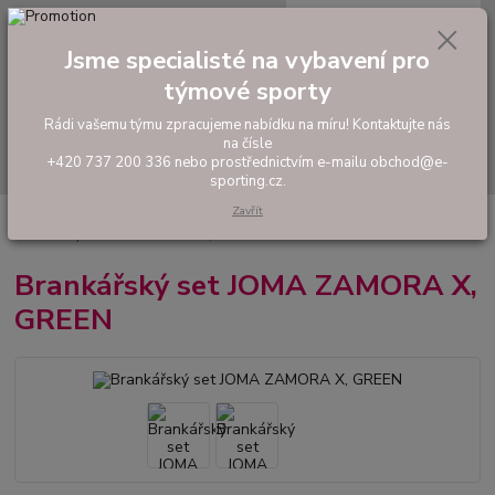
0
ks
tel: +420 737 200 336
CZK
za
0,00 Kč
Pondělí-Pátek: 8 - 17 hodin
Jsme specialisté na vybavení pro
týmové sporty
Menu
Rádi vašemu týmu zpracujeme nabídku na míru! Kontaktujte nás
na čísle
Hledat
+420 737 200 336 nebo prostřednictvím e-mailu obchod@e-
sporting.cz.
Zavřít
Úvod
FOTBAL
Fotbaloví brankáři
Brankařské komplety a dresy
Brankářský set JOMA ZAMORA X, GREEN
Brankářský set JOMA ZAMORA X,
GREEN