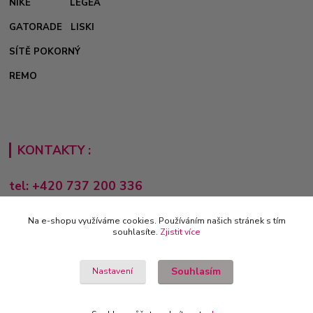
NIKE
LEGEA
GATORADE
LISKI
SÍTĚ POKORNÝ
REMO
KONTAKTY :
tel: +420 737 200 336
Pondělí-Pátek: 8 - 17 hodin
Na e-shopu využíváme cookies. Používáním našich stránek s tím
obchod@e-sporting.cz
souhlasíte.
Zjistit více
Souhlasím
Nastavení