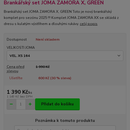
Brankářský set JOMA ZAMORA X, GREEN
Brankářský set JOMA ZAMORA X, GREEN Toto je nový brankářský
komplet pro sezónu 2025 !!! Komplet JOMA ZAMORA XX se skládá z
dresu s kulatým výstřihem a dlouhými rukávy.
celý popis
Dostupnost
Není skladem
VELIKOSTI JOMA
Cena před
1 990 Kč
slevou
Ušetříte
600 Kč (
30
% sleva)
1 390 Kč
/
ks
1 149 Kč
bez DPH
Přidat do košíku
Poznámka k tomuto produktu