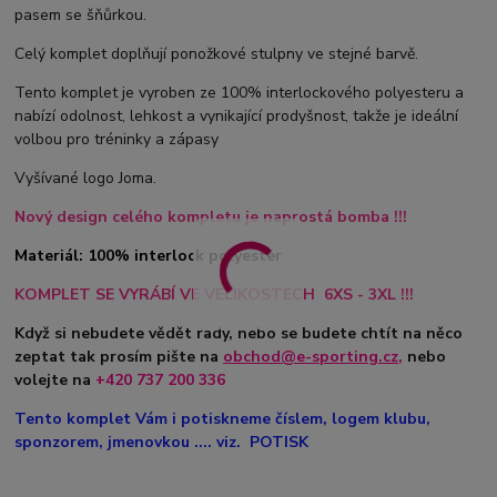
pasem se šňůrkou.
Celý komplet doplňují ponožkové stulpny ve stejné barvě.
Tento komplet je vyroben ze 100% interlockového polyesteru a
nabízí odolnost, lehkost a vynikající prodyšnost, takže je ideální
volbou pro tréninky a zápasy
Vyšívané logo Joma.
Nový design celého kompletu je naprostá bomba !!!
Materiál: 100% interlock polyester
KOMPLET SE VYRÁBÍ VE VELIKOSTECH 6XS - 3XL !!!
Když si nebudete vědět rady, nebo se budete chtít na něco
zeptat tak prosím pište na
obchod@e-sporting.cz
,
nebo
volejte na
+420
737 200 336
Tento komplet Vám i potiskneme číslem, logem klubu,
sponzorem, jmenovkou .... viz. POTISK