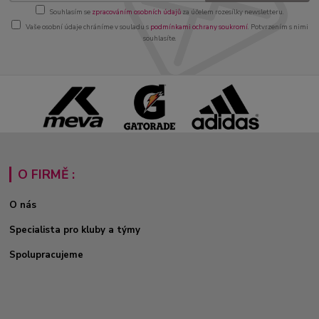
Souhlasím se
zpracováním osobních údajů
za účelem rozesílky newsletteru.
Vaše osobní údaje chráníme v souladu s
podmínkami ochrany soukromí
. Potvrzením s nimi
souhlasíte.
O FIRMĚ :
O nás
Specialista pro kluby a týmy
Spolupracujeme