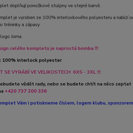
let doplňují ponožkové stulpny ve stejné barvě.
plet je vyroben ze 100% interlockového polyesteru a nabízí odol
o tréninky a zápasy
 logo Joma.
ign celého kompletu je naprostá bomba !!!
: 100% interlock polyester
 SE VYRÁBÍ VE VELIKOSTECH 6XS - 3XL !!!
nebudete vědět rady, nebo se budete chtít na něco zeptat
na
+420
737 200 336
mplet Vám i potiskneme číslem, logem klubu, sponzorem, 