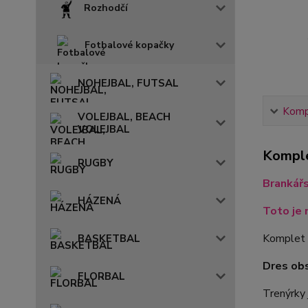
Rozhodčí
Fotbalové kopačky
NOHEJBAL, FUTSAL
Kompl
VOLEJBAL, BEACH
VOLEJBAL
Komple
RUGBY
Brankář
HÁZENÁ
Toto je 
Komplet 
BASKETBAL
Dres ob
FLORBAL
Trenýrky 