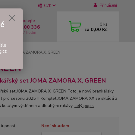
Přihlášení
CZK
 si rady? Zavolejte.
vé
0
ks
 +420 737 200 336
za
0,00 Kč
í-Pátek: 8 - 17 hodin
sle
.cz.
řský set JOMA ZAMORA X, GREEN
GREEN
nkářský set JOMA ZAMORA X, GREEN
řský set JOMA ZAMORA X, GREEN Toto je nový brankářský
t pro sezónu 2025 !!! Komplet JOMA ZAMORA XX se skládá z
s kulatým výstřihem a dlouhými rukávy.
celý popis
tupnost
Není skladem