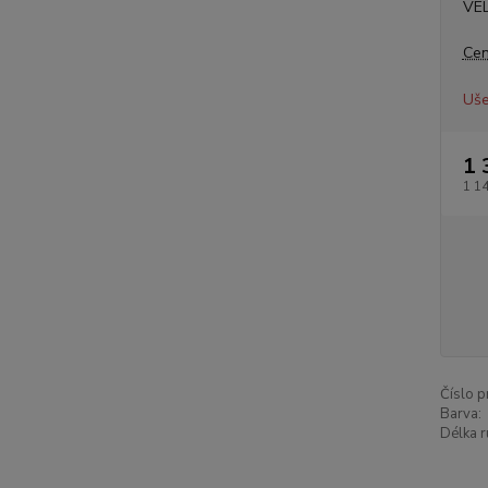
VE
Cen
Uše
1 
1 1
Číslo p
Barva:
Délka r