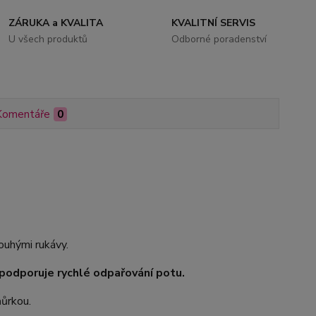
ZÁRUKA a KVALITA
KVALITNÍ SERVIS
U všech produktů
Odborné poradenství
Komentáře
0
uhými rukávy.
odporuje rychlé odpařování potu.
ňůrkou.