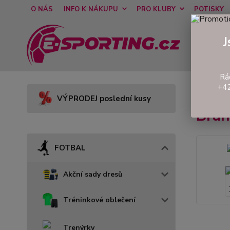
O NÁS
INFO K NÁKUPU
PRO KLUBY
POTISKY
J
Rá
+42
Úvod
VÝPRODEJ poslední kusy
Bra
FOTBAL
Akční sady dresů
Tréninkové oblečení
Trenýrky