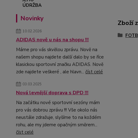
Novinky
Zboží 
10.02.2026
FOTB
ADIDAS nově u nás na shopu !!!
Máme pro vás skvělou zprávu. Nově na
našem shopu najdete další dalo by se říce
klasickou sportovní značku ADIDAS. Nově
zde najdete veškeré , ale hlavn...
číst celé
03.03.2025
Nová levnější doprava s DPD !!!
Na začátku nové sportovní sezóny mám
pro vás dobrou zprávu !!! Vše okolo nás
neustále zdražuje, slyšíme to na koždém
rohu, ale my jdeme opačným směrem...
číst celé