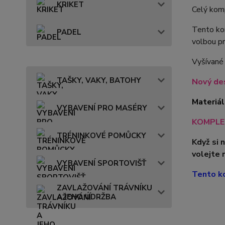
KRIKET
Celý komp
Tento kom
PADEL
volbou pr
Vyšívané
TAŠKY, VAKY, BATOHY
Nový des
Materiál
VYBAVENÍ PRO MASÉRY
KOMPLET
TRÉNINKOVÉ POMŮCKY
Když si 
volejte 
VYBAVENÍ SPORTOVIŠŤ
Tento ko
ZAVLAŽOVÁNÍ TRÁVNÍKU
A JEHO ÚDRŽBA