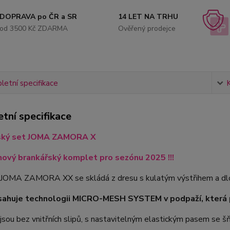
DOPRAVA po ČR a SR
14 LET NA TRHU
od 3500 Kč ZDARMA
Ověřený prodejce
etní specifikace
tní specifikace
ský set JOMA ZAMORA X
nový brankářský komplet pro sezónu 2025 !!!
JOMA ZAMORA XX se skládá z dresu s kulatým výstřihem a dlo
sahuje technologii MICRO-MESH SYSTEM v podpaží, která p
jsou bez vnitřních slipů, s nastavitelným elastickým pasem se š