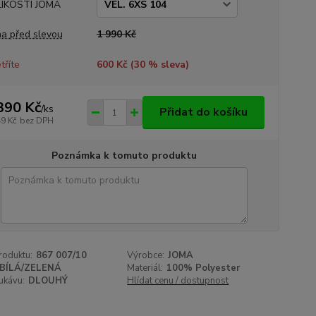
LIKOSTI JOMA
a před slevou
1 990 Kč
tříte
600 Kč (
30
% sleva)
390 Kč
/
ks
Přidat do košíku
49 Kč
bez DPH
Poznámka k tomuto produktu
roduktu:
867 007/10
Výrobce:
JOMA
BÍLÁ/ZELENÁ
Materiál:
100% Polyester
ukávu:
DLOUHÝ
Hlídat cenu / dostupnost