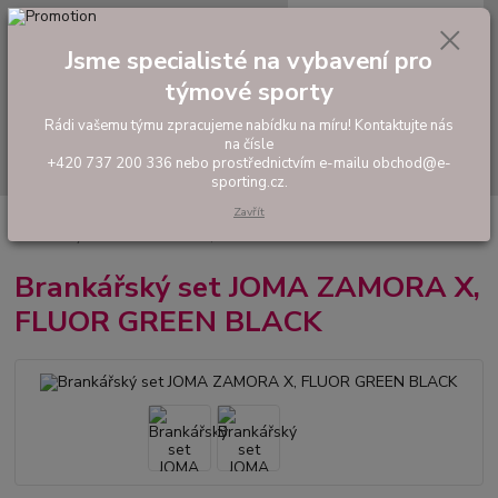
0
ks
tel: +420 737 200 336
CZK
za
0,00 Kč
Pondělí-Pátek: 8 - 17 hodin
Jsme specialisté na vybavení pro
týmové sporty
Menu
Rádi vašemu týmu zpracujeme nabídku na míru! Kontaktujte nás
na čísle
Hledat
+420 737 200 336 nebo prostřednictvím e-mailu obchod@e-
sporting.cz.
Zavřít
Úvod
FOTBAL
Fotbaloví brankáři
Brankařské komplety a dresy
Brankářský set JOMA ZAMORA X, FLUOR GREEN BLACK
Brankářský set JOMA ZAMORA X,
FLUOR GREEN BLACK