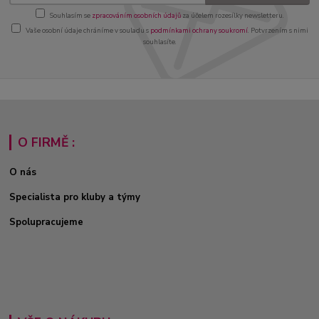
Souhlasím se
zpracováním osobních údajů
za účelem rozesílky newsletteru.
Vaše osobní údaje chráníme v souladu s
podmínkami ochrany soukromí
. Potvrzením s nimi
souhlasíte.
O FIRMĚ :
O nás
Specialista pro kluby a týmy
Spolupracujeme