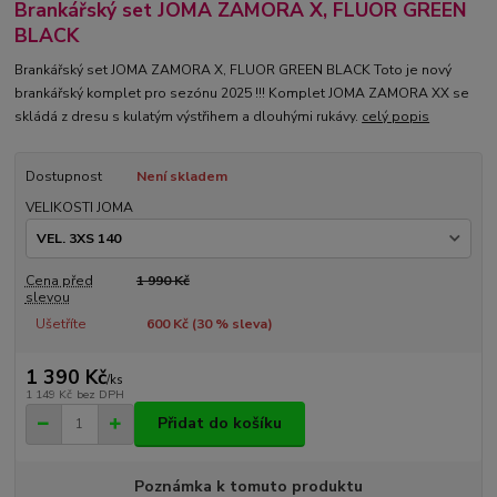
Brankářský set JOMA ZAMORA X, FLUOR GREEN
BLACK
Brankářský set JOMA ZAMORA X, FLUOR GREEN BLACK Toto je nový
brankářský komplet pro sezónu 2025 !!! Komplet JOMA ZAMORA XX se
skládá z dresu s kulatým výstřihem a dlouhými rukávy.
celý popis
Dostupnost
Není skladem
VELIKOSTI JOMA
Cena před
1 990 Kč
slevou
Ušetříte
600 Kč (
30
% sleva)
1 390 Kč
/
ks
1 149 Kč
bez DPH
Přidat do košíku
Poznámka k tomuto produktu