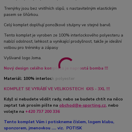
Trenýrky jsou bez vnitřních slipů, s nastavitelným elastickým
pasem se šňůrkou.
Celý komplet doplňují ponožkové stulpny ve stejné barvě.
Tento komplet je vyroben ze 100% interlockového polyesteru a
nabízí odolnost, lehkost a vynikající prodyšnost, takže je ideální
volbou pro tréninky a zápasy
Vyšívané logo Joma.
Nový design celého kompletu je naprostá bomba !!!
Materiál: 100% interlock polyester
KOMPLET SE VYRÁBÍ VE VELIKOSTECH 6XS - 3XL !!!
Když si nebudete vědět rady, nebo se budete chtít na něco
zeptat tak prosím pište na
obchod@e-sporting.cz
,
nebo
volejte na
+420
737 200 336
Tento komplet Vám i potiskneme číslem, logem klubu,
sponzorem, jmenovkou .... viz. POTISK