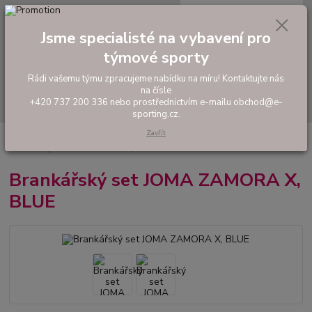
0
ks
tel: +420 737 200 336
CZK
za
0,00 Kč
Pondělí-Pátek: 8 - 17 hodin
Jsme specialisté na vybavení pro
týmové sporty
Menu
Rádi vašemu týmu zpracujeme nabídku na míru! Kontaktujte nás
na čísle
Hledat
+420 737 200 336 nebo prostřednictvím e-mailu obchod@e-
sporting.cz.
Zavřít
Úvod
FOTBAL
Fotbaloví brankáři
Brankařské komplety a dresy
Brankářský set JOMA ZAMORA X, BLUE
Brankářský set JOMA ZAMORA X,
BLUE