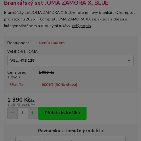
Brankářský set JOMA ZAMORA X, BLUE
Brankářský set JOMA ZAMORA X, BLUE Toto je nový brankářský komplet
pro sezónu 2025 !!! Komplet JOMA ZAMORA XX se skládá z dresu s
kulatým výstřihem a dlouhými rukávy.
celý popis
Dostupnost
Není skladem
VELIKOSTI JOMA
Cena před
1 990 Kč
slevou
Ušetříte
600 Kč (
30
% sleva)
1 390 Kč
/
ks
1 149 Kč
bez DPH
Přidat do košíku
Poznámka k tomuto produktu