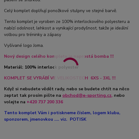
Celý komplet doplňují ponožkové stulpny ve stejné barvě.
Tento komplet je vyroben ze 100% interlockového polyesteru a
nabízí odolnost, lehkost a vynikající prodyšnost, takže je ideální
volbou pro tréninky a zápasy
Vyšívané logo Joma.
Nový design celého kompletu je naprostá bomba !!!
Materiál: 100% interlock polyester
KOMPLET SE VYRÁBÍ VE VELIKOSTECH 6XS - 3XL !!!
Když si nebudete vědět rady, nebo se budete chtít na něco
zeptat tak prosím pište na
obchod@e-sporting.cz
,
nebo
volejte na
+420
737 200 336
Tento komplet Vám i potiskneme číslem, logem klubu,
sponzorem, jmenovkou .... viz. POTISK