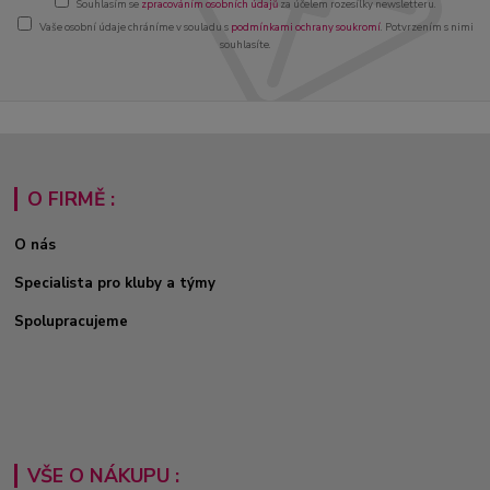
Souhlasím se
zpracováním osobních údajů
za účelem rozesílky newsletteru.
Vaše osobní údaje chráníme v souladu s
podmínkami ochrany soukromí
. Potvrzením s nimi
souhlasíte.
O FIRMĚ :
O nás
Specialista pro kluby a týmy
Spolupracujeme
VŠE O NÁKUPU :