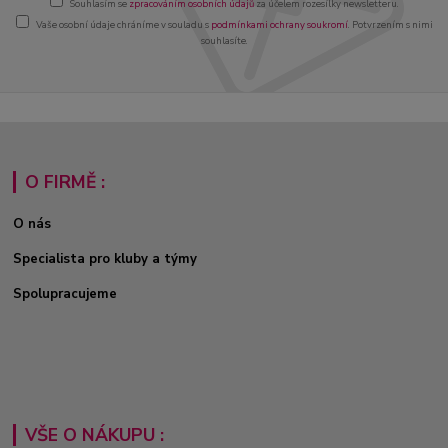
Souhlasím se
zpracováním osobních údajů
za účelem rozesílky newsletteru.
Vaše osobní údaje chráníme v souladu s
podmínkami ochrany soukromí
. Potvrzením s nimi
souhlasíte.
O FIRMĚ :
O nás
Specialista pro kluby a týmy
Spolupracujeme
VŠE O NÁKUPU :