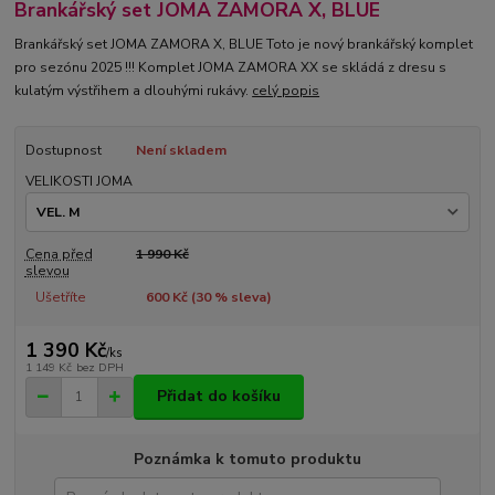
Brankářský set JOMA ZAMORA X, BLUE
Brankářský set JOMA ZAMORA X, BLUE Toto je nový brankářský komplet
pro sezónu 2025 !!! Komplet JOMA ZAMORA XX se skládá z dresu s
kulatým výstřihem a dlouhými rukávy.
celý popis
Dostupnost
Není skladem
VELIKOSTI JOMA
Cena před
1 990 Kč
slevou
Ušetříte
600 Kč (
30
% sleva)
1 390 Kč
/
ks
1 149 Kč
bez DPH
Přidat do košíku
Poznámka k tomuto produktu