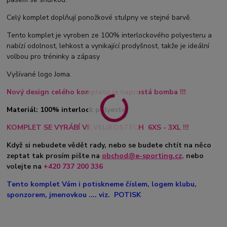
Celý komplet doplňují ponožkové stulpny ve stejné barvě.
Tento komplet je vyroben ze 100% interlockového polyesteru a
nabízí odolnost, lehkost a vynikající prodyšnost, takže je ideální
volbou pro tréninky a zápasy
Vyšívané logo Joma.
Nový design celého kompletu je naprostá bomba !!!
Materiál: 100% interlock polyester
KOMPLET SE VYRÁBÍ VE VELIKOSTECH 6XS - 3XL !!!
Když si nebudete vědět rady, nebo se budete chtít na něco
zeptat tak prosím pište na
obchod@e-sporting.cz
,
nebo
volejte na
+420
737 200 336
Tento komplet Vám i potiskneme číslem, logem klubu,
sponzorem, jmenovkou .... viz. POTISK