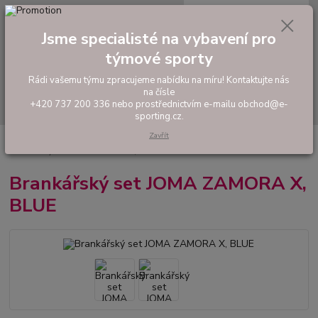
0
ks
tel: +420 737 200 336
CZK
za
0,00 Kč
Pondělí-Pátek: 8 - 17 hodin
Jsme specialisté na vybavení pro
týmové sporty
Menu
Rádi vašemu týmu zpracujeme nabídku na míru! Kontaktujte nás
na čísle
Hledat
+420 737 200 336 nebo prostřednictvím e-mailu obchod@e-
sporting.cz.
Zavřít
Úvod
FOTBAL
Fotbaloví brankáři
Brankařské komplety a dresy
Brankářský set JOMA ZAMORA X, BLUE
Brankářský set JOMA ZAMORA X,
BLUE