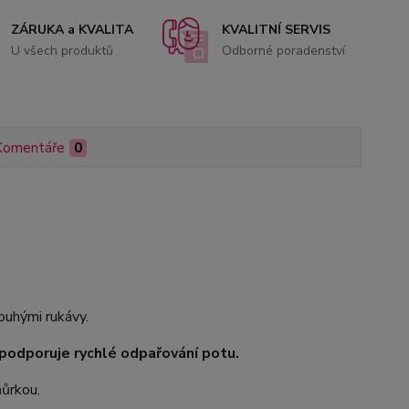
ZÁRUKA a KVALITA
KVALITNÍ SERVIS
U všech produktů
Odborné poradenství
Komentáře
0
uhými rukávy.
odporuje rychlé odpařování potu.
ňůrkou.