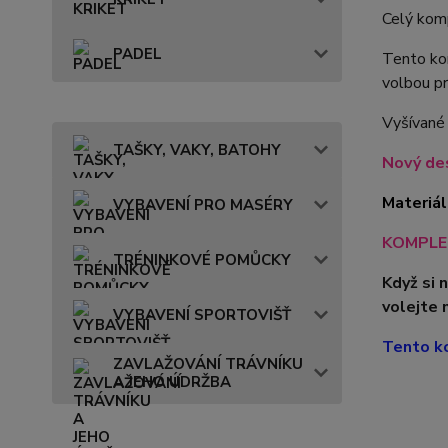
Celý komp
PADEL
Tento kom
volbou pr
Vyšívané
TAŠKY, VAKY, BATOHY
Nový des
Materiál
VYBAVENÍ PRO MASÉRY
KOMPLET
TRÉNINKOVÉ POMŮCKY
Když si 
volejte 
VYBAVENÍ SPORTOVIŠŤ
Tento ko
ZAVLAŽOVÁNÍ TRÁVNÍKU
A JEHO ÚDRŽBA