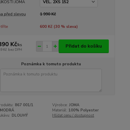
LIKOSTI JOMA
a před slevou
1 990 Kč
tříte
600 Kč (
30
% sleva)
390 Kč
/
ks
Přidat do košíku
49 Kč
bez DPH
Poznámka k tomuto produktu
roduktu:
867 001/1
Výrobce:
JOMA
MODRÁ
Materiál:
100% Polyester
ukávu:
DLOUHÝ
Hlídat cenu / dostupnost