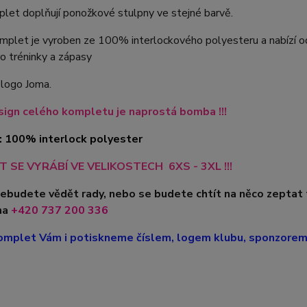
let doplňují ponožkové stulpny ve stejné barvě.
plet je vyroben ze 100% interlockového polyesteru a nabízí odol
o tréninky a zápasy
 logo Joma.
ign celého kompletu je naprostá bomba !!!
: 100% interlock polyester
 SE VYRÁBÍ VE VELIKOSTECH 6XS - 3XL !!!
nebudete vědět rady, nebo se budete chtít na něco zeptat
na
+420
737 200 336
mplet Vám i potiskneme číslem, logem klubu, sponzorem, 