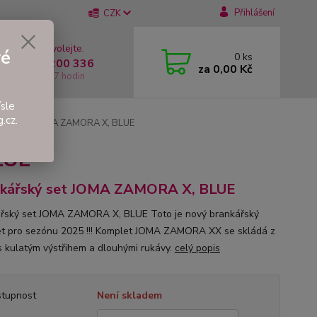
Přihlášení
CZK
 si rady? Zavolejte.
vé
0
ks
 +420 737 200 336
za
0,00 Kč
í-Pátek: 8 - 17 hodin
sle
.cz.
řský set JOMA ZAMORA X, BLUE
LUE
nkářský set JOMA ZAMORA X, BLUE
řský set JOMA ZAMORA X, BLUE Toto je nový brankářský
t pro sezónu 2025 !!! Komplet JOMA ZAMORA XX se skládá z
s kulatým výstřihem a dlouhými rukávy.
celý popis
tupnost
Není skladem