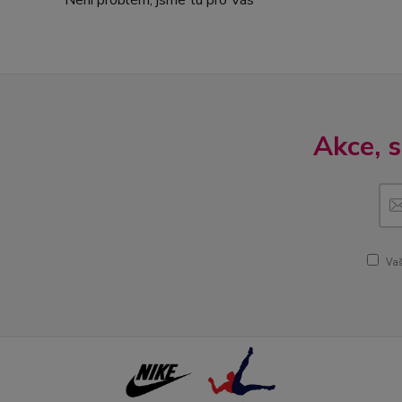
Není problém, jsme tu pro Vás
Akce, 
Vaš