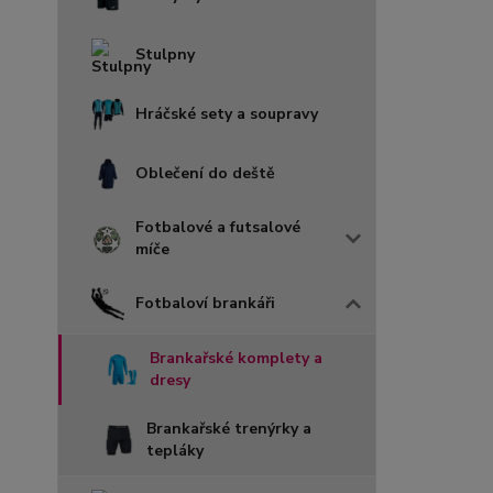
Stulpny
Hráčské sety a soupravy
Oblečení do deště
Fotbalové a futsalové
míče
Fotbaloví brankáři
Brankařské komplety a
dresy
Brankařské trenýrky a
tepláky