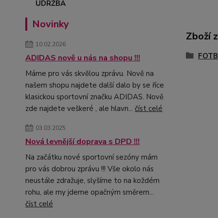
Novinky
Zboží 
10.02.2026
FOTB
ADIDAS nově u nás na shopu !!!
Máme pro vás skvělou zprávu. Nově na
našem shopu najdete další dalo by se říce
klasickou sportovní značku ADIDAS. Nově
zde najdete veškeré , ale hlavn...
číst celé
03.03.2025
Nová levnější doprava s DPD !!!
Na začátku nové sportovní sezóny mám
pro vás dobrou zprávu !!! Vše okolo nás
neustále zdražuje, slyšíme to na koždém
rohu, ale my jdeme opačným směrem...
číst celé