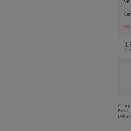
VE
Cen
Uše
1 
1 1
Číslo p
Barva:
Délka r