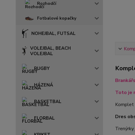
Rozhodčí
Fotbalové kopačky
NOHEJBAL, FUTSAL
VOLEJBAL, BEACH
Kompl
VOLEJBAL
Komple
RUGBY
Brankář
HÁZENÁ
Toto je 
BASKETBAL
Komplet 
Dres ob
FLORBAL
Trenýrky 
KRIKET