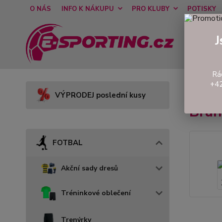
O NÁS
INFO K NÁKUPU
PRO KLUBY
POTISKY
J
Rá
+42
Úvod
VÝPRODEJ poslední kusy
Bran
FOTBAL
Akční sady dresů
Tréninkové oblečení
Trenýrky