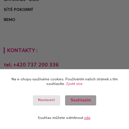
SÍTĚ POKORNÝ
REMO
KONTAKTY :
tel: +420 737 200 336
Pondělí-Pátek: 8 - 17 hodin
Na e-shopu využíváme cookies. Používáním našich stránek s tím
obchod@e-sporting.cz
souhlasíte.
Zjistit více
Souhlasím
Nastavení
Souhlas můžete odmítnout
zde
.
Vytvořeno na
Eshop-rychle.cz