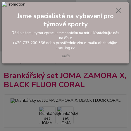
0
ks
tel: +420 737 200 336
CZK
za
0,00 Kč
Pondělí-Pátek: 8 - 17 hodin
Jsme specialisté na vybavení pro
týmové sporty
Menu
Rádi vašemu týmu zpracujeme nabídku na míru! Kontaktujte nás
na čísle
Hledat
+420 737 200 336 nebo prostřednictvím e-mailu obchod@e-
sporting.cz.
Zavřít
Úvod
FOTBAL
Fotbaloví brankáři
Brankařské komplety a dresy
Brankářský set JOMA ZAMORA X, BLACK FLUOR CORAL
Brankářský set JOMA ZAMORA X,
BLACK FLUOR CORAL