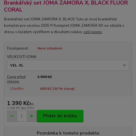
Brankářský set JOMA ZAMORA X, BLACK FLUOR
CORAL
Brankářský set JOMA ZAMORA X, BLACK Toto je nový brankářský
komplet pro sezónu 2025 !!! Komplet JOMA ZAMORA XX se skládá z
dresu s kulatým výstřihem a dlouhými rukávy.
celý popis
Dostupnost
Není skladem
VELIKOSTI JOMA
Cena před
1 990 Kč
slevou
Ušetříte
600 Kč (
30
% sleva)
1 390 Kč
/
ks
1 149 Kč
bez DPH
Přidat do košíku
Poznámka k tomuto produktu