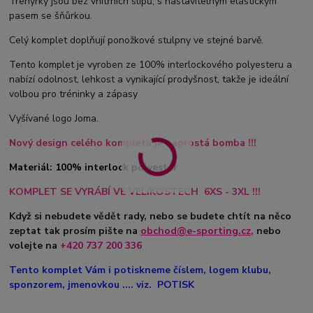
Trenýrky jsou bez vnitřních slipů, s nastavitelným elastickým
pasem se šňůrkou.
Celý komplet doplňují ponožkové stulpny ve stejné barvě.
Tento komplet je vyroben ze 100% interlockového polyesteru a
nabízí odolnost, lehkost a vynikající prodyšnost, takže je ideální
volbou pro tréninky a zápasy
Vyšívané logo Joma.
Nový design celého kompletu je naprostá bomba !!!
Materiál: 100% interlock polyester
KOMPLET SE VYRÁBÍ VE VELIKOSTECH 6XS - 3XL !!!
Když si nebudete vědět rady, nebo se budete chtít na něco
zeptat tak prosím pište na
obchod@e-sporting.cz
,
nebo
volejte na
+420
737 200 336
Tento komplet Vám i potiskneme číslem, logem klubu,
sponzorem, jmenovkou .... viz. POTISK