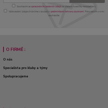
Souhlasím se
zpracováním osobních údajů
za účelem rozesílky newsletteru.
Vaše osobní údaje chráníme v souladu s
podmínkami ochrany soukromí
. Potvrzením s nimi
souhlasíte.
O FIRMĚ :
O nás
Specialista pro kluby a týmy
Spolupracujeme