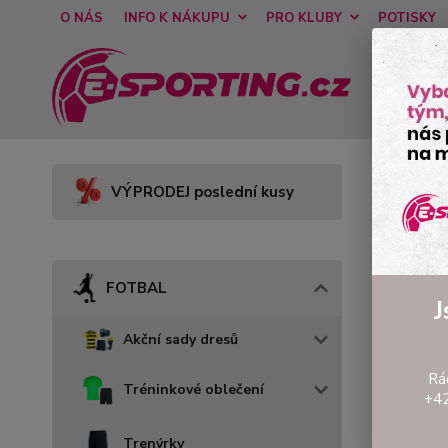
O NÁS
INFO K NÁKUPU
PRO KLUBY
POTISKY
Úvod
VÝPRODEJ poslední kusy
Bra
FOTBAL
J
Akční sady dresů
Rá
Tréninkové oblečení
+42
Trenýrky