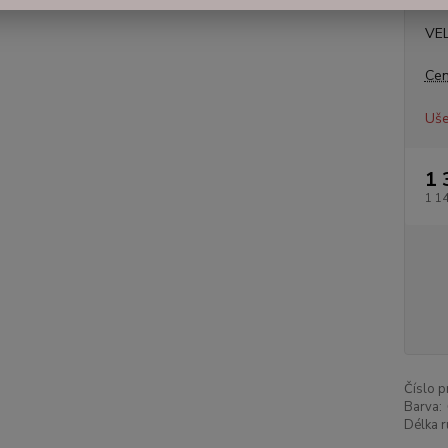
VE
Cen
Uše
1 
1 1
Číslo p
Barva:
Délka r