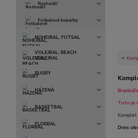
Rozhodčí
Fotbalové kopačky
NOHEJBAL, FUTSAL
VOLEJBAL, BEACH
VOLEJBAL
Kompl
RUGBY
Komple
HÁZENÁ
Brankář
Toto je 
BASKETBAL
Komplet 
FLORBAL
Dres ob