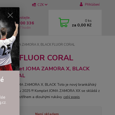
Přihlášení
CZK
 si rady? Zavolejte.
0
ks
 +420 737 200 336
za
0,00 Kč
í-Pátek: 8 - 17 hodin
řský set JOMA ZAMORA X, BLACK FLUOR CORAL
BLACK FLUOR CORAL
nkářský set JOMA ZAMORA X, BLACK
OR CORAL
vé
řský set JOMA ZAMORA X, BLACK Toto je nový brankářský
t pro sezónu 2025 !!! Komplet JOMA ZAMORA XX se skládá z
s kulatým výstřihem a dlouhými rukávy.
celý popis
sle
.cz.
tupnost
Není skladem