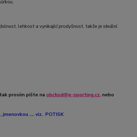
ňůrkou.
nost, lehkost a vynikající prodyšnost, takže je ideální
 tak prosím pište na
obchod@e-sporting.cz
,
nebo
jmenovkou .... viz. POTISK