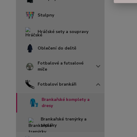
Stulpny
Hráčské sety a soupravy
Oblečení do deště
Fotbalové a futsalové
míče
Fotbaloví brankáři
Brankařské komplety a
dresy
Brankařské trenýrky a
tepláky