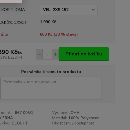
LIKOSTI JOMA
a před slevou
1 990 Kč
tříte
600 Kč (
30
% sleva)
390 Kč
/
ks
Přidat do košíku
49 Kč
bez DPH
Poznámka k tomuto produktu
roduktu:
867 005/1
Výrobce:
JOMA
ČERNÁ
Materiál:
100% Polyester
ukávu:
DLOUHÝ
Hlídat cenu / dostupnost