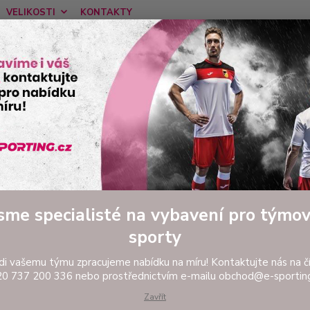
VELIKOSTI
KONTAKTY
Nevíte
Hledat
tel:
Ponděl
FOTBAL
Fotbaloví brankáři
Brankařské komplety a dresy
Branká
nkářský set JOMA ZAMORA X, 
Bra
FLU
sme specialisté na vybavení pro týmo
Branká
sporty
komple
dresu 
di vašemu týmu zpracujeme nabídku na míru! Kontaktujte nás na čí
0 737 200 336 nebo prostřednictvím e-mailu obchod@e-sporting
Zavřít
Dos