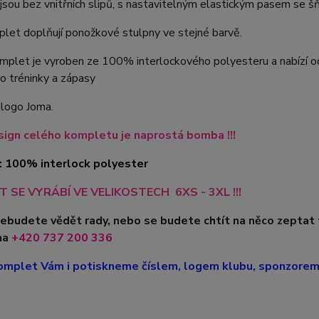
jsou bez vnitřních slipů, s nastavitelným elastickým pasem se š
let doplňují ponožkové stulpny ve stejné barvě.
plet je vyroben ze 100% interlockového polyesteru a nabízí odol
o tréninky a zápasy
 logo Joma.
ign celého kompletu je naprostá bomba !!!
: 100% interlock polyester
 SE VYRÁBÍ VE VELIKOSTECH 6XS - 3XL !!!
nebudete vědět rady, nebo se budete chtít na něco zeptat
na
+420
737 200 336
mplet Vám i potiskneme číslem, logem klubu, sponzorem, 