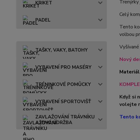
Trenýrky 
KRIKET
Celý komp
PADEL
Tento kom
volbou pr
Vyšívané
TAŠKY, VAKY, BATOHY
Nový des
VYBAVENÍ PRO MASÉRY
Materiál
KOMPLET
TRÉNINKOVÉ POMŮCKY
Když si 
VYBAVENÍ SPORTOVIŠŤ
volejte 
Tento ko
ZAVLAŽOVÁNÍ TRÁVNÍKU
A JEHO ÚDRŽBA