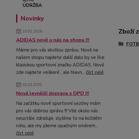
Novinky
Zboží 
10.02.2026
ADIDAS nově u nás na shopu !!!
FOTB
Máme pro vás skvělou zprávu. Nově na
našem shopu najdete další dalo by se říce
klasickou sportovní značku ADIDAS. Nově
zde najdete veškeré , ale hlavn...
číst celé
03.03.2025
Nová levnější doprava s DPD !!!
Na začátku nové sportovní sezóny mám
pro vás dobrou zprávu !!! Vše okolo nás
neustále zdražuje, slyšíme to na koždém
rohu, ale my jdeme opačným směrem...
číst celé