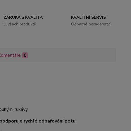
ZÁRUKA a KVALITA
KVALITNÍ SERVIS
U všech produktů
Odborné poradenství
Komentáře
0
uhými rukávy.
odporuje rychlé odpařování potu.