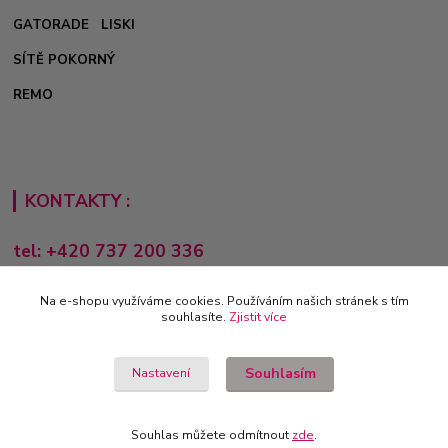
GATORADE
LISKI
SÍTĚ POKORNÝ
REMO
KONTAKTY :
tel: +420 737 200 336
Pondělí-Pátek: 8 - 17 hodin
Na e-shopu využíváme cookies. Používáním našich stránek s tím
obchod@e-sporting.cz
souhlasíte.
Zjistit více
Souhlasím
Nastavení
Souhlas můžete odmítnout
zde
.