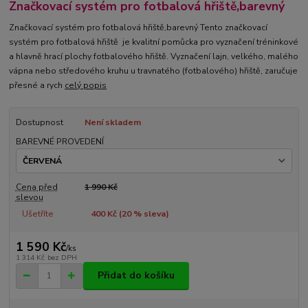
Značkovací systém pro fotbalová hřiště,barevný
Značkovací systém pro fotbalová hřiště,barevný Tento značkovací
systém pro fotbalová hřiště je kvalitní pomůcka pro vyznačení tréninkové
a hlavně hrací plochy fotbalového hřiště. Vyznačení lajn, velkého, malého
vápna nebo středového kruhu u travnatého (fotbalového) hřiště, zaručuje
přesné a rych
celý popis
Dostupnost
Není skladem
BAREVNÉ PROVEDENÍ
Cena před
1 990 Kč
slevou
Ušetříte
400 Kč (
20
% sleva)
1 590 Kč
/
ks
1 314 Kč
bez DPH
Přidat do košíku