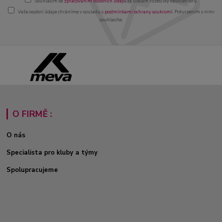
Souhlasím se
zpracováním osobních údajů
za účelem rozesílky newsletteru.
Vaše osobní údaje chráníme v souladu s
podmínkami ochrany soukromí
. Potvrzením s nimi
souhlasíte.
O FIRMĚ :
O nás
Specialista pro kluby a týmy
Spolupracujeme