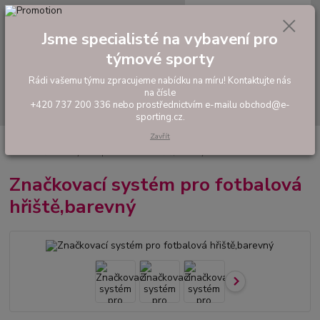
0
ks
tel: +420 737 200 336
CZK
za
0,00 Kč
Pondělí-Pátek: 8 - 17 hodin
Jsme specialisté na vybavení pro
týmové sporty
Menu
Rádi vašemu týmu zpracujeme nabídku na míru! Kontaktujte nás
na čísle
Hledat
+420 737 200 336 nebo prostřednictvím e-mailu obchod@e-
sporting.cz.
Zavřít
Úvod
VYBAVENÍ SPORTOVIŠŤ
Fotbal
Lajnovačky a ostatní vybavení
Značkovací systém pro fotbalová hřiště,barevný
Značkovací systém pro fotbalová
hřiště,barevný