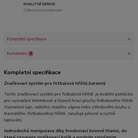
KVALITNÍ SERVIS
Odborné poradenství
Kompletní specifikace
Komentáře
0
Kompletní specifikace
Značkovací systém pro fotbalová hřiště,barevný
Tento značkovací systém pro fotbalová hřiště je kvalitní pomůcka
pro vyznačení tréninkové a hlavně hrací plochy fotbalového hřiště.
Vyznačení lajn, velkého, malého vápna nebo středového kruhu u
travnatého (fotbalového) hřiště, zaručuje přesné a rychlé
lajnování.
Jednoduchá manipulace díky šroubovací kovové hlavici, do
které zasunete značkovací kolík a pouhým zatočením