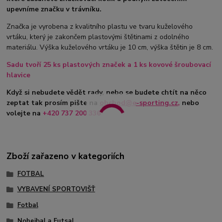
upevníme značku v trávníku.
Značka je vyrobena z kvalitního plastu ve tvaru kuželového
vrtáku, který je zakončem plastovými štětinami z odolného
materiálu. Výška kuželového vrtáku je 10 cm, výška štětin je 8 cm.
Sadu tvoří 25 ks plastových značek a 1 ks kovové šroubovací
hlavice
Když si nebudete vědět rady, nebo se budete chtít na něco
zeptat tak prosím pište na
obchod@e-sporting.cz
,
nebo
volejte na
+420 737 200 336
Zboží zařazeno v kategoriích
FOTBAL
VYBAVENÍ SPORTOVIŠŤ
Fotbal
Nohejbal a Futsal