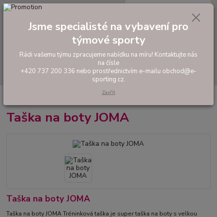
0
ks
tel: +420 737 200 336
CZK
za
0,00 Kč
Pondělí-Pátek: 8 - 17 hodin
Jsme specialisté na vybavení pro
týmové sporty
Menu
Rádi vašemu týmu zpracujeme nabídku na míru! Kontaktujte nás
na čísle
Hledat
+420 737 200 336 nebo prostřednictvím e-mailu obchod@e-
sporting.cz.
Zavřít
Úvod
TAŠKY, VAKY, BATOHY
Sportovní Tašky
Taška na boty JOMA
Taška na boty JOMA
Taška na boty JOMA
Taška na boty JOMA Tréninková taška je super taška na boty s velkou