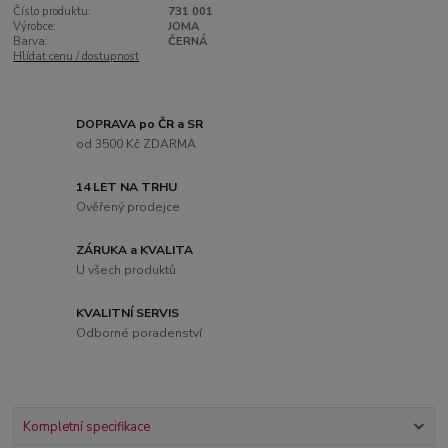
Číslo produktu:
731 001
Výrobce:
JOMA
Barva:
ČERNÁ
Hlídat cenu / dostupnost
DOPRAVA po ČR a SR
od 3500 Kč ZDARMA
14 LET NA TRHU
Ověřený prodejce
ZÁRUKA a KVALITA
U všech produktů
KVALITNÍ SERVIS
Odborné poradenství
Kompletní specifikace