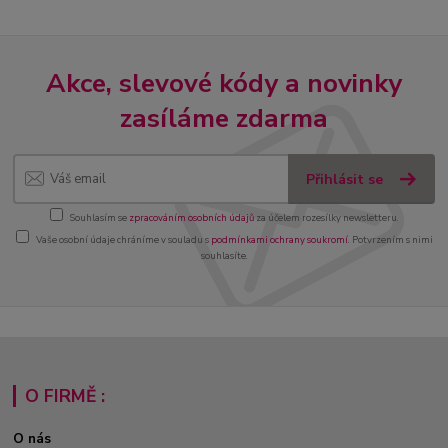
Akce, slevové kódy a novinky
zasíláme zdarma
Přihlásit se
Souhlasím se
zpracováním osobních údajů
za účelem rozesílky newsletteru.
Vaše osobní údaje chráníme v souladu s
podmínkami ochrany soukromí
. Potvrzením s nimi
souhlasíte.
O FIRMĚ :
O nás