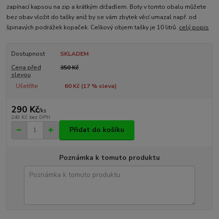
zapínací kapsou na zip a krátkým držadlem. Boty v tomto obalu můžete
bez obav vložit do tašky aniž by se vám zbytek věcí umazal např. od
špinavých podrážek kopaček. Celkový objem tašky je 10 litrů.
celý popis
Dostupnost
SKLADEM
Cena před
350 Kč
slevou
Ušetříte
60 Kč (
17
% sleva)
290 Kč
/
ks
240 Kč
bez DPH
Přidat do košíku
Poznámka k tomuto produktu