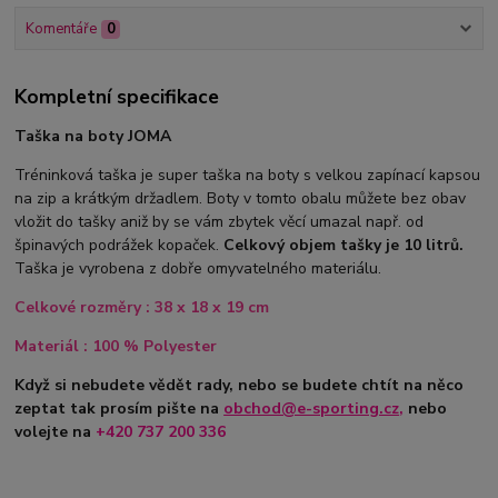
Komentáře
0
Kompletní specifikace
Taška na boty JOMA
Tréninková taška je super taška na boty s velkou zapínací kapsou
na zip a krátkým držadlem. Boty v tomto obalu můžete bez obav
vložit do tašky aniž by se vám zbytek věcí umazal např. od
špinavých podrážek kopaček.
Celkový objem tašky je 10 litrů.
Taška je vyrobena z dobře omyvatelného materiálu.
Celkové rozměry : 38 x 18 x 19 cm
Materiál : 100 % Polyester
Když si nebudete vědět rady, nebo se budete chtít na něco
zeptat tak prosím pište na
obchod@e-sporting.cz
,
nebo
volejte na
+420 737 200 336