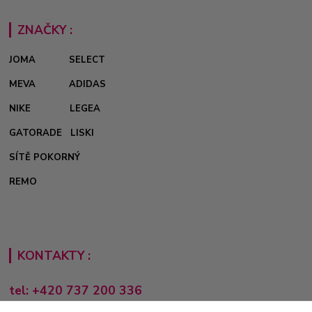
ZNAČKY :
JOMA
SELECT
MEVA
ADIDAS
NIKE
LEGEA
GATORADE
LISKI
SÍTĚ POKORNÝ
REMO
KONTAKTY :
tel: +420 737 200 336
Pondělí-Pátek: 8 - 17 hodin