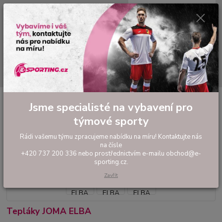
0
ks
tel: +420 737 200 336
CZK
za
0,00 Kč
Pondělí-Pátek: 8 - 17 hodin
Menu
Hledat
Úvod
FOTBAL
Tréninkové oblečení
Mikiny a tepláky
Tepláky
Jsme specialisté na vybavení pro
JOMA ELBA
týmové sporty
Tepláky JOMA ELBA
Rádi vašemu týmu zpracujeme nabídku na míru! Kontaktujte nás
na čísle
+420 737 200 336 nebo prostřednictvím e-mailu obchod@e-
sporting.cz.
Zavřít
Tepláky JOMA ELBA