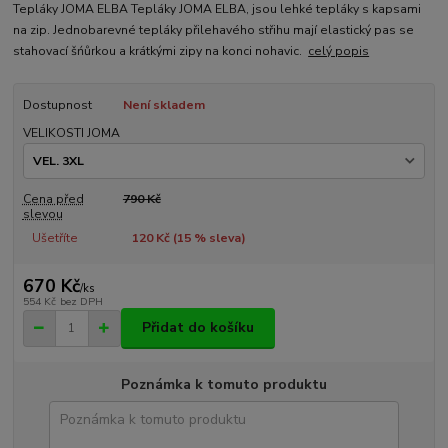
Tepláky JOMA ELBA Tepláky JOMA ELBA, jsou lehké tepláky s kapsami
na zip. Jednobarevné tepláky přilehavého střihu mají elastický pas se
stahovací šńůrkou a krátkými zipy na konci nohavic.
celý popis
Dostupnost
Není skladem
VELIKOSTI JOMA
Cena před
790 Kč
slevou
Ušetříte
120 Kč (
15
% sleva)
670 Kč
/
ks
554 Kč
bez DPH
Přidat do košíku
Poznámka k tomuto produktu