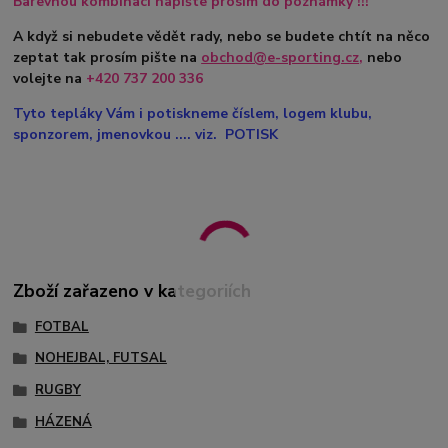
Barevnou kombinaci napište prosím do poznámky !!!
A když si nebudete vědět rady, nebo se budete chtít na něco
zeptat tak prosím pište na
obchod@e-sporting.cz
,
nebo
volejte na
+420
737 200 336
Tyto tepláky Vám i potiskneme číslem, logem klubu,
sponzorem, jmenovkou .... viz. POTISK
Zboží zařazeno v kategoriích
FOTBAL
NOHEJBAL, FUTSAL
RUGBY
HÁZENÁ