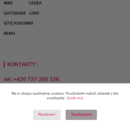
NIKE
LEGEA
GATORADE
LISKI
SÍTĚ POKORNÝ
REMO
KONTAKTY :
tel: +420 737 200 336
Pondělí-Pátek: 8 - 17 hodin
Na e-shopu využíváme cookies. Používáním našich stránek s tím
obchod@e-sporting.cz
souhlasíte.
Zjistit více
Souhlasím
Nastavení