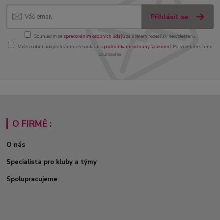
Přihlásit se
Souhlasím se
zpracováním osobních údajů
za účelem rozesílky newsletteru.
Vaše osobní údaje chráníme v souladu s
podmínkami ochrany soukromí
. Potvrzením s nimi
souhlasíte.
O FIRMĚ :
O nás
Specialista pro kluby a týmy
Spolupracujeme