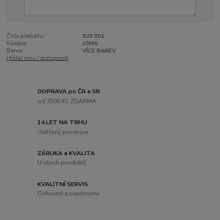
Číslo produktu:
929 001
Výrobce:
JOMA
Barva:
VÍCE BAREV
Hlídat cenu / dostupnost
DOPRAVA po ČR a SR
od 3500 Kč ZDARMA
14 LET NA TRHU
Ověřený prodejce
ZÁRUKA a KVALITA
U všech produktů
KVALITNÍ SERVIS
Odborné poradenství