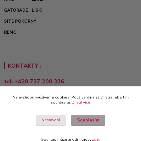
GATORADE
LISKI
SÍTĚ POKORNÝ
REMO
KONTAKTY :
tel: +420 737 200 336
Pondělí-Pátek: 8 - 17 hodin
Na e-shopu využíváme cookies. Používáním našich stránek s tím
obchod@e-sporting.cz
souhlasíte.
Zjistit více
Souhlasím
Nastavení
Souhlas můžete odmítnout
zde
.