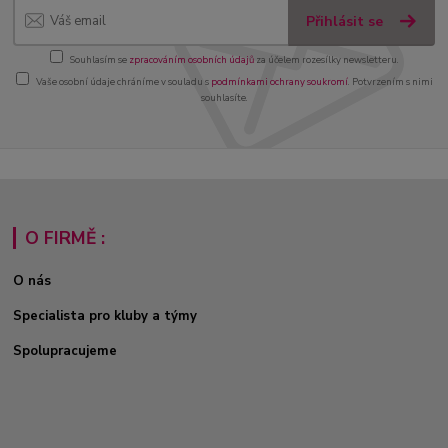
Přihlásit se
Souhlasím se
zpracováním osobních údajů
za účelem rozesílky newsletteru.
Vaše osobní údaje chráníme v souladu s
podmínkami ochrany soukromí
. Potvrzením s nimi
souhlasíte.
O FIRMĚ :
O nás
Specialista pro kluby a týmy
Spolupracujeme