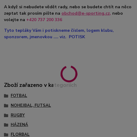
A když si nebudete vědět rady, nebo se budete chtít na něco
zeptat tak prosím pište na
obchod@e-sporting.cz
,
nebo
volejte na
+420
737 200 336
Tyto tepláky Vám i potiskneme číslem, logem klubu,
sponzorem, jmenovkou .... viz. POTISK
Zboží zařazeno v kategoriích
FOTBAL
NOHEJBAL, FUTSAL
RUGBY
HÁZENÁ
FLORBAL