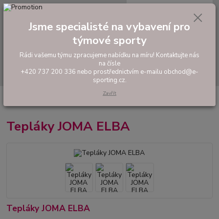
0
ks
tel: +420 737 200 336
CZK
za
0,00 Kč
Pondělí-Pátek: 8 - 17 hodin
Jsme specialisté na vybavení pro
týmové sporty
Menu
Rádi vašemu týmu zpracujeme nabídku na míru! Kontaktujte nás
na čísle
Hledat
+420 737 200 336 nebo prostřednictvím e-mailu obchod@e-
sporting.cz.
Zavřít
Úvod
FOTBAL
Tréninkové oblečení
Mikiny a tepláky
Tepláky
JOMA ELBA
Tepláky JOMA ELBA
Tepláky JOMA ELBA