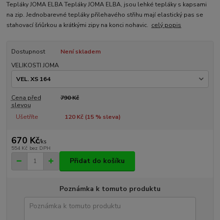
Tepláky JOMA ELBA Tepláky JOMA ELBA, jsou lehké tepláky s kapsami
na zip. Jednobarevné tepláky přilehavého střihu mají elastický pas se
stahovací šńůrkou a krátkými zipy na konci nohavic.
celý popis
Dostupnost
Není skladem
VELIKOSTI JOMA
Cena před
790 Kč
slevou
Ušetříte
120 Kč (
15
% sleva)
670 Kč
/
ks
554 Kč
bez DPH
Přidat do košíku
Poznámka k tomuto produktu