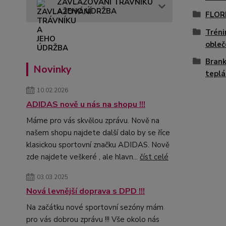
ZAVLAŽOVÁNÍ TRÁVNÍKU
A JEHO ÚDRŽBA
FLOR
Tréni
obleč
Brank
Novinky
teplá
10.02.2026
ADIDAS nově u nás na shopu !!!
Máme pro vás skvělou zprávu. Nově na
našem shopu najdete další dalo by se říce
klasickou sportovní značku ADIDAS. Nově
zde najdete veškeré , ale hlavn...
číst celé
03.03.2025
Nová levnější doprava s DPD !!!
Na začátku nové sportovní sezóny mám
pro vás dobrou zprávu !!! Vše okolo nás