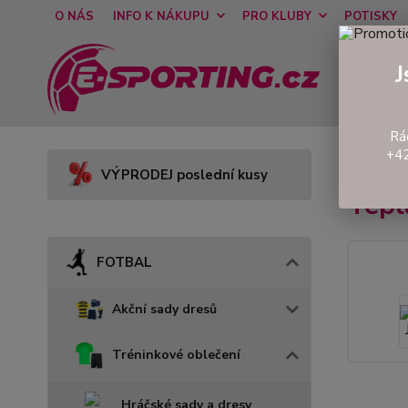
O NÁS
INFO K NÁKUPU
PRO KLUBY
POTISKY
J
Rá
+42
Úvod
VÝPRODEJ poslední kusy
Tep
FOTBAL
Akční sady dresů
Tréninkové oblečení
Hráčské sady a dresy