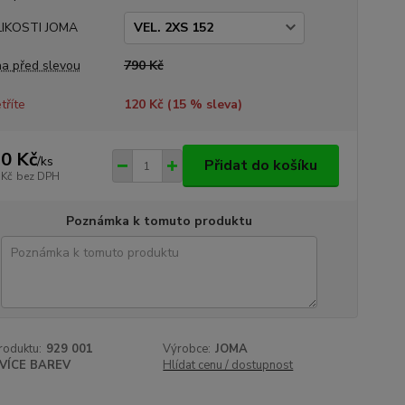
LIKOSTI JOMA
a před slevou
790 Kč
tříte
120 Kč (
15
% sleva)
0 Kč
/
ks
Přidat do košíku
 Kč
bez DPH
Poznámka k tomuto produktu
roduktu:
929 001
Výrobce:
JOMA
VÍCE BAREV
Hlídat cenu / dostupnost