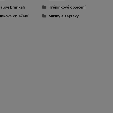
aloví brankáři
Tréninkové oblečení
inkové oblečení
Mikiny a tepláky