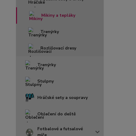
Mikiny a tepláky
Trenýrky
Rozlišovací dresy
Trenýrky
Stulpny
Hráčské sety a soupravy
Oblečení do deště
Fotbalové a futsalové
míče