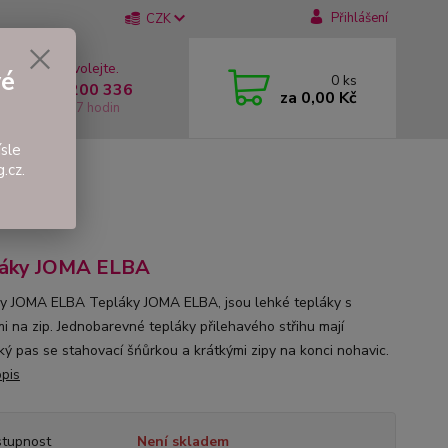
Přihlášení
CZK
 si rady? Zavolejte.
vé
0
ks
 +420 737 200 336
za
0,00 Kč
í-Pátek: 8 - 17 hodin
sle
.cz.
BA
láky JOMA ELBA
y JOMA ELBA Tepláky JOMA ELBA, jsou lehké tepláky s
i na zip. Jednobarevné tepláky přilehavého střihu mají
cký pas se stahovací šńůrkou a krátkými zipy na konci nohavic.
opis
tupnost
Není skladem