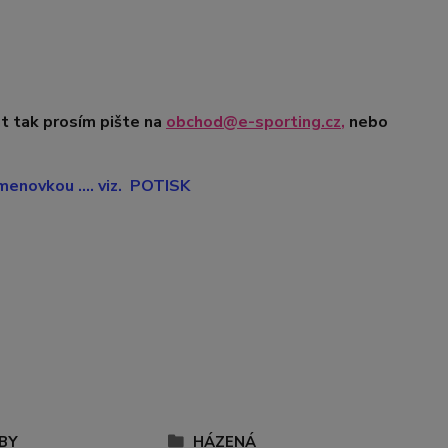
t tak prosím pište na
obchod@e-sporting.cz
,
nebo
enovkou .... viz. POTISK
BY
HÁZENÁ