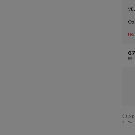
VE
Cen
Uše
67
554
Číslo p
Barva: