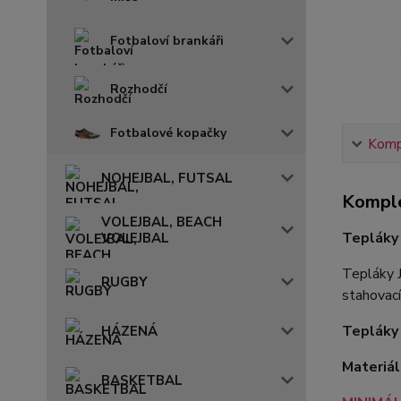
Fotbaloví brankáři
Rozhodčí
Fotbalové kopačky
Kompl
NOHEJBAL, FUTSAL
Komple
VOLEJBAL, BEACH
Tepláky
VOLEJBAL
Tepláky J
RUGBY
stahovací
Tepláky 
HÁZENÁ
Materiál
BASKETBAL