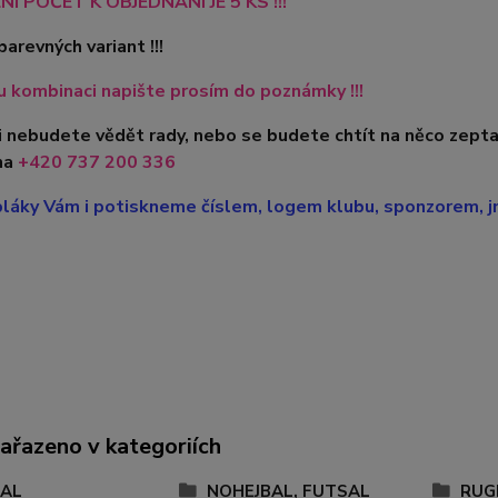
NÍ POČET K OBJEDNÁNÍ JE 5 KS !!!
barevných variant !!!
 kombinaci napište prosím do poznámky !!!
i nebudete vědět rady, nebo se budete chtít na něco zepta
na
+420
737 200 336
láky Vám i potiskneme číslem, logem klubu, sponzorem, jm
zařazeno v kategoriích
AL
NOHEJBAL, FUTSAL
RUG