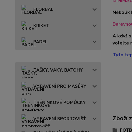
MINIMÁL
FLORBAL
Několik 
Barevnou
KRIKET
A když s
PADEL
volejte 
Tyto tep
TAŠKY, VAKY, BATOHY
VYBAVENÍ PRO MASÉRY
TRÉNINKOVÉ POMŮCKY
Zboží 
VYBAVENÍ SPORTOVIŠŤ
FOTB