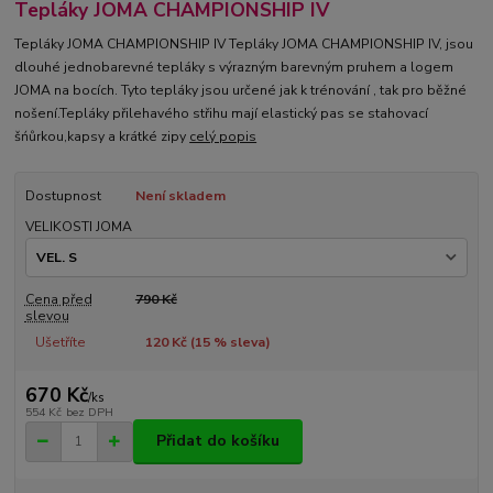
Tepláky JOMA CHAMPIONSHIP IV
Tepláky JOMA CHAMPIONSHIP IV Tepláky JOMA CHAMPIONSHIP IV, jsou
dlouhé jednobarevné tepláky s výrazným barevným pruhem a logem
JOMA na bocích. Tyto tepláky jsou určené jak k trénování , tak pro běžné
nošení.Tepláky přilehavého střihu mají elastický pas se stahovací
šńůrkou,kapsy a krátké zipy
celý popis
Dostupnost
Není skladem
VELIKOSTI JOMA
Cena před
790 Kč
slevou
Ušetříte
120 Kč (
15
% sleva)
670 Kč
/
ks
554 Kč
bez DPH
Přidat do košíku