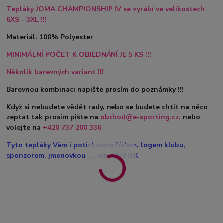
Tepláky JOMA CHAMPIONSHIP IV se vyrábí ve velikostech
6XS - 3XL !!!
Materiál: 100% Polyester
MINIMÁLNÍ POČET K OBJEDNÁNÍ JE 5 KS !!!
Několik barevných variant !!!
Barevnou kombinaci napište prosím do poznámky !!!
Když si nebudete vědět rady, nebo se budete chtít na něco
zeptat tak prosím pište na
obchod@e-sporting.cz
,
nebo
volejte na
+420
737 200 336
Tyto tepláky Vám i potiskneme číslem, logem klubu,
sponzorem, jmenovkou .... viz. POTISK