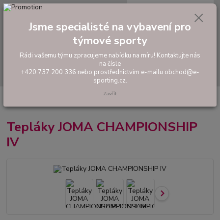
0
ks
tel: +420 737 200 336
CZK
za
0,00 Kč
Pondělí-Pátek: 8 - 17 hodin
Jsme specialisté na vybavení pro
týmové sporty
Menu
Rádi vašemu týmu zpracujeme nabídku na míru! Kontaktujte nás
na čísle
Hledat
+420 737 200 336 nebo prostřednictvím e-mailu obchod@e-
sporting.cz.
Zavřít
Úvod
FOTBAL
Tréninkové oblečení
Mikiny a tepláky
Tepláky
JOMA CHAMPIONSHIP IV
Tepláky JOMA CHAMPIONSHIP
IV