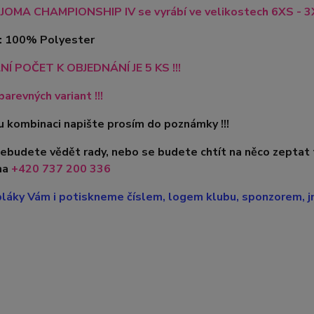
JOMA CHAMPIONSHIP IV se vyrábí ve velikostech 6XS - 3XL
l: 100% Polyester
NÍ POČET K OBJEDNÁNÍ JE 5 KS !!!
barevných variant !!!
 kombinaci napište prosím do poznámky !!!
nebudete vědět rady, nebo se budete chtít na něco zeptat
na
+420
737 200 336
láky Vám i potiskneme číslem, logem klubu, sponzorem, jm