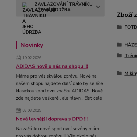
ZAVLAŽOVÁNÍ TRÁVNÍKU
A JEHO ÚDRŽBA
Zboží 
FOTB
Novinky
HÁZ
Tréni
10.02.2026
ADIDAS nově u nás na shopu !!!
Mikin
Máme pro vás skvělou zprávu. Nově na
našem shopu najdete další dalo by se říce
klasickou sportovní značku ADIDAS. Nově
zde najdete veškeré , ale hlavn...
číst celé
03.03.2025
Nová levnější doprava s DPD !!!
Na začátku nové sportovní sezóny mám
pro vás dobrou zprávu !!! Vše okolo nás