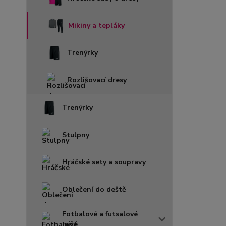
Mikiny a tepláky
Trenýrky
Rozlišovací dresy
Trenýrky
Stulpny
Hráčské sety a soupravy
Oblečení do deště
Fotbalové a futsalové
míče