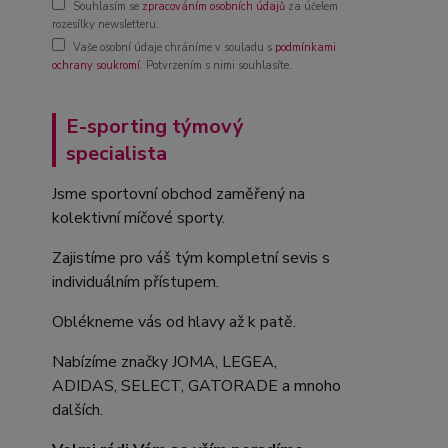
Souhlasím se
zpracováním osobních údajů
za účelem
rozesílky newsletteru.
Vaše osobní údaje chráníme v souladu s
podmínkami
ochrany soukromí
. Potvrzením s nimi souhlasíte.
E-sporting týmový
specialista
Jsme sportovní obchod zaměřený na
kolektivní míčové sporty.
Zajistíme pro váš tým kompletní sevis s
individuálním přístupem.
Oblékneme vás od hlavy až k patě.
Nabízíme značky JOMA, LEGEA,
ADIDAS, SELECT, GATORADE a mnoho
dalších.