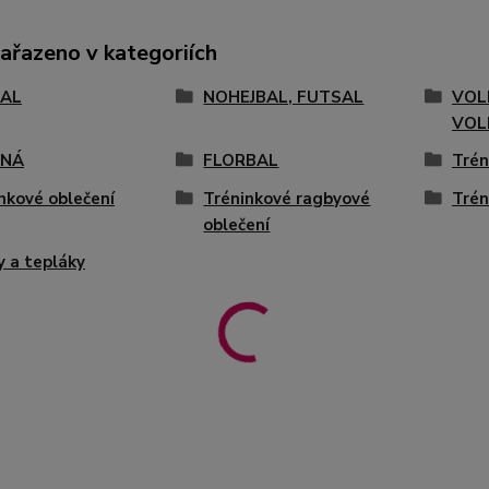
zařazeno v kategoriích
AL
NOHEJBAL, FUTSAL
VOL
VOL
ENÁ
FLORBAL
Trén
nkové oblečení
Tréninkové ragbyové
Trén
oblečení
y a tepláky