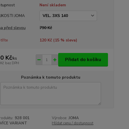
tupnost
Není skladem
LIKOSTI JOMA
a před slevou
790 Kč
tříte
120 Kč (
15
% sleva)
0 Kč
/
ks
Přidat do košíku
 Kč
bez DPH
Poznámka k tomuto produktu
roduktu:
928 001
Výrobce:
JOMA
VÍCE VARIANT
Hlídat cenu / dostupnost