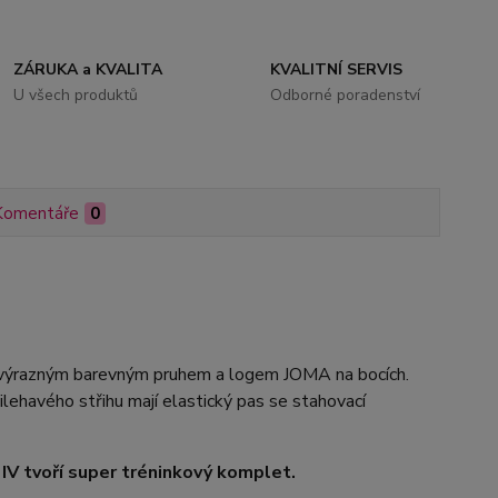
ZÁRUKA a KVALITA
KVALITNÍ SERVIS
U všech produktů
Odborné poradenství
Komentáře
0
výrazným barevným pruhem a logem JOMA na bocích.
ilehavého střihu mají elastický pas se stahovací
 tvoří super tréninkový komplet.