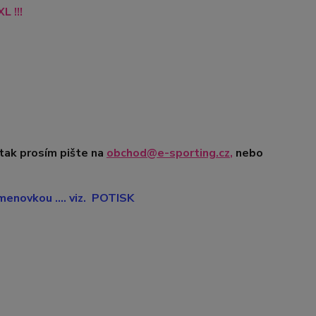
 !!!
 tak prosím pište na
obchod@e-sporting.cz
,
nebo
enovkou .... viz. POTISK