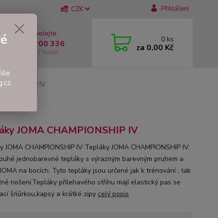
Přihlášení
CZK
 si rady? Zavolejte.
vé
0
ks
 +420 737 200 336
za
0,00 Kč
í-Pátek: 8 - 17 hodin
sle
.cz.
AMPIONSHIP IV
láky JOMA CHAMPIONSHIP IV
ky JOMA CHAMPIONSHIP IV Tepláky JOMA CHAMPIONSHIP IV,
louhé jednobarevné tepláky s výrazným barevným pruhem a
JOMA na bocích. Tyto tepláky jsou určené jak k trénování , tak
žné nošení.Tepláky přilehavého střihu mají elastický pas se
ací šńůrkou,kapsy a krátké zipy
celý popis