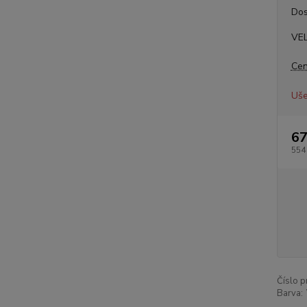
Dos
VE
Cen
Uše
67
554
Číslo p
Barva: