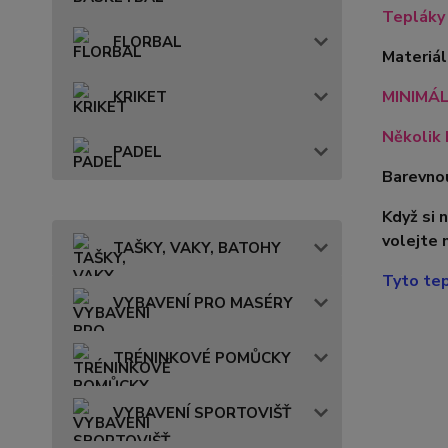
Tepláky 
FLORBAL
Materiá
MINIMÁL
KRIKET
Několik 
PADEL
Barevnou
Když si 
volejte 
TAŠKY, VAKY, BATOHY
Tyto tep
VYBAVENÍ PRO MASÉRY
TRÉNINKOVÉ POMŮCKY
VYBAVENÍ SPORTOVIŠŤ