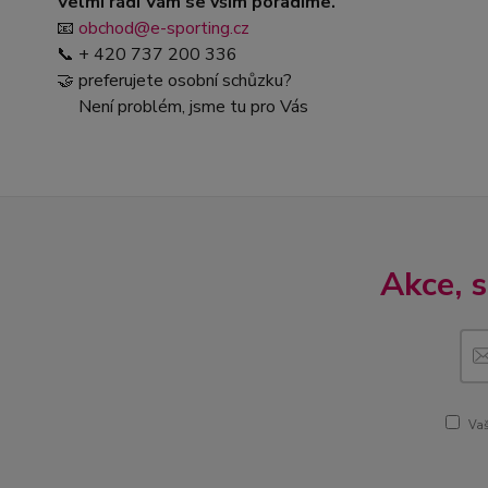
Velmi rádi Vám se vším poradíme.
📧
obchod@e-sporting.cz
📞 + 420 737 200 336
🤝 preferujete osobní schůzku?
Není problém, jsme tu pro Vás
Akce, 
Vaš