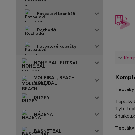
Fotbaloví brankáři
Rozhodčí
Fotbalové kopačky
Kompl
NOHEJBAL, FUTSAL
Komple
VOLEJBAL, BEACH
VOLEJBAL
Tepláky
RUGBY
Tepláky 
Tyto tepl
HÁZENÁ
šńůrkou,k
Tepláky
BASKETBAL