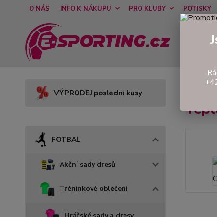
O NÁS
INFO K NÁKUPU
PRO KLUBY
POTISKY
J
Rá
+42
Úvod
VÝPRODEJ poslední kusy
Tep
FOTBAL
Akční sady dresů
Tréninkové oblečení
Hráčské sady a dresy