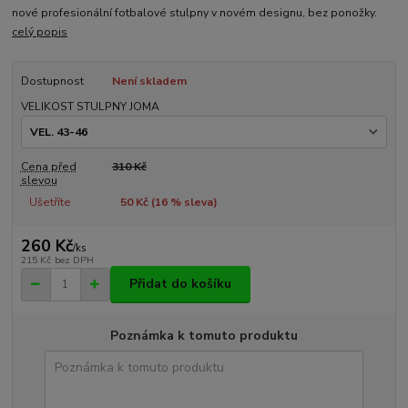
nové profesionální fotbalové stulpny v novém designu, bez ponožky.
celý popis
Dostupnost
Není skladem
VELIKOST STULPNY JOMA
Cena před
310 Kč
slevou
Ušetříte
50 Kč (
16
% sleva)
260 Kč
/
ks
215 Kč
bez DPH
Přidat do košíku
Poznámka k tomuto produktu