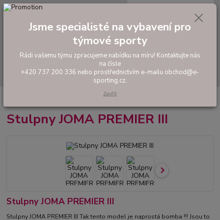
0
ks
tel: +420 737 200 336
CZK
za
0,00 Kč
Pondělí-Pátek: 8 - 17 hodin
Jsme specialisté na vybavení pro
týmové sporty
Menu
Rádi vašemu týmu zpracujeme nabídku na míru! Kontaktujte nás
na čísle
Hledat
+420 737 200 336 nebo prostřednictvím e-mailu obchod@e-
sporting.cz.
Zavřít
Úvod
FOTBAL
Stulpny
Stulpny JOMA PREMIER III
Stulpny JOMA PREMIER III
Stulpny JOMA PREMIER III
Stulpny JOMA PREMIER III Tak tento model je naprostá bomba !!! Jsou to