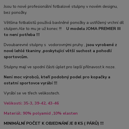
Jsou to nové profesionální fotbalové stulpny v novém designu,
bez ponožky.
Většina fotbalistů používá bavlněné ponožky a ustřižený vrchní díl
stulpen.Ale to mu je už konec !!!
U modelu JOMA PREMIER III
to není potřeba !!!
Dvoubarevné stulpny s vodorovnými pruhy ,
jsou vyrobené z
nové lehlé tkaniny ,poskytující větší suchost a pohodlí
sportovcům.
Stulpny mají ve spodní části úplet pro lepší přilnavost k noze.
Není moc výrobců, kteří podobný podel pro kopačky a
ostatní sportovce vyrábí !!!
Vyrábí se ve třech velikostech.
Velikosti: 35-3, 39-42, 43-46
Materiál: 90% polyamid ,10% elasten
MINIMÁLNÍ POČET K OBJEDNÁNÍ JE 8 KS ( PÁRŮ) !!!