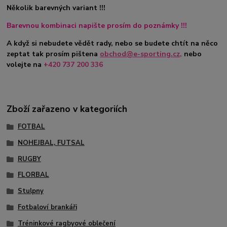
Několik barevných variant !!!
Barevnou kombinaci napište prosím do poznámky !!!
A když si nebudete vědět rady, nebo se budete chtít na něco
zeptat tak prosím pište
na
obchod@e-sporting.cz
,
nebo
volejte na
+420 737 200 336
Zboží zařazeno v kategoriích
FOTBAL
NOHEJBAL, FUTSAL
RUGBY
FLORBAL
Stulpny
Fotbaloví brankáři
Tréninkové ragbyové oblečení