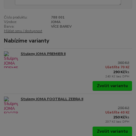
Číslo produktu:
788 001
Výrobce:
JOMA
Barva:
VÍCE BAREV
Hlídat cenu / dostupnost
Nabízíme varianty
Stulpny JOMA PREMIER II
360 Kč
Ušetříte 70 Kč
290 Kč
/
ks
240 Kč
bez DPH
Zvolit variantu
Stulpny JOMA FOOTBALL ZEBRA II
290 Kč
Ušetříte 40 Kč
250 Kč
/
ks
207 Kč
bez DPH
Zvolit variantu