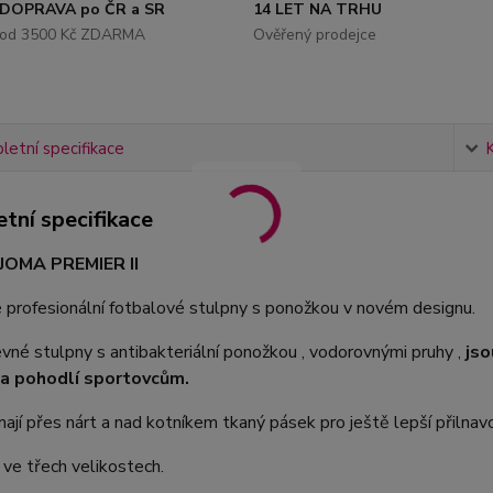
DOPRAVA po ČR a SR
14 LET NA TRHU
od 3500 Kč ZDARMA
Ověřený prodejce
etní specifikace
tní specifikace
 JOMA PREMIER II
 profesionální fotbalové stulpny s ponožkou v novém designu.
né stulpny s antibakteriální ponožkou , vodorovnými pruhy ,
jso
a pohodlí sportovcům.
ají přes nárt a nad kotníkem tkaný pásek pro ještě lepší přilnav
 ve třech velikostech.