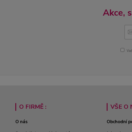
Akce, 
Vaš
O FIRMĚ :
VŠE O 
O nás
Obchodní p