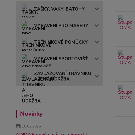
TAŠKY, VAKY, BATOHY
VYBAVENÍ PRO MASÉRY
TRÉNINKOVÉ POMŮCKY
VYBAVENÍ SPORTOVIŠŤ
ZAVLAŽOVÁNÍ TRÁVNÍKU
A JEHO ÚDRŽBA
Novinky
10.02.2026
ADIDAS nově u nás na shopu !!!