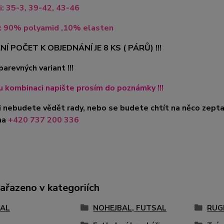
i: 35-3, 39-42, 43-46
l: 90% polyamid ,10% elasten
NÍ POČET K OBJEDNÁNÍ JE 8 KS ( PÁRŮ) !!!
barevných variant !!!
 kombinaci napište prosím do poznámky !!!
i nebudete vědět rady, nebo se budete chtít na něco zepta
na
+420 737 200 336
zařazeno v kategoriích
AL
NOHEJBAL, FUTSAL
RUG