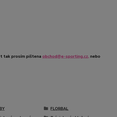
t tak prosím pište
na
obchod@e-sporting.cz
,
nebo
BY
FLORBAL