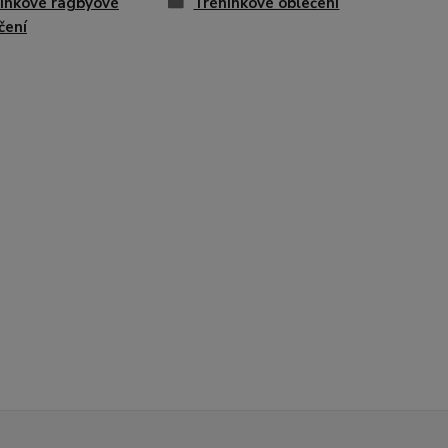
inkové ragbyové
Tréninkové oblečení
čení