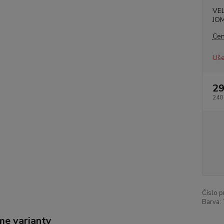
VE
JO
Cen
Uše
29
240
Číslo p
Barva:
me varianty