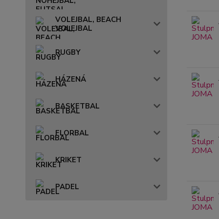
VOLEJBAL, BEACH
VOLEJBAL
RUGBY
HÁZENÁ
BASKETBAL
FLORBAL
KRIKET
PADEL