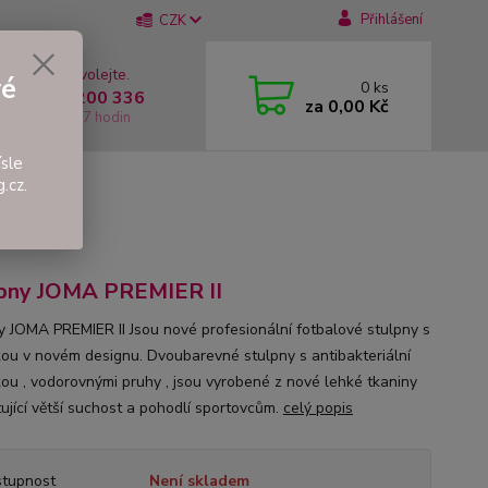
Přihlášení
CZK
 si rady? Zavolejte.
vé
0
ks
 +420 737 200 336
za
0,00 Kč
í-Pátek: 8 - 17 hodin
sle
.cz.
pny JOMA PREMIER II
y JOMA PREMIER II Jsou nové profesionální fotbalové stulpny s
ou v novém designu. Dvoubarevné stulpny s antibakteriální
ou , vodorovnými pruhy , jsou vyrobené z nové lehké tkaniny
tující větší suchost a pohodlí sportovcům.
celý popis
tupnost
Není skladem