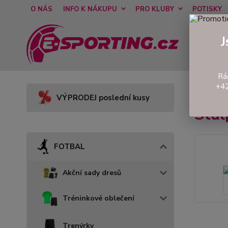
O NÁS
INFO K NÁKUPU
PRO KLUBY
POTISKY
J
Rá
+42
Úvod
VÝPRODEJ poslední kusy
Stul
FOTBAL
Akční sady dresů
Tréninkové oblečení
Trenýrky