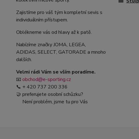
kolektivní míčové sporty.
Stul
Zajistíme pro váš tým kompletní sevis s
individuálním přístupem.
Oblékneme vás od hlavy až k patě.
Nabízíme značky JOMA, LEGEA,
ADIDAS, SELECT, GATORADE a mnoho
dalších.
Velmi rádi Vám se vším poradíme.
📧
obchod@e-sporting.cz
📞 + 420 737 200 336
🤝 preferujete osobní schůzku?
Není problém, jsme tu pro Vás