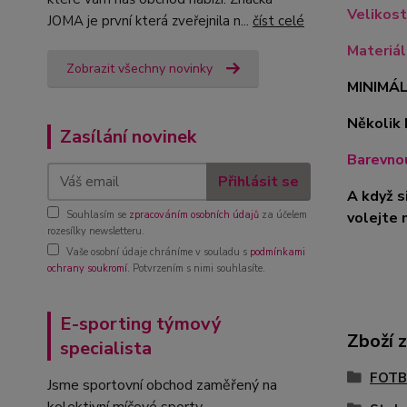
Velikost
JOMA je první která zveřejnila n...
číst celé
Materiá
Zobrazit všechny novinky
MINIMÁL
Několik 
Zasílání novinek
Barevnou
Přihlásit se
A když s
volejte 
Souhlasím se
zpracováním osobních údajů
za účelem
rozesílky newsletteru.
Vaše osobní údaje chráníme v souladu s
podmínkami
ochrany soukromí
. Potvrzením s nimi souhlasíte.
E-sporting týmový
Zboží 
specialista
FOTB
Jsme sportovní obchod zaměřený na