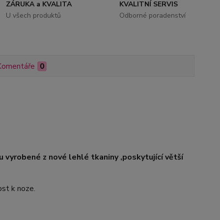
ZÁRUKA a KVALITA
KVALITNÍ SERVIS
U všech produktů
Odborné poradenství
Komentáře
0
u vyrobené z nové lehlé tkaniny ,poskytující větší
ost k noze.