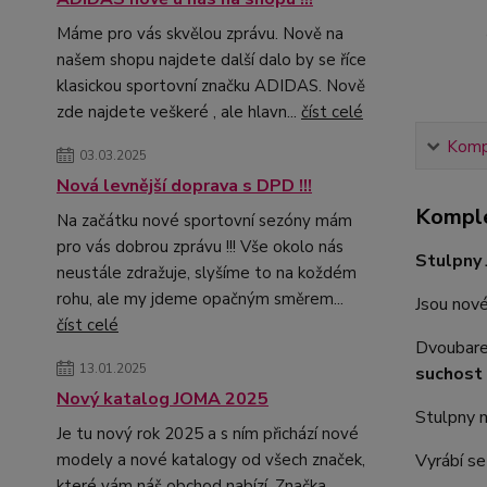
Máme pro vás skvělou zprávu. Nově na
našem shopu najdete další dalo by se říce
klasickou sportovní značku ADIDAS. Nově
zde najdete veškeré , ale hlavn...
číst celé
Kompl
03.03.2025
Nová levnější doprava s DPD !!!
Komple
Na začátku nové sportovní sezóny mám
pro vás dobrou zprávu !!! Vše okolo nás
Stulpny
neustále zdražuje, slyšíme to na koždém
rohu, ale my jdeme opačným směrem...
Jsou nové
číst celé
Dvoubarev
13.01.2025
suchost 
Nový katalog JOMA 2025
Stulpny m
Je tu nový rok 2025 a s ním přichází nové
Vyrábí se
modely a nové katalogy od všech značek,
které vám náš obchod nabízí. Značka