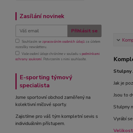
Zasílání novinek
Přihlásit se
Kompl
Souhlasím se
zpracováním osobních údajů
za účelem
rozesílky newsletteru.
Vaše osobní údaje chráníme v souladu s
podmínkami
Komple
ochrany soukromí
. Potvrzením s nimi souhlasíte.
Stulpny
E-sporting týmový
Jak je po
specialista
Jsou to 
Jsme sportovní obchod zaměřený na
kolektivní míčové sporty.
Stulpny m
Zajistíme pro váš tým kompletní sevis s
Vyrábí se
individuálním přístupem.
Velikost