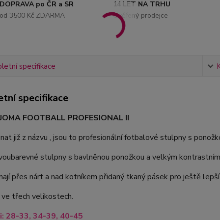
DOPRAVA po ČR a SR
14 LET NA TRHU
od 3500 Kč ZDARMA
Ověřený prodejce
etní specifikace
tní specifikace
 JOMA FOOTBALL PROFESIONAL II
znat již z názvu , jsou to profesionální fotbalové stulpny s ponožk
dvoubarevné stulpny s bavlněnou ponožkou a velkým kontrastní
ají přes nárt a nad kotníkem přidaný tkaný pásek pro ještě lepší
 ve třech velikostech.
i: 28-33, 34-39, 40-45