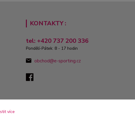
KONTAKTY :
tel: +420 737 200 336
Pondělí-Pátek: 8 - 17 hodin
obchod@e-sporting.cz
istit více