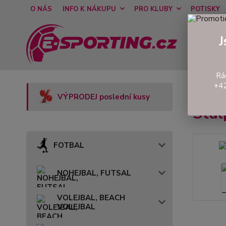
O NÁS
INFO K NÁKUPU
PRO KLUBY
POTISKY
J
Rá
+42
Úvod
V
VÝPRODEJ poslední kusy
Stu
FOTBAL
NOHEJBAL, FUTSAL
VOLEJBAL, BEACH
VOLEJBAL