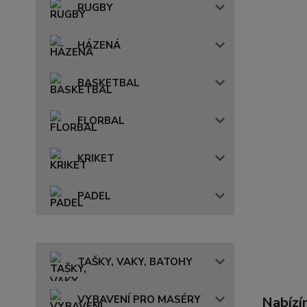
RUGBY
HÁZENÁ
BASKETBAL
FLORBAL
KRIKET
PADEL
TAŠKY, VAKY, BATOHY
VYBAVENÍ PRO MASÉRY
Nabízí