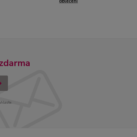
oblečení
 zdarma
uhlasíte.