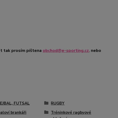
t tak prosím pište
na
obchod@e-sporting.cz
,
nebo
EJBAL, FUTSAL
RUGBY
aloví brankáři
Tréninkové ragbyové