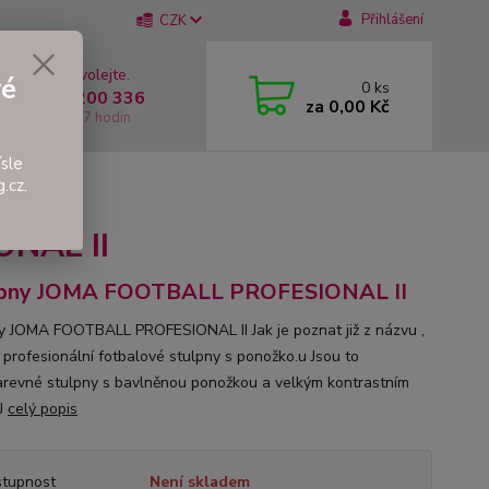
Přihlášení
CZK
 si rady? Zavolejte.
vé
0
ks
 +420 737 200 336
za
0,00 Kč
í-Pátek: 8 - 17 hodin
sle
.cz.
NAL II
lpny JOMA FOOTBALL PROFESIONAL II
y JOMA FOOTBALL PROFESIONAL II Jak je poznat již z názvu ,
o profesionální fotbalové stulpny s ponožko.u Jsou to
revné stulpny s bavlněnou ponožkou a velkým kontrastním
J
celý popis
tupnost
Není skladem