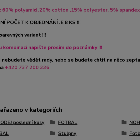
l: 60% polyamid ,20% cotton ,15% polyester, 5% spandex
NÍ POČET K OBJEDNÁNÍ JE 8 KS !!!
barevných variant !!!
 kombinaci napište prosím do poznámky !!!
i nebudete vědět rady, nebo se budete chtít na něco zepta
na
+420 737 200 336
zařazeno v kategoriích
ODEJ poslední kusy
FOTBAL
NOH
BAL
Stulpny
Fotb