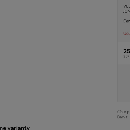
VE
JO
Cen
Uše
25
207
Číslo p
Barva:
me varianty