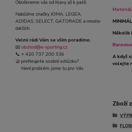
Oblékneme vás od hlavy až k patě.
Materiá
Nabízíme značky JOMA, LEGEA,
ADIDAS, SELECT, GATORADE a mnoho
MINIMÁL
dalších.
Několik 
Velmi rádi Vám se vším poradíme.
Barevnou
📧
obchod@e-sporting.cz
📞 + 420 737 200 336
A když s
🤝 preferujete osobní schůzku?
volejte 
Není problém, jsme tu pro Vás
Zboží 
VÝPR
FLOR