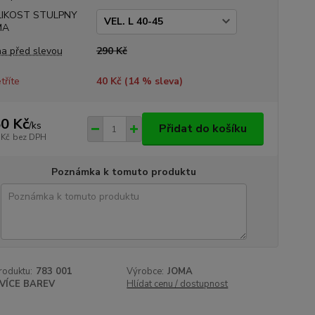
LIKOST STULPNY
MA
a před slevou
290 Kč
tříte
40 Kč (
14
% sleva)
0 Kč
/
ks
Přidat do košíku
 Kč
bez DPH
Poznámka k tomuto produktu
roduktu:
783 001
Výrobce:
JOMA
VÍCE BAREV
Hlídat cenu / dostupnost