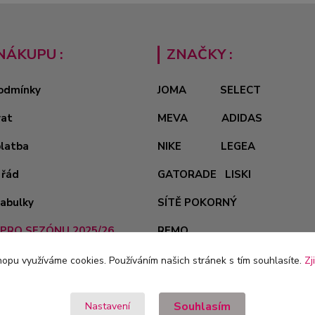
NÁKUPU :
ZNAČKY :
odmínky
JOMA
SELECT
vat
MEVA
ADIDAS
platba
NIKE
LEGEA
 řád
GATORADE
LISKI
tabulky
SÍTĚ POKORNÝ
PRO SEZÓNU 2025/26
REMO
opu využíváme cookies. Používáním našich stránek s tím souhlasíte.
Zj
Souhlasím
Nastavení