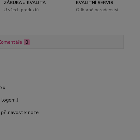
ZÁRUKA a KVALITA
KVALITNÍ SERVIS
U všech produktů
Odborné poradenství
Komentáře
0
o.u
m logem
J
 přilnavost k noze.