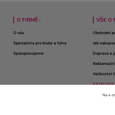
O FIRMĚ :
VŠE O 
O nás
Obchodní p
Specialista pro kluby a týmy
Jak nakupo
Spolupracujeme
Doprava a 
Reklamační
Velikostní 
KATALOGY 
Na e-sh