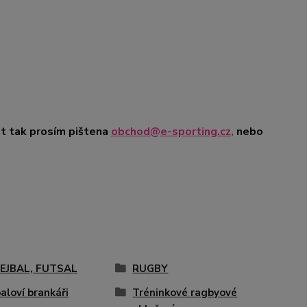
t tak prosím pište
na
obchod@e-sporting.cz
,
nebo
EJBAL, FUTSAL
RUGBY
aloví brankáři
Tréninkové ragbyové