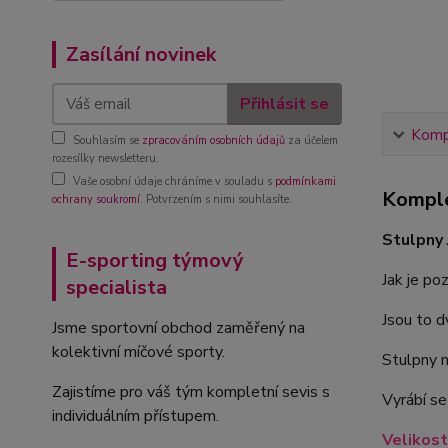
Zasílání novinek
Přihlásit se
Kompl
Souhlasím se
zpracováním osobních údajů
za účelem
rozesílky newsletteru.
Vaše osobní údaje chráníme v souladu s
podmínkami
Komple
ochrany soukromí
. Potvrzením s nimi souhlasíte.
Stulpny
E-sporting týmový
Jak je po
specialista
Jsou to 
Jsme sportovní obchod zaměřený na
kolektivní míčové sporty.
Stulpny m
Zajistíme pro váš tým kompletní sevis s
Vyrábí se
individuálním přístupem.
Velikost