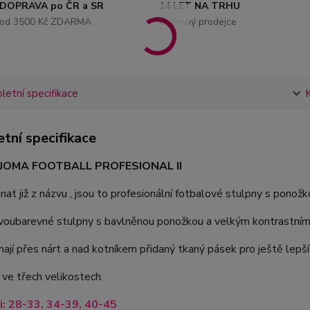
DOPRAVA po ČR a SR
14 LET NA TRHU
od 3500 Kč ZDARMA
Ověřený prodejce
etní specifikace
tní specifikace
 JOMA FOOTBALL PROFESIONAL II
znat již z názvu , jsou to profesionální fotbalové stulpny s ponožk
dvoubarevné stulpny s bavlněnou ponožkou a velkým kontrastní
ají přes nárt a nad kotníkem přidaný tkaný pásek pro ještě lepší
 ve třech velikostech.
i: 28-33, 34-39, 40-45