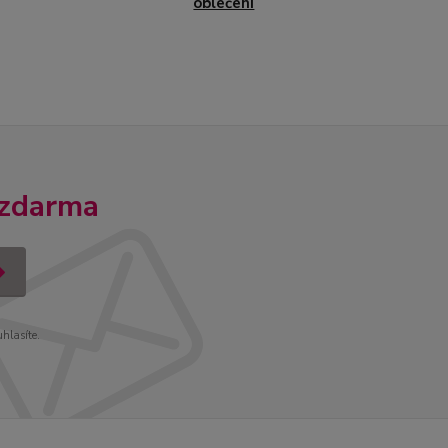
oblečení
 zdarma
uhlasíte.