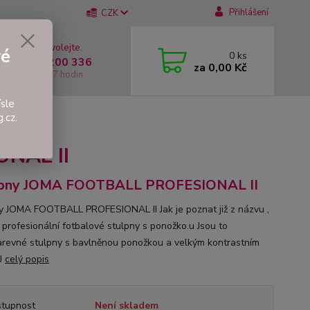
Přihlášení
CZK
 si rady? Zavolejte.
vé
0
ks
 +420 737 200 336
za
0,00 Kč
í-Pátek: 8 - 17 hodin
sle
.cz.
NAL II
lpny JOMA FOOTBALL PROFESIONAL II
y JOMA FOOTBALL PROFESIONAL II Jak je poznat již z názvu ,
o profesionální fotbalové stulpny s ponožko.u Jsou to
revné stulpny s bavlněnou ponožkou a velkým kontrastním
J
celý popis
tupnost
Není skladem