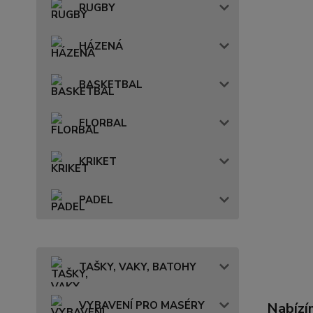
RUGBY
HÁZENÁ
BASKETBAL
FLORBAL
KRIKET
PADEL
TAŠKY, VAKY, BATOHY
VYBAVENÍ PRO MASÉRY
Nabízí