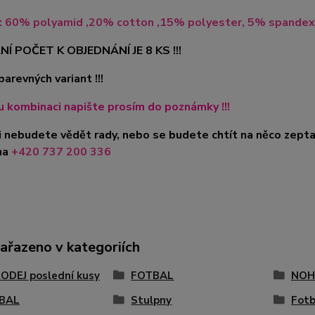
l: 60% polyamid ,20% cotton ,15% polyester, 5% spandex
NÍ POČET K OBJEDNÁNÍ JE 8 KS !!!
barevných variant !!!
 kombinaci napište prosím do poznámky !!!
i nebudete vědět rady, nebo se budete chtít na něco zepta
na
+420 737 200 336
zařazeno v kategoriích
ODEJ poslední kusy
FOTBAL
NOH
BAL
Stulpny
Fotb