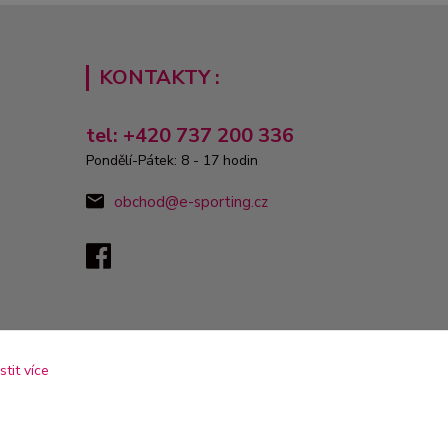
KONTAKTY :
tel: +420 737 200 336
Pondělí-Pátek: 8 - 17 hodin
obchod@e-sporting.cz
istit více