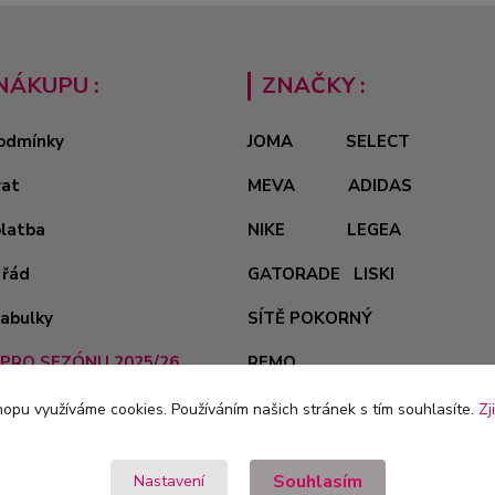
NÁKUPU :
ZNAČKY :
odmínky
JOMA
SELECT
vat
MEVA
ADIDAS
platba
NIKE
LEGEA
 řád
GATORADE
LISKI
tabulky
SÍTĚ POKORNÝ
PRO SEZÓNU 2025/26
REMO
opu využíváme cookies. Používáním našich stránek s tím souhlasíte.
Zj
Souhlasím
Nastavení