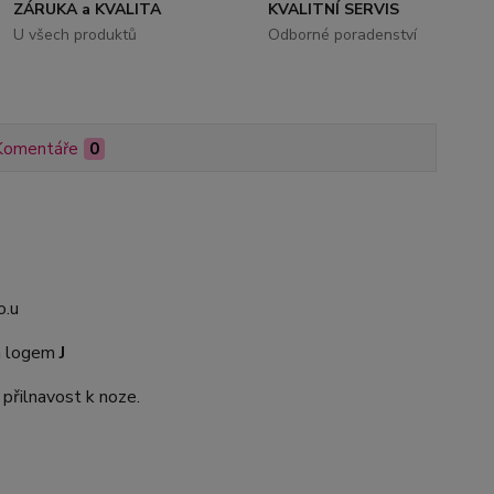
ZÁRUKA a KVALITA
KVALITNÍ SERVIS
U všech produktů
Odborné poradenství
Komentáře
0
o.u
m logem
J
 přilnavost k noze.