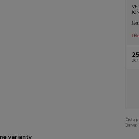
VE
JO
Cen
Uše
25
207
Číslo p
Barva:
me varianty