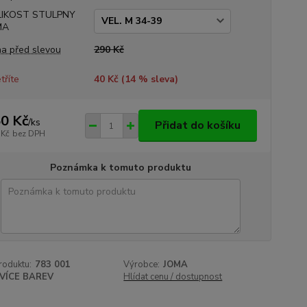
LIKOST STULPNY
MA
a před slevou
290 Kč
tříte
40 Kč (
14
% sleva)
0 Kč
/
ks
Přidat do košíku
 Kč
bez DPH
Poznámka k tomuto produktu
roduktu:
783 001
Výrobce:
JOMA
VÍCE BAREV
Hlídat cenu / dostupnost