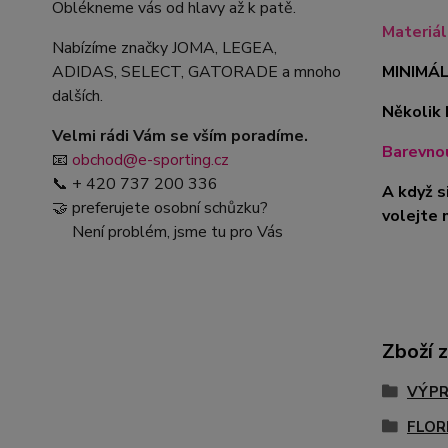
Oblékneme vás od hlavy až k patě.
Materiá
Nabízíme značky JOMA, LEGEA,
ADIDAS, SELECT, GATORADE a mnoho
MINIMÁL
dalších.
Několik 
Velmi rádi Vám se vším poradíme.
Barevnou
📧
obchod@e-sporting.cz
📞 + 420 737 200 336
A když s
🤝 preferujete osobní schůzku?
volejte 
Není problém, jsme tu pro Vás
Zboží 
VÝPR
FLOR