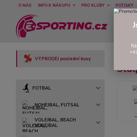
O NÁS
INFO K NÁKUPU
PRO KLUBY
POTISKY
J
Rá
+42
Úvod
V
VÝPRODEJ poslední kusy
Stu
FOTBAL
NOHEJBAL, FUTSAL
VOLEJBAL, BEACH
VOLEJBAL